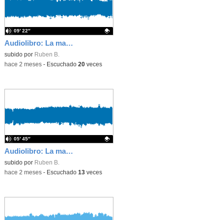
09′ 22″
Audiolibro: La marca, capítulo 3
Contenido educativo.
subido por
Ruben B.
-
hace 2 meses
-
Escuchado
20
veces
05′ 45″
Audiolibro: La marca, capítulo 2
Contenido educativo.
subido por
Ruben B.
-
hace 2 meses
-
Escuchado
13
veces