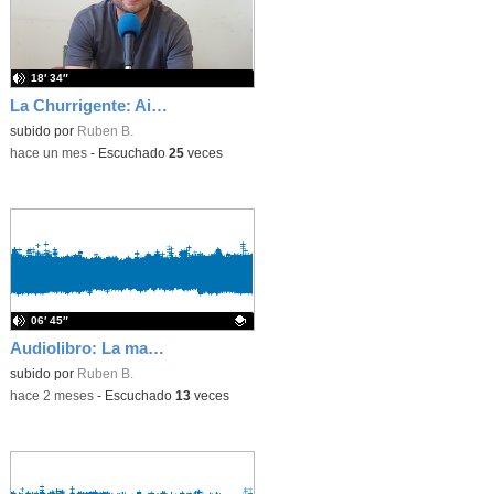
18′ 34″
La Churrigente: Aidan Barlow, Asistente de Lengua Inglesa
subido por
Ruben B.
-
hace un mes
-
Escuchado
25
veces
06′ 45″
Audiolibro: La marca, capítulo 4 y epílogo
Contenido educativo.
subido por
Ruben B.
-
hace 2 meses
-
Escuchado
13
veces