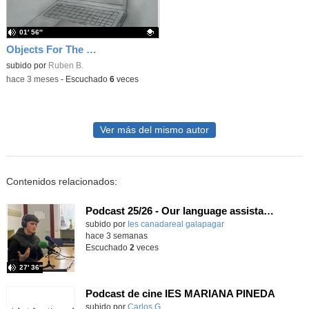
01′ 56″
Objects For The Museum: The Laptop
Contenido educativo.
subido por
Ruben B.
-
hace 3 meses
-
Escuchado
6
veces
Ver más del mismo autor
Contenidos relacionados:
Podcast 25/26 - Our language assistant Ellie
subido por
Ies canadareal galapagar
-
hace 3 semanas
Escuchado
2
veces
27′ 36″
Podcast de cine IES MARIANA PINEDA
Contenido educativo.
subido por
Carlos G.
-