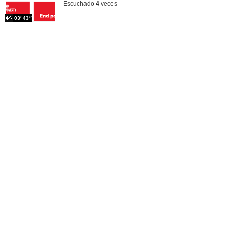
Escuchado
4
veces
03′ 43″