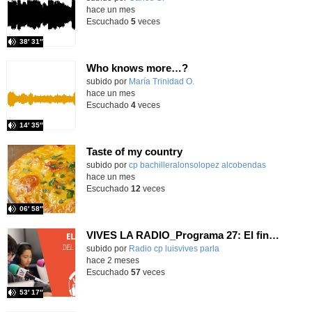
hace un mes
Escuchado
5
veces
38′ 31″
Who knows more…?
Contenido educativo.
subido por
María Trinidad O.
-
hace un mes
Escuchado
4
veces
14′ 35″
Taste of my country
Contenido educativo.
subido por
cp bachilleralonsolopez alcobendas
-
hace un mes
Escuchado
12
veces
06′ 58″
VIVES LA RADIO_Programa 27: El final del principio
Contenido educativo.
subido por
Radio cp luisvives parla
-
hace 2 meses
Escuchado
57
veces
53′ 17″