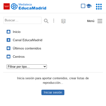
Mediateca de EducaMadrid
Saltar navegación
Servic
Educa
Palabra o frase:
Búsqueda avanzada
Ayuda
(en
ventana
Inicio
nueva)
Canal EducaMadrid
Últimos contenidos
Centros
Tipo de contenido:
Inicia sesión para aportar contenidos, crear listas de
reproducción...
Iniciar sesión