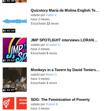
01′ 36″
Quizstory María de Molina English Team 2 25-26 - Money wins wars
Contenido educativo.
subido por
Pablo V.
-
hace 3 meses
Escuchado
12
veces
03′ 26″
JMP SPOTLIGHT interviews LORANCA ON AIR CREW in their studio
Contenido educativo.
subido por
M.isabel S.
-
hace 3 meses
Escuchado
5
veces
25′ 52″
Monkeys in a Tavern by David Teniers the Younger
Contenido educativo.
subido por
Belen G.
-
hace 3 meses
Escuchado
1
veces
03′ 57″
SDG: The Feminization of Poverty
Contenido educativo.
subido por
Ruben B.
-
hace 3 meses