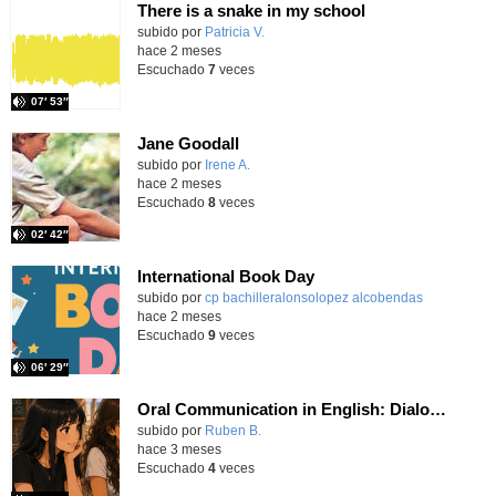
There is a snake in my school
Contenido educativo.
subido por
Patricia V.
-
hace 2 meses
Escuchado
7
veces
07′ 53″
Jane Goodall
Contenido educativo.
subido por
Irene A.
-
hace 2 meses
Escuchado
8
veces
02′ 42″
International Book Day
Contenido educativo.
subido por
cp bachilleralonsolopez alcobendas
-
hace 2 meses
Escuchado
9
veces
06′ 29″
Oral Communication in English: Dialogue Strategies - Beachtime
Contenido educativo.
subido por
Ruben B.
-
hace 3 meses
Escuchado
4
veces