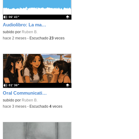
06′ 41″
Audiolibro: La marca, capítulo 1
Contenido educativo.
subido por
Ruben B.
-
hace 2 meses
-
Escuchado
23
veces
01′ 36″
Oral Communication in English: Dialogue Strategies - Beachtime
Contenido educativo.
subido por
Ruben B.
-
hace 3 meses
-
Escuchado
4
veces