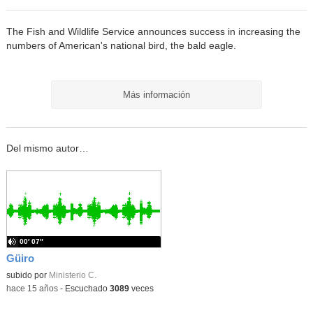
The Fish and Wildlife Service announces success in increasing the
numbers of American's national bird, the bald eagle.
Más información
Del mismo autor…
00′ 07″
Güiro
subido por
Ministerio C.
-
hace 15 años
-
Escuchado
3089
veces