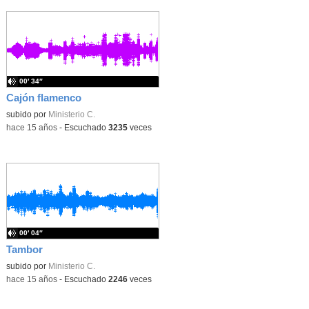
00′ 34″
Cajón flamenco
subido por
Ministerio C.
-
hace 15 años
-
Escuchado
3235
veces
00′ 04″
Tambor
subido por
Ministerio C.
-
hace 15 años
-
Escuchado
2246
veces