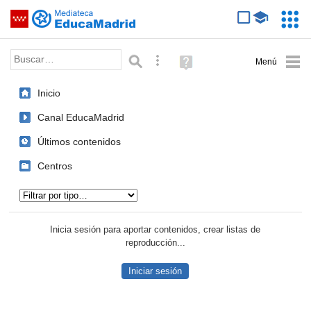
Mediateca de EducaMadrid
Saltar navegación
Servic
Educa
Palabra o frase:
Búsqueda avanzada
Ayuda
(en
ventana
Inicio
nueva)
Canal EducaMadrid
Últimos contenidos
Centros
Tipo de contenido:
Inicia sesión para aportar contenidos, crear listas de
reproducción...
Iniciar sesión