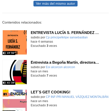
Ver más del mismo autor
Contenidos relacionados:
ENTREVISTA LUCÍA S. FERNÁNDEZ ALONSO
subido por
Cp principefelipe sansebastian
-
hace 4 semanas
Escuchado
3
veces
19′ 56″
Entrevista a Begoña Martín, directora de la EOI Alcorcón-Ext. S. Martín
subido por
Eoi alcorcon alcorcon
-
hace un mes
Escuchado
7
veces
41′ 34″
LET´S GET COOKING!
Contenido educativo.
subido por
CP INF-PRI MANUEL VÁZQUEZ MONTALBÁN
-
hace un mes
Escuchado
3
veces