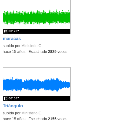
00′ 23″
maracas
subido por
Ministerio C.
-
hace 15 años
-
Escuchado
2829
veces
00′ 04″
Triángulo
subido por
Ministerio C.
-
hace 15 años
-
Escuchado
2155
veces