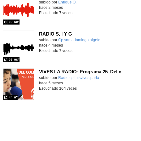
Contenido educativo.
subido por
Enrique O.
-
hace 2 meses
Escuchado
7
veces
00′ 50″
RADIO S, I Y G
Contenido educativo.
subido por
Cp santodomingo algete
-
hace 4 meses
Escuchado
7
veces
03′ 06″
VIVES LA RADIO: Programa 25_Del cole al mundo: sintonizar historias
Contenido educativo.
subido por
Radio cp luisvives parla
-
hace 5 meses
Escuchado
104
veces
44′ 0″