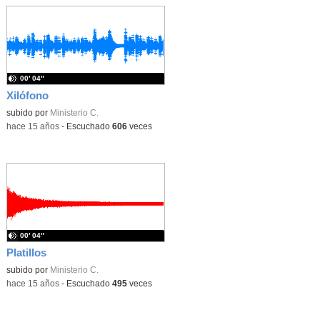
00′ 04″
Xilófono
subido por
Ministerio C.
-
hace 15 años
-
Escuchado
606
veces
00′ 04″
Platillos
subido por
Ministerio C.
-
hace 15 años
-
Escuchado
495
veces