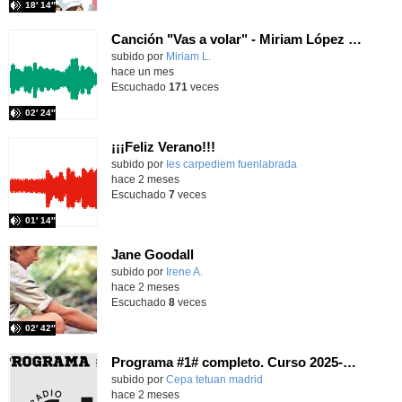
18′ 14″
Canción "Vas a volar" - Miriam López Mesa
Contenido educativo.
subido por
Miriam L.
-
hace un mes
Escuchado
171
veces
02′ 24″
¡¡¡Feliz Verano!!!
subido por
Ies carpediem fuenlabrada
-
hace 2 meses
Escuchado
7
veces
01′ 14″
Jane Goodall
Contenido educativo.
subido por
Irene A.
-
hace 2 meses
Escuchado
8
veces
02′ 42″
Programa #1# completo. Curso 2025-2026
subido por
Cepa tetuan madrid
-
hace 2 meses