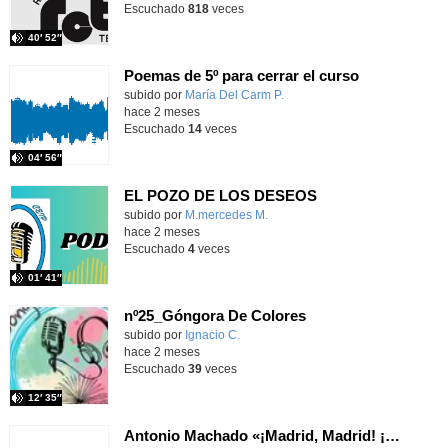
Escuchado
818
veces
40′ 52″
Poemas de 5º para cerrar el curso
Contenido educativo.
subido por
María Del Carm P.
-
hace 2 meses
Escuchado
14
veces
04′ 56″
EL POZO DE LOS DESEOS
Contenido educativo.
subido por
M.mercedes M.
-
hace 2 meses
Escuchado
4
veces
01′ 41″
nº25_Góngora De Colores
Contenido educativo.
subido por
Ignacio C.
-
hace 2 meses
Escuchado
39
veces
12′ 35″
Antonio Machado «¡Madrid, Madrid! ¡Qué bien tu nombre suena!» (1936) Recitario APE Quevedo