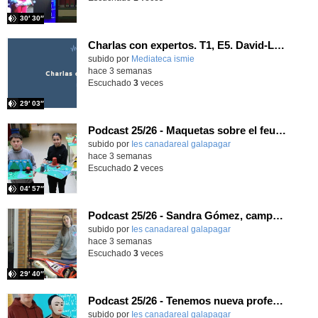
30′ 30″
Charlas con expertos. T1, E5. David-Li Ilundáin Reviriego
subido por
Mediateca ismie
-
hace 3 semanas
Escuchado
3
veces
29′ 03″
Podcast 25/26 - Maquetas sobre el feudalismo
subido por
Ies canadareal galapagar
-
hace 3 semanas
Escuchado
2
veces
04′ 57″
Podcast 25/26 - Sandra Gómez, campeona de Enduro
subido por
Ies canadareal galapagar
-
hace 3 semanas
Escuchado
3
veces
29′ 40″
Podcast 25/26 - Tenemos nueva profesora de Griego ¿Conoces a María Eugenia?
subido por
Ies canadareal galapagar
-