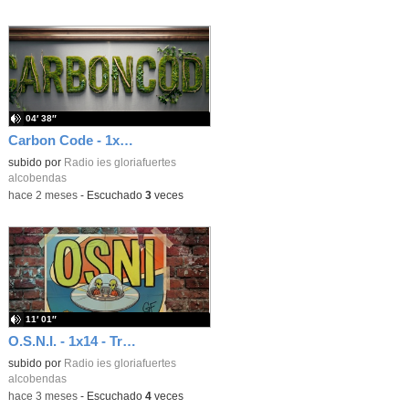
04′ 38″
Carbon Code - 1x01 - Diálogos con la IA
subido por
Radio ies gloriafuertes
alcobendas
-
hace 2 meses
-
Escuchado
3
veces
11′ 01″
O.S.N.I. - 1x14 - True de Avicii (2013)
subido por
Radio ies gloriafuertes
alcobendas
-
hace 3 meses
-
Escuchado
4
veces