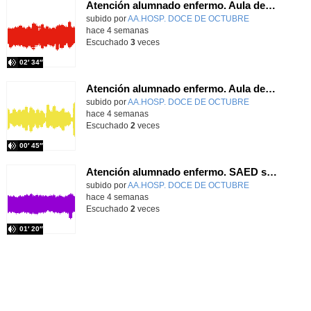
Atención alumnado enfermo. Aula dentro del hospital. Sara Martín Fernández.
Contenido educativo.
subido por
AA.HOSP. DOCE DE OCTUBRE
-
hace 4 semanas
Escuchado
3
veces
02′ 34″
Atención alumnado enfermo. Aula dentro del hospital. Rosa María Poza Hervás
Contenido educativo.
subido por
AA.HOSP. DOCE DE OCTUBRE
-
hace 4 semanas
Escuchado
2
veces
00′ 45″
Atención alumnado enfermo. SAED secundaria. Charo Villamariz Cid.
Contenido educativo.
subido por
AA.HOSP. DOCE DE OCTUBRE
-
hace 4 semanas
Escuchado
2
veces
01′ 20″