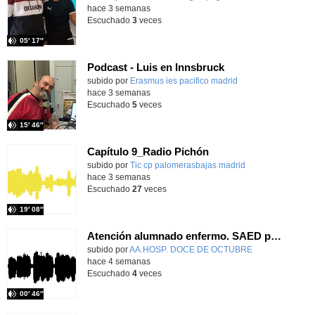
hace 3 semanas
Escuchado
3
veces
05′ 17″
Podcast - Luis en Innsbruck
subido por
Erasmus ies pacifico madrid
-
hace 3 semanas
Escuchado
5
veces
15′ 46″
Capítulo 9_Radio Pichón
Contenido educativo.
subido por
Tic cp palomerasbajas madrid
-
hace 3 semanas
Escuchado
27
veces
19′ 08″
Atención alumnado enfermo. SAED primaria. José Nesh-Nash García
Contenido educativo.
subido por
AA.HOSP. DOCE DE OCTUBRE
-
hace 4 semanas
Escuchado
4
veces
00′ 46″