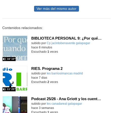
Ver más del mismo autor
Contenidos relacionados:
BIBLIOTECA PERSONAL 9: ¿Por qué ser feliz cuando puedes ser normal?
Contenido educativo.
subido por
Cp jacintobenavente galapagar
-
hace 8 minutos
Escuchado
1
veces
16′ 10″
RIES. Programa 2
Contenido educativo.
subido por
Ies barriosimancas madrid
-
hace 7 dias
Escuchado
2
veces
11′ 25″
Podcast 25/26 - Ana Griott y los cuentos de las voces olvidadas
subido por
Ies canadareal galapagar
-
hace 3 semanas
Escuchado
1
veces