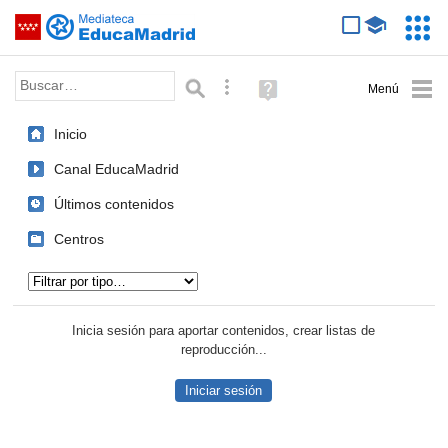
Mediateca de EducaMadrid
Saltar navegación
Servic
Educa
Palabra o frase:
Búsqueda avanzada
Ayuda
(en
ventana
Inicio
nueva)
Canal EducaMadrid
Últimos contenidos
Centros
Tipo de contenido:
Inicia sesión para aportar contenidos, crear listas de
reproducción...
Iniciar sesión