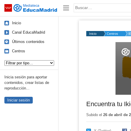
Mediateca de EducaMadrid
Saltar navegación
Palabra o frase:
Inicio
Canal EducaMadrid
Inicio
Centros
I
Últimos contenidos
Volume
50%
Centros
Tipo de contenido:
Inicia sesión para aportar
contenidos, crear listas de
reproducción...
Iniciar sesión
Encuentra tu Iki
Subido el
26 de abril de 
X (Twitter)