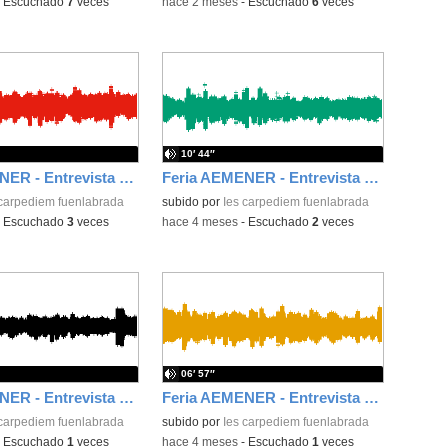
-
Escuchado
7
veces
-
hace 2 meses
-
Escuchado
6
veces
10′ 44″
Feria AEMENER - Entrevista a Esmeralda Cuevas
Feria AEMENER - Entrevista a Eva Laín
 carpediem fuenlabrada
subido por
Ies carpediem fuenlabrada
-
Escuchado
3
veces
-
hace 4 meses
-
Escuchado
2
veces
06′ 57″
Feria AEMENER - Entrevista a Jaime Domínguez
Feria AEMENER - Entrevista a Lola Jiménez
 carpediem fuenlabrada
subido por
Ies carpediem fuenlabrada
-
Escuchado
1
veces
-
hace 4 meses
-
Escuchado
1
veces