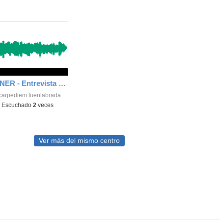
Feria AEMENER - Entrevista a Jose Luis Parra
 carpediem fuenlabrada
-
Escuchado
2
veces
Ver más del mismo centro