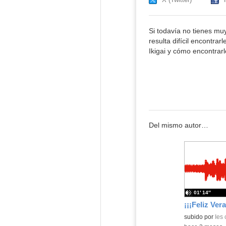
Si todavía no tienes mu
resulta difícil encontra
Ikigai y cómo encontrarl
Del mismo autor…
01′ 14″
¡¡¡Feliz Ver
subido por
Ies