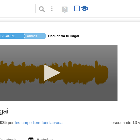
Búsqueda avanzada
Ayuda
(en
ventana
nueva)
ES CARPE DIEM
Audios
Encuentra tu Ikigai
gai
2025
por
Ies carpediem fuenlabrada
escuchado
13
v
Facebook
Embeber