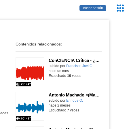
Servic
Iniciar sesión
Educa
Contenidos relacionados:
ConCIENCIA Crítica - ¿Y si tu centro de control dejara de funcionar?
Contenido educativo.
subido por
Francisco Javi C.
-
hace un mes
Escuchado
10
veces
29′ 34″
Antonio Machado «¡Madrid, Madrid! ¡Qué bien tu nombre suena!»,1936, Recitario APE Quevedo
Contenido educativo.
subido por
Enrique O.
-
hace 2 meses
Escuchado
7
veces
eces
00′ 49″