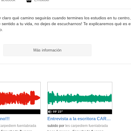
y claro qué camino seguirás cuando termines los estudios en tu centro,
rle sentido a tu vida, no dejes de escucharnos! Te explicaremos qué es e
o.
Más información
09′ 23″
ano!!!
Entrevista a la escritora CARE SANTOS (22/05/2025)
 carpediem fuenlabrada
subido por
Ies carpediem fuenlabrada