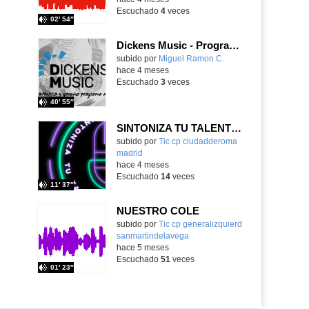
Escuchado
4
veces
02′ 54″
Dickens Music - Programa 12, Temporada 7
subido por
Miguel Ramon C.
-
hace 4 meses
Escuchado
3
veces
40′ 55″
SINTONIZA TU TALENTO_TECNOLOGÍA
Contenido educativo.
subido por
Tic cp ciudadderoma
madrid
-
hace 4 meses
Escuchado
14
veces
11′ 37″
NUESTRO COLE
Contenido educativo.
subido por
Tic cp generalizquierd
sanmartindelavega
-
hace 5 meses
Escuchado
51
veces
01′ 23″