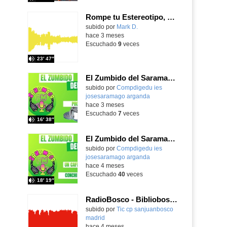
Rompe tu Estereotipo, Elige tu Futuro
Contenido educativo.
subido por
Mark D.
-
hace 3 meses
Escuchado
9
veces
23′ 47″
El Zumbido del Saramago 3x22: Programa de cine
subido por
Compdigedu ies
josesaramago arganda
-
hace 3 meses
Escuchado
7
veces
16′ 38″
El Zumbido del Saramago 3x21: Un café con tu profe: Conchi de la Fuente
subido por
Compdigedu ies
josesaramago arganda
-
hace 4 meses
Escuchado
40
veces
18′ 19″
RadioBosco - Bibliobosco 1x19 - Como enseñar a tu cocodrilo a lavarse los dientes
Contenido educativo.
subido por
Tic cp sanjuanbosco
madrid
-
hace 4 meses