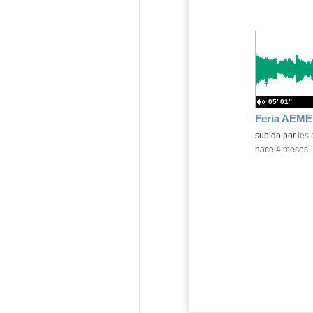
05′ 01″
subido por
Ies
-
hace 4 meses