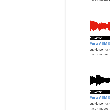
-
hace 2 meses
12′ 53″
subido por
Ies
-
hace 4 meses
10′ 01″
subido por
Ies
-
hace 4 meses