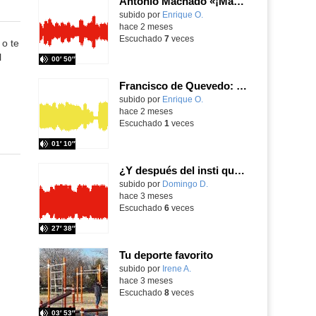
Antonio Machado «¡Madrid, Madrid! ¡Qué bien tu nombre suena!» (1936) Recitario APE Quevedo
Contenido educativo.
subido por
Enrique O.
-
hace 2 meses
Escuchado
7
veces
 o te
l
00′ 50″
Francisco de Quevedo: soneto ‘CXCIX b. Impugna la nobleza divina' BVMV, 2003. Recitario APE Quevedo
Contenido educativo.
subido por
Enrique O.
-
hace 2 meses
Escuchado
1
veces
01′ 10″
¿Y después del insti qué? - Guía de supervivencia con antiguos alumnos del Julio Pérez
Contenido educativo.
subido por
Domingo D.
-
hace 3 meses
Escuchado
6
veces
27′ 38″
Tu deporte favorito
Contenido educativo.
subido por
Irene A.
-
hace 3 meses
Escuchado
8
veces
03′ 53″