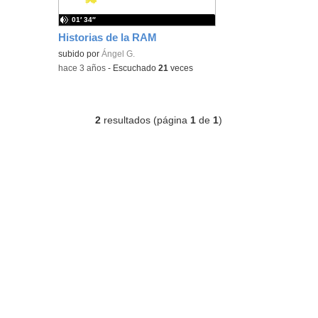
01′ 34″
Historias de la RAM
subido por
Ángel G.
-
hace 3 años
-
Escuchado
21
veces
2
resultados (página
1
de
1
)