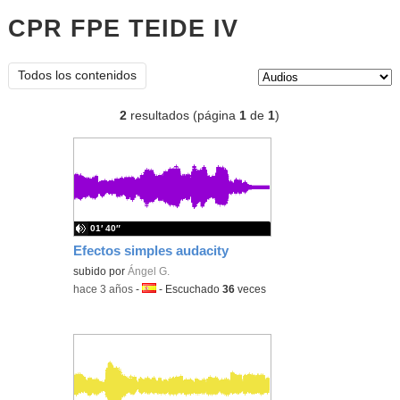
CPR FPE TEIDE IV
audios
Tipo de contenido:
Todos los contenidos
2
resultados (página
1
de
1
)
01′ 40″
Efectos simples audacity
subido por
Ángel G.
-
hace 3 años
-
Idioma:
-
Escuchado
36
veces