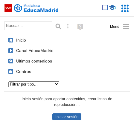
Mediateca de EducaMadrid
Saltar navegación
Servic
Educa
Palabra o frase:
Búsqueda avanzada
Ayuda
(en
ventana
Inicio
nueva)
Canal EducaMadrid
Últimos contenidos
Centros
Tipo de contenido:
Inicia sesión para aportar contenidos, crear listas de
reproducción...
Iniciar sesión