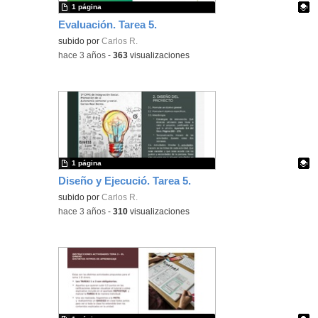
1 página
Evaluación. Tarea 5.
Contenido educativo.
subido por
Carlos R.
-
hace 3 años
-
363
visualizaciones
1 página
Diseño y Ejecució. Tarea 5.
Contenido educativo.
subido por
Carlos R.
-
hace 3 años
-
310
visualizaciones