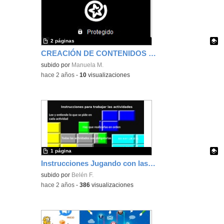
2 páginas
CREACIÓN DE CONTENIDOS KAHOOT
Contenido educativo.
subido por
Manuela M.
-
hace 2 años
-
10
visualizaciones
1 página
Instrucciones Jugando con las ecuaciones
Contenido educativo.
subido por
Belén F.
-
hace 2 años
-
386
visualizaciones