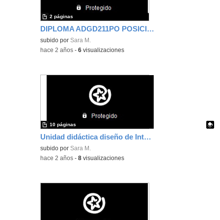
2 páginas
DIPLOMA ADGD211PO POSICIONAMIENTO EN BUSCADORES
subido por
Sara M.
-
hace 2 años
-
6
visualizaciones
10 páginas
Unidad didáctica diseño de Interfaces - 2 DAW
Contenido educativo.
subido por
Sara M.
-
hace 2 años
-
8
visualizaciones