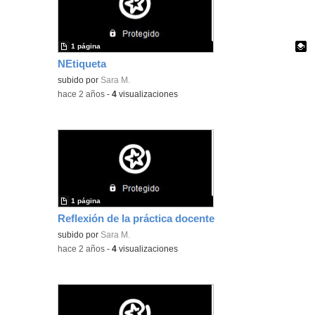
1 página
NEtiqueta
Contenido educativo.
subido por
Sara M.
-
hace 2 años
-
4
visualizaciones
1 página
Reflexión de la práctica docente
subido por
Sara M.
-
hace 2 años
-
4
visualizaciones