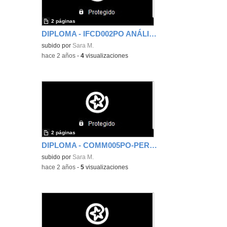
2 páginas
DIPLOMA - IFCD002PO ANÁLISIS EN CÓDIGO BDD Y TDD (Exp. 4679EST Acc. 19 G 107)
subido por
Sara M.
-
hace 2 años
-
4
visualizaciones
2 páginas
DIPLOMA - COMM005PO-PERFIL Y FUNCIONES DEL GESTOR DE COMUNIDADES VIRTUALES
subido por
Sara M.
-
hace 2 años
-
5
visualizaciones