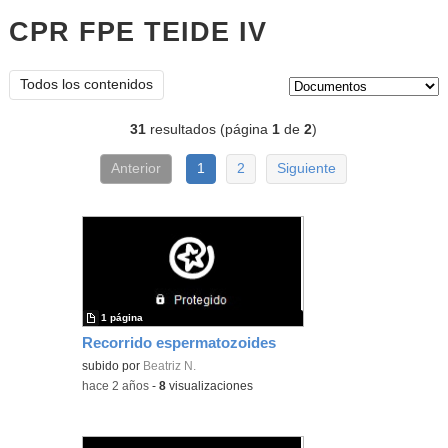
CPR FPE TEIDE IV
documentos
Tipo de contenido:
Todos los contenidos
31
resultados (página
1
de
2
)
Anterior
1
2
Siguiente
1 página
Recorrido espermatozoides
subido por
Beatriz N.
-
hace 2 años
-
8
visualizaciones