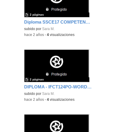
2 páginas
Diploma SSCE17 COMPETENCIAS DIGITALES DOCENTES
subido por
Sara M.
-
hace 2 años
-
4
visualizaciones
2 páginas
DIPLOMA - IFCT124PO-WORDPRESS EN EL SECTOR DE PUBLICIDAD
subido por
Sara M.
-
hace 2 años
-
4
visualizaciones