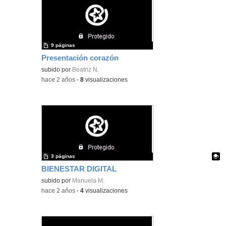
9 páginas
Presentación corazón
subido por
Beatriz N.
-
hace 2 años
-
8
visualizaciones
3 páginas
BIENESTAR DIGITAL
Contenido educativo.
subido por
Manuela M.
-
hace 2 años
-
4
visualizaciones