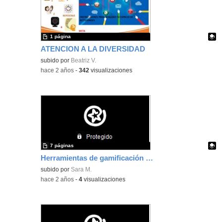
1 página
ATENCION A LA DIVERSIDAD
Contenido educativo.
subido por
Beatriz V.
-
hace 2 años
-
342
visualizaciones
7 páginas
Herramientas de gamificación creadas en clase
Contenido educativo.
subido por
Sara M.
-
hace 2 años
-
4
visualizaciones