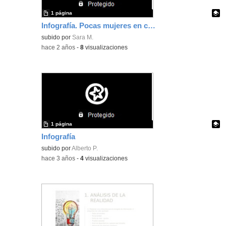
1 página
Infografía. Pocas mujeres en carreras de ciencias y tecnología
Contenido educativo.
subido por
Sara M.
-
hace 2 años
-
8
visualizaciones
1 página
Infografía
Contenido educativo.
subido por
Alberto P.
-
hace 3 años
-
4
visualizaciones