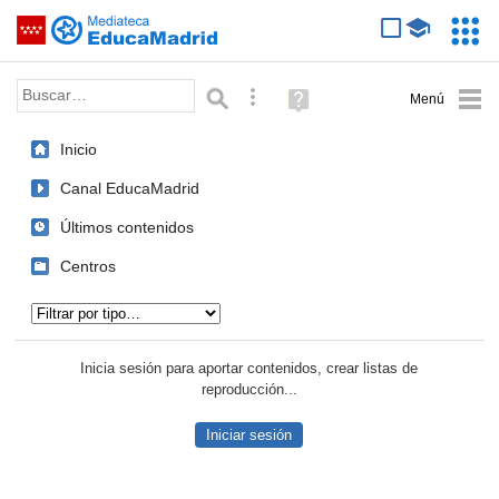
Mediateca de EducaMadrid
Saltar navegación
Servic
Educa
Palabra o frase:
Búsqueda avanzada
Ayuda
(en
ventana
Inicio
nueva)
Canal EducaMadrid
Últimos contenidos
Centros
Tipo de contenido:
Inicia sesión para aportar contenidos, crear listas de
reproducción...
Iniciar sesión