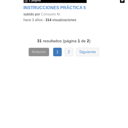
1 página
INSTRUCCIONES PRÁCTICA 5
Contenido educativo.
subido por
Consuelo M.
-
hace 3 años
-
314
visualizaciones
31
resultados (página
1
de
2
)
Anterior
1
2
Siguiente