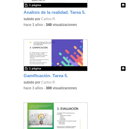
1 página
Analisis de la realidad. Tarea 5.
Contenido educativo.
subido por
Carlos R.
-
hace 3 años
-
340
visualizaciones
1 página
Gamificación. Tarea 5.
Contenido educativo.
subido por
Carlos R.
-
hace 3 años
-
300
visualizaciones