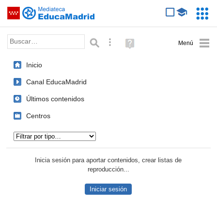
Mediateca de EducaMadrid
Saltar navegación
Servic
Educa
Palabra o frase:
Búsqueda avanzada
Ayuda
(en
ventana
Inicio
nueva)
Canal EducaMadrid
Últimos contenidos
Centros
Tipo de contenido:
Inicia sesión para aportar contenidos, crear listas de
reproducción...
Iniciar sesión