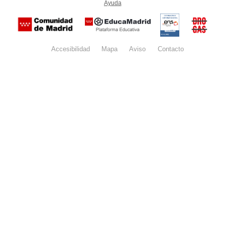
Ayuda
(en ventana nueva)
Certificación
Buzón
de
anónim
conformidad
del Pla
con el
Regiona
Esquema
contra l
Nacional de
Accesibilidad
Mapa
web
Aviso
legal
Contacto
Drogas 
Seguridad
la
(categoría
Comunid
MEDIA). El
de Madr
documento
se abrirá en
ventana
nueva.