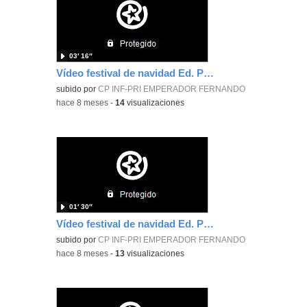
03′ 16″
Vídeo festival de navidad Ed. Primaria 2ºB
subido por
CP INF-PRI EMPERADOR FERNANDO
-
hace 8 meses
-
14
visualizaciones
01′ 30″
Vídeo festival de navidad Ed. Primaria 1º
subido por
CP INF-PRI EMPERADOR FERNANDO
-
hace 8 meses
-
13
visualizaciones