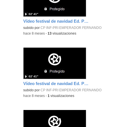
02′ 41″
Vídeo festival de navidad Ed. Primaria 4ºA
subido por
CP INF-PRI EMPERADOR FERNANDO
-
hace 8 meses
-
13
visualizaciones
02′ 41″
Vídeo festival de navidad Ed. Primaria 4ºA
subido por
CP INF-PRI EMPERADOR FERNANDO
-
hace 8 meses
-
1
visualizaciones