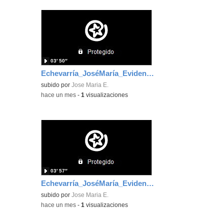
03′ 50″
Echevarría_JoséMaría_EvidenciaÁrea_4
subido por
Jose Maria E.
-
hace un mes
-
1
visualizaciones
03′ 57″
Echevarría_JoséMaría_EvidenciaÁrea_3
subido por
Jose Maria E.
-
hace un mes
-
1
visualizaciones