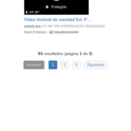
03′ 16″
Vídeo festival de navidad Ed. Primaria 3ºA
subido por
CP INF-PRI EMPERADOR FERNANDO
-
hace 8 meses
-
12
visualizaciones
63
resultados (página
1
de
3
)
Anterior
1
2
3
Siguiente