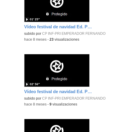
01′ 25″
Vídeo festival de navidad Ed. Primaria 5ºA y 5ºB
subido por
CP INF-PRI EMPERADOR FERNANDO
-
hace 8 meses
-
23
visualizaciones
02′ 56″
Vídeo festival de navidad Ed. Primaria 4ºA y 4ºB Segunda parte.
subido por
CP INF-PRI EMPERADOR FERNANDO
-
hace 8 meses
-
9
visualizaciones