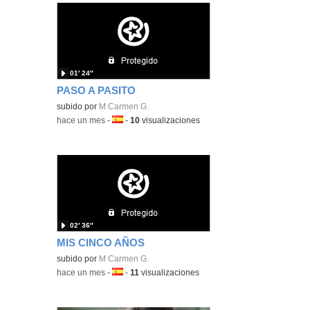
01′ 24″
PASO A PASITO
subido por
M Carmen G.
-
hace un mes
-
Idioma:
-
10
visualizaciones
02′ 36″
MIS CINCO AÑOS
subido por
M Carmen G.
-
hace un mes
-
Idioma:
-
11
visualizaciones