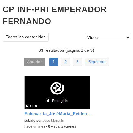
CP INF-PRI EMPERADOR
FERNANDO
vídeos
Tipo de contenido:
Todos los contenidos
63
resultados (página
1
de
3
)
Anterior
1
2
3
Siguiente
03′ 0″
Echevarría_JoséMaría_EvidenciaÁrea_1
subido por
Jose Maria E.
-
hace un mes
-
6
visualizaciones