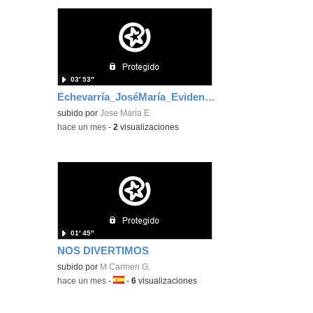
03′ 53″
Echevarría_JoséMaría_EvidenciaÁrea_2
subido por
Jose Maria E.
-
hace un mes
-
2
visualizaciones
01′ 45″
NOS DIVERTIMOS
subido por
M Carmen G.
-
hace un mes
-
Idioma:
-
6
visualizaciones