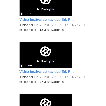
02′ 02″
Vídeo festival de navidad Ed. Primaria 4ºA y 4ºB Primera parte.
subido por
CP INF-PRI EMPERADOR FERNANDO
-
hace 8 meses
-
12
visualizaciones
03′ 50″
Vídeo festival de navidad Ed. Primaria 4ºB
subido por
CP INF-PRI EMPERADOR FERNANDO
-
hace 8 meses
-
27
visualizaciones