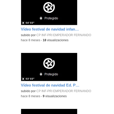
04′ 03″
Vídeo festival de navidad infantil 5 años B, primera parte.
subido por
CP INF-PRI EMPERADOR FERNANDO
-
hace 8 meses
-
18
visualizaciones
03′ 03″
Vídeo festival de navidad Ed. Primaria 3ºB
subido por
CP INF-PRI EMPERADOR FERNANDO
-
hace 8 meses
-
9
visualizaciones