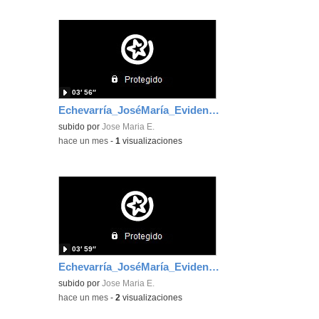
03′ 56″
Echevarría_JoséMaría_EvidenciaÁrea_6
subido por
Jose Maria E.
-
hace un mes
-
1
visualizaciones
03′ 59″
Echevarría_JoséMaría_EvidenciaÁrea_5
subido por
Jose Maria E.
-
hace un mes
-
2
visualizaciones