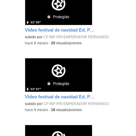
02′ 59″
Vídeo festival de navidad Ed. Primaria 6ºA y 6ºB
subido por
CP INF-PRI EMPERADOR FERNANDO
-
hace 8 meses
-
20
visualizaciones
03′ 07″
Vídeo festival de navidad Ed. Primaria 5º y 6º
subido por
CP INF-PRI EMPERADOR FERNANDO
-
hace 8 meses
-
18
visualizaciones