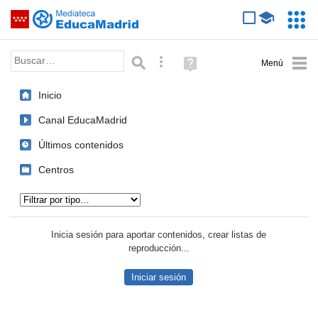
Mediateca de EducaMadrid
Saltar navegación
Servic
Educa
Palabra o frase:
Búsqueda avanzada
Ayuda
(en
ventana
Inicio
nueva)
Canal EducaMadrid
Últimos contenidos
Centros
Tipo de contenido:
Inicia sesión para aportar contenidos, crear listas de
reproducción...
Iniciar sesión