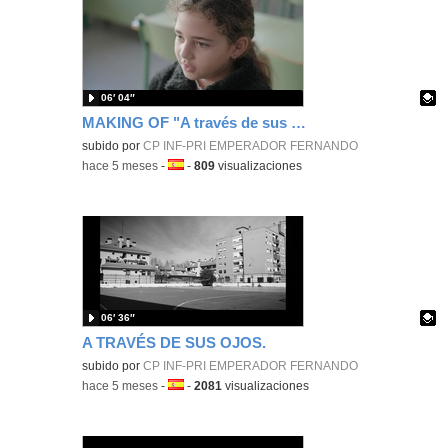
06′ 04″
MAKING OF "A través de sus ojos"
Contenido educativo.
subido por
CP INF-PRI EMPERADOR FERNANDO
-
hace 5 meses
-
Idioma:
-
809
visualizaciones
06′ 36″
A TRAVÉS DE SUS OJOS.
Contenido educativo.
subido por
CP INF-PRI EMPERADOR FERNANDO
-
hace 5 meses
-
Idioma:
-
2081
visualizaciones