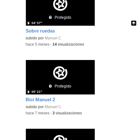
04′ 57″
Sobre ruedas
Contenido educativo.
subido por
Manuel C.
-
hace 5 meses
-
14
visualizaciones
00′ 21″
Bici Manuel 2
subido por
Manuel C.
-
hace 7 meses
-
3
visualizaciones