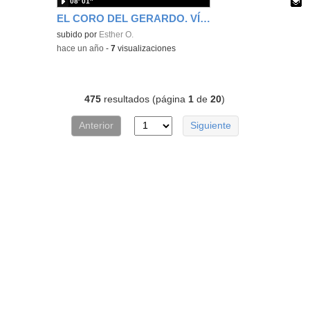
08′ 01″
EL CORO DEL GERARDO. VÍDEO OFICIAL. CERTAMEN DE COROS 2025.
Contenido educativo.
subido por
Esther O.
-
hace un año
-
7
visualizaciones
475
resultados (página
1
de
20
)
Anterior
Siguiente