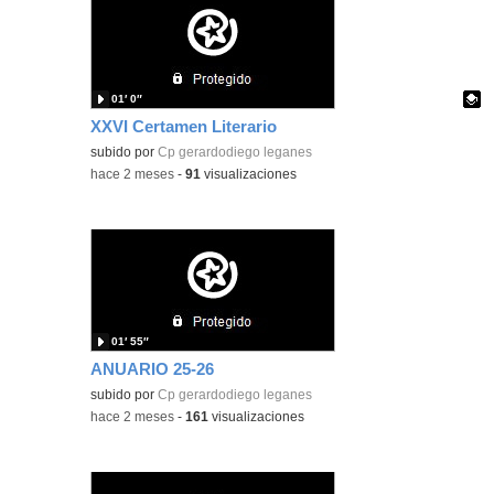
01′ 0″
XXVI Certamen Literario
- Contenido educativo
Contenido educativo.
subido por
Cp gerardodiego leganes
-
hace 2 meses
-
91
visualizaciones
01′ 55″
ANUARIO 25-26
subido por
Cp gerardodiego leganes
-
hace 2 meses
-
161
visualizaciones