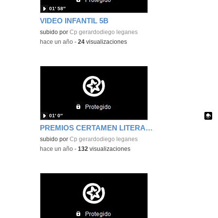
01′ 58″
VIDEO INFANTIL 5B
subido por
Cp gerardodiego leganes
-
hace un año
-
24
visualizaciones
01′ 0″
PREMIOS CERTAMEN LITERARIO
Contenido educativo.
subido por
Cp gerardodiego leganes
-
hace un año
-
132
visualizaciones