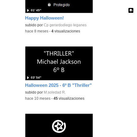
01′ 45″
Happy Halloween!
Contenido educativo.
subido por
Cp gerardodiego leganes
-
hace 8 meses
-
4
visualizaciones
03′ 54″
Halloween 2025 - 6º B "Thriller"
subido por
M.soledad R.
-
hace 10 meses
-
45
visualizaciones