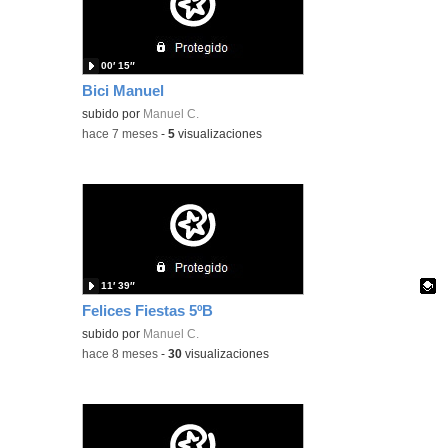
00′ 15″
Bici Manuel
subido por
Manuel C.
-
hace 7 meses
-
5
visualizaciones
11′ 39″
Felices Fiestas 5ºB
Contenido educativo.
subido por
Manuel C.
-
hace 8 meses
-
30
visualizaciones