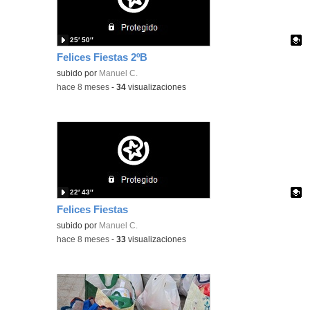
25′ 50″
Felices Fiestas 2ºB
Contenido educativo.
subido por
Manuel C.
-
hace 8 meses
-
34
visualizaciones
22′ 43″
Felices Fiestas
Contenido educativo.
subido por
Manuel C.
-
hace 8 meses
-
33
visualizaciones