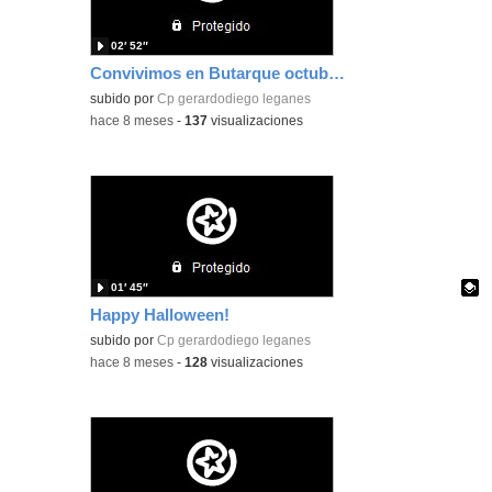
02′ 52″
Convivimos en Butarque octubre 2025
subido por
Cp gerardodiego leganes
-
hace 8 meses
-
137
visualizaciones
01′ 45″
Happy Halloween!
Contenido educativo.
subido por
Cp gerardodiego leganes
-
hace 8 meses
-
128
visualizaciones