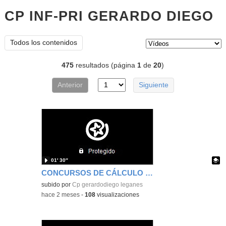
CP INF-PRI GERARDO DIEGO
v
Tipo de contenido:
Todos los contenidos
475
resultados (página
1
de
20
)
Anterior
Siguiente
01′ 30″
CONCURSOS DE CÁLCULO MENTAL Y ORTOGRAFÍA
Contenido educativo.
subido por
Cp gerardodiego leganes
-
hace 2 meses
-
108
visualizaciones