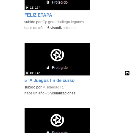
11′ 17″
FELIZ ETAPA
subido por
Cp gerardodiego leganes
-
hace un año
-
6
visualizaciones
01′ 14″
5° A Juegos fin de curso
Contenido educativo.
subido por
M.soledad R.
-
hace un año
-
5
visualizaciones