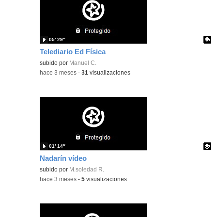
05′ 29″
Telediario Ed Física
Contenido educativo.
subido por
Manuel C.
-
hace 3 meses
-
31
visualizaciones
01′ 14″
Nadarín vídeo
Contenido educativo.
subido por
M.soledad R.
-
hace 3 meses
-
5
visualizaciones