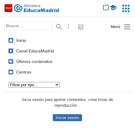
Mediateca de EducaMadrid
Saltar navegación
Servic
Educa
Palabra o frase:
Búsqueda avanzada
Ayuda
(en
ventana
Inicio
nueva)
Canal EducaMadrid
Últimos contenidos
Centros
Tipo de contenido:
Inicia sesión para aportar contenidos, crear listas de
reproducción...
Iniciar sesión