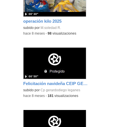
00′ 30″
operación kilo 2025
subido por
M.soledad R.
-
hace 8 meses
-
98
visualizaciones
00′ 50″
Felicitación navideña CEIP GERARDO DIEGO
subido por
Cp gerardodiego leganes
-
hace 8 meses
-
181
visualizaciones