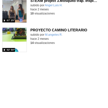
STEAM project 3.Mosquito trap. Inspired in the Glow worms of New Zealand. - Contenido educativo
Contenido educativo.
subido por
Angel Luis H.
-
hace 2 meses
10
visualizaciones
07′ 25″
PROYECTO CAMINO LITERARIO
Contenido educativo.
subido por
M.angeles R.
-
hace 2 meses
14
visualizaciones
02′ 50″