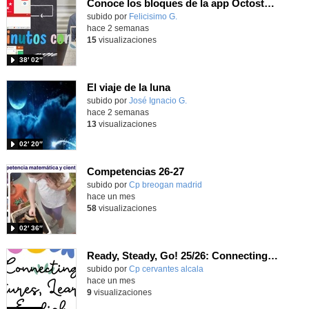
Conoce los bloques de la app Octostudio, gratuito, offline y para tu tablet y móvil - Contenido educativo
Contenido educativo.
subido por
Felicisimo G.
-
hace 2 semanas
15
visualizaciones
38′ 02″
El viaje de la luna
Contenido educativo.
subido por
José Ignacio G.
-
hace 2 semanas
13
visualizaciones
02′ 20″
Competencias 26-27
- Contenido educativo
Contenido educativo.
subido por
Cp breogan madrid
-
hace un mes
58
visualizaciones
02′ 36″
Ready, Steady, Go! 25/26: Connecting Cultures, Learning English
Contenido educativo.
subido por
Cp cervantes alcala
-
hace un mes
9
visualizaciones