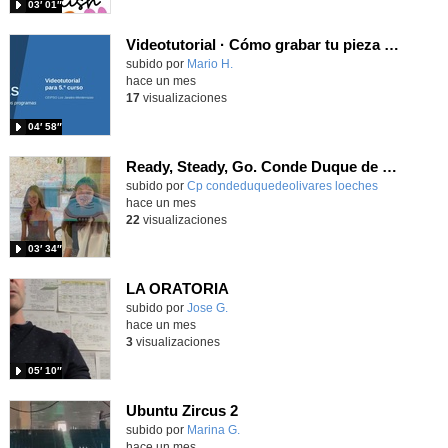
03′ 01″
Videotutorial · Cómo grabar tu pieza sonora · Radio Jarales
Contenido educativo.
subido por
Mario H.
-
hace un mes
17
visualizaciones
04′ 58″
Ready, Steady, Go. Conde Duque de Olivares
Contenido educativo.
subido por
Cp condeduquedeolivares loeches
-
hace un mes
22
visualizaciones
03′ 34″
LA ORATORIA
Contenido educativo.
subido por
Jose G.
-
hace un mes
3
visualizaciones
05′ 10″
Ubuntu Zircus 2
- Contenido educativo
Contenido educativo.
subido por
Marina G.
-
hace un mes