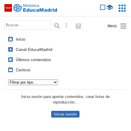
Mediateca de EducaMadrid
Saltar navegación
Servic
Educa
Palabra o frase:
Búsqueda avanzada
Ayuda
(en
ventana
Inicio
nueva)
Canal EducaMadrid
Últimos contenidos
Centros
Tipo de contenido:
Inicia sesión para aportar contenidos, crear listas de
reproducción...
Iniciar sesión