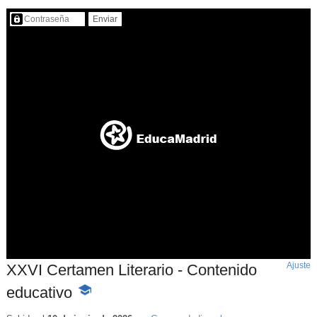
Contenido protegido…
Ajuste
d
XXVI Certamen Literario - Contenido
p
educativo
-
Contenido