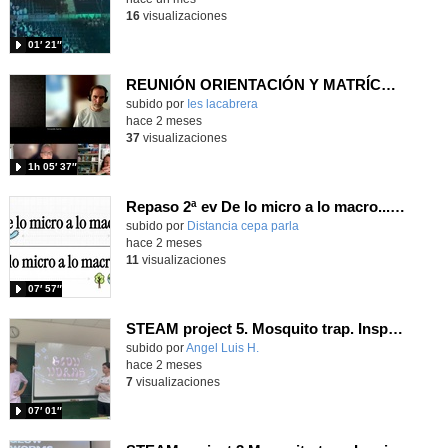
16
visualizaciones
01′ 21″
REUNIÓN ORIENTACIÓN Y MATRÍCULA para alumnado de 6º a 1º ESO
Contenido educativo.
subido por
Ies lacabrera
-
hace 2 meses
37
visualizaciones
1h 05′ 37″
Repaso 2ª ev De lo micro a lo macro...Célula, Cuerpo humano y Ecología
Contenido educativo.
subido por
Distancia cepa parla
-
hace 2 meses
11
visualizaciones
07′ 57″
STEAM project 5. Mosquito trap. Inspired in the glow worms.
Contenido educativo.
subido por
Angel Luis H.
-
hace 2 meses
7
visualizaciones
07′ 01″