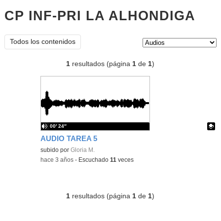
CP INF-PRI LA ALHONDIGA
aud
Tipo de contenido:
Todos los contenidos
1
resultados (página
1
de
1
)
00′ 24″
AUDIO TAREA 5
Contenido educativo.
subido por
Gloria M.
-
hace 3 años
-
Escuchado
11
veces
1
resultados (página
1
de
1
)