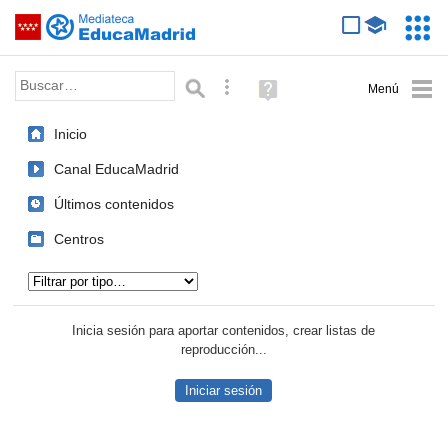
Mediateca de EducaMadrid
Saltar navegación
Servic
Educa
Palabra o frase:
Búsqueda avanzada
Ayuda
(en
ventana
Inicio
nueva)
Canal EducaMadrid
Últimos contenidos
Centros
Tipo de contenido:
Inicia sesión para aportar contenidos, crear listas de
reproducción...
Iniciar sesión