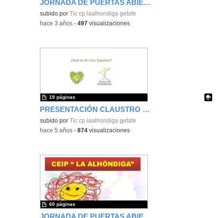
JORNADA DE PUERTAS ABIERTAS 2023
Contenido educativo.
subido por
Tic cp laalhondiga getafe
-
hace 3 años
-
497
visualizaciones
19 páginas
PRESENTACIÓN CLAUSTRO MÉTODO "ESZ"
Contenido educativo.
subido por
Tic cp laalhondiga getafe
-
hace 5 años
-
874
visualizaciones
60 páginas
JORNADA DE PUERTAS ABIERTAS CURSO 2019/2020