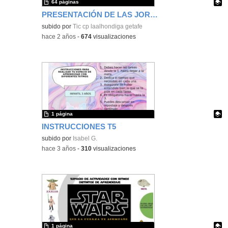
64 páginas
PRESENTACIÓN DE LAS JORNADAS DE PUERTAS ABIERTAS 2024
Contenido educativo.
subido por
Tic cp laalhondiga getafe
-
hace 2 años
-
674
visualizaciones
1 página
INSTRUCCIONES T5
Contenido educativo.
subido por
Isabel G.
-
hace 3 años
-
310
visualizaciones
1 página