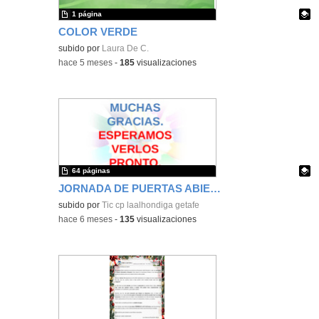
1 página
COLOR VERDE
Contenido educativo.
subido por
Laura De C.
-
hace 5 meses
-
185
visualizaciones
64 páginas
JORNADA DE PUERTAS ABIERTAS CURSO 2025-2026
Contenido educativo.
subido por
Tic cp laalhondiga getafe
-
hace 6 meses
-
135
visualizaciones