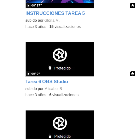
00′ 37″
INSTRUCCIONES TAREA 5
Contenido educativo.
subido por
Gloria M.
-
hace 3 años
-
15
visualizaciones
00′ 0″
Tarea 6 OBS Studio
Contenido educativo.
subido por
M.isabel B.
-
hace 3 años
-
6
visualizaciones