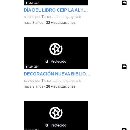
23′ 11″
DÍA DEL LIBRO CEIP LA ALHÓNDIGA
Contenido educativo.
subido por
Tic cp laalhondiga getafe
-
hace 3 años
-
32
visualizaciones
10′ 25″
DECORACIÓN NUEVA BIBLIOTECA Y SALA DE MÚSICA
Contenido educativo.
subido por
Tic cp laalhondiga getafe
-
hace 3 años
-
26
visualizaciones