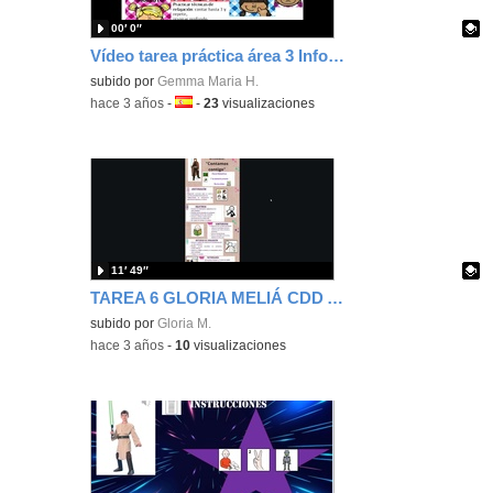
00′ 0″
Vídeo tarea práctica área 3 Infografía
Contenido educativo.
subido por
Gemma Maria H.
-
hace 3 años
-
Idioma:
-
23
visualizaciones
11′ 49″
TAREA 6 GLORIA MELIÁ CDD A2
Contenido educativo.
subido por
Gloria M.
-
hace 3 años
-
10
visualizaciones