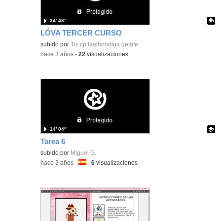
34′ 43″
LÓVA TERCER CURSO
Contenido educativo.
subido por
Tic cp laalhondiga getafe
-
hace 3 años
-
22
visualizaciones
14′ 04″
Tarea 6
Contenido educativo.
subido por
Miguel G.
-
hace 3 años
-
Idioma:
-
6
visualizaciones