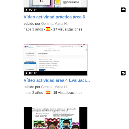
00′ 0″
Vídeo actividad práctica área 6
Contenido educativo.
subido por
Gemma Maria H.
-
hace 3 años
-
Idioma:
-
17
visualizaciones
00′ 0″
Vídeo actividad área 4 Evaluación
Contenido educativo.
subido por
Gemma Maria H.
-
hace 3 años
-
Idioma:
-
15
visualizaciones