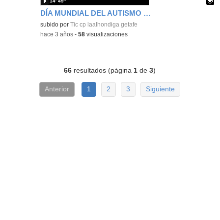
14′ 49″
DÍA MUNDIAL DEL AUTISMO 2023 CEIP LA ALHÓNDIGA
Contenido educativo.
subido por
Tic cp laalhondiga getafe
-
hace 3 años
-
58
visualizaciones
66
resultados (página
1
de
3
)
Anterior
1
2
3
Siguiente