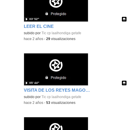
03′ 52″
LEER EL CINE
Contenido educativo.
subido por
Tic cp laalhondiga getafe
-
hace 2 años
-
29
visualizaciones
05′ 44″
VISITA DE LOS REYES MAGOS CEIP LA ALHÓNDIGA CURSO 2023-2024
Contenido educativo.
subido por
Tic cp laalhondiga getafe
-
hace 2 años
-
53
visualizaciones