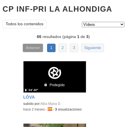
CP INF-PRI LA ALHONDIGA
víd
Tipo de contenido:
Todos los contenidos
66
resultados (página
1
de
3
)
Anterior
1
2
3
Siguiente
04′ 40″
LÓVA
subido por
Alba Maria D.
-
hace 2 meses
-
Idioma:
-
3
visualizaciones