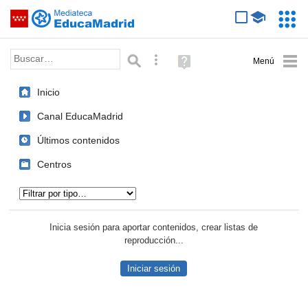
Mediateca de EducaMadrid
Saltar navegación
Servic
Educa
Palabra o frase:
Búsqueda avanzada
Ayuda
(en
ventana
Inicio
nueva)
Canal EducaMadrid
Últimos contenidos
Centros
Tipo de contenido:
Inicia sesión para aportar contenidos, crear listas de
reproducción...
Iniciar sesión