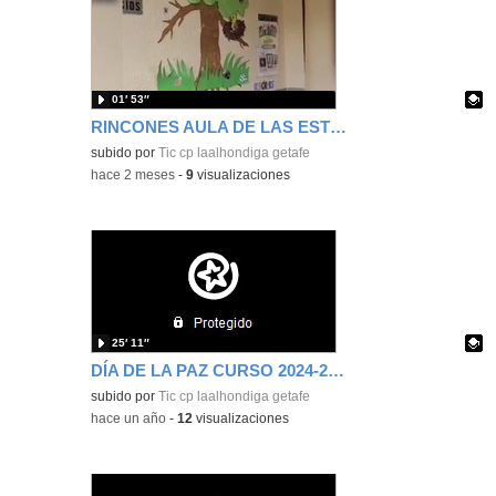
01′ 53″
RINCONES AULA DE LAS ESTRELLAS
Contenido educativo.
subido por
Tic cp laalhondiga getafe
-
hace 2 meses
-
9
visualizaciones
25′ 11″
DÍA DE LA PAZ CURSO 2024-2025
Contenido educativo.
subido por
Tic cp laalhondiga getafe
-
hace un año
-
12
visualizaciones