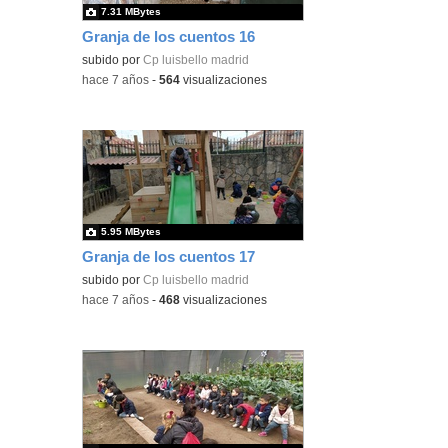
7.31 MBytes
Granja de los cuentos 16
subido por
Cp luisbello madrid
-
hace 7 años
-
564
visualizaciones
5.95 MBytes
Granja de los cuentos 17
subido por
Cp luisbello madrid
-
hace 7 años
-
468
visualizaciones