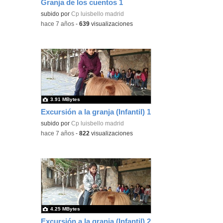
Granja de los cuentos 1
subido por
Cp luisbello madrid
-
hace 7 años
-
639
visualizaciones
3.91 MBytes
Excursión a la granja (Infantil) 1
subido por
Cp luisbello madrid
-
hace 7 años
-
822
visualizaciones
4.25 MBytes
Excursión a la granja (Infantil) 2