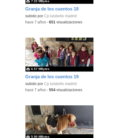
7.22 MBytes
Granja de los cuentos 18
subido por
Cp luisbello madrid
-
hace 7 años
-
651
visualizaciones
6.57 MBytes
Granja de los cuentos 19
subido por
Cp luisbello madrid
-
hace 7 años
-
554
visualizaciones
5.90 MBytes