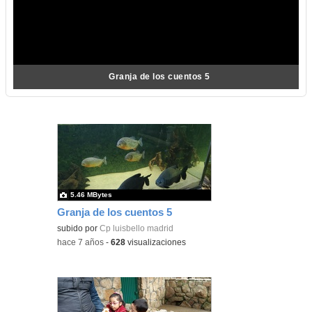
Granja de los cuentos 5
5.46 MBytes
Granja de los cuentos 5
subido por
Cp luisbello madrid
-
hace 7 años
-
628
visualizaciones