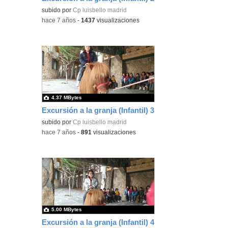
subido por
Cp luisbello madrid
-
hace 7 años
-
1437
visualizaciones
4.37 MBytes
Excursión a la granja (Infantil) 3
subido por
Cp luisbello madrid
-
hace 7 años
-
891
visualizaciones
5.00 MBytes
Excursión a la granja (Infantil) 4