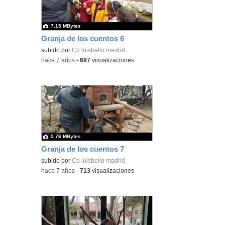
7.15 MBytes
Granja de los cuentos 6
subido por
Cp luisbello madrid
-
hace 7 años
-
697
visualizaciones
5.76 MBytes
Granja de los cuentos 7
subido por
Cp luisbello madrid
-
hace 7 años
-
713
visualizaciones