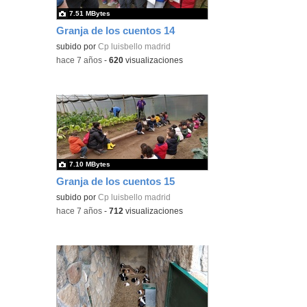
7.51 MBytes
Granja de los cuentos 14
subido por
Cp luisbello madrid
-
hace 7 años
-
620
visualizaciones
7.10 MBytes
Granja de los cuentos 15
subido por
Cp luisbello madrid
-
hace 7 años
-
712
visualizaciones