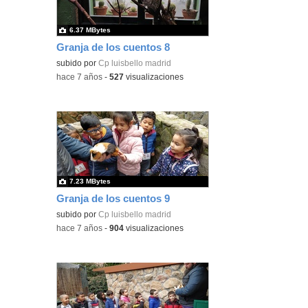
6.37 MBytes
Granja de los cuentos 8
subido por
Cp luisbello madrid
-
hace 7 años
-
527
visualizaciones
7.23 MBytes
Granja de los cuentos 9
subido por
Cp luisbello madrid
-
hace 7 años
-
904
visualizaciones