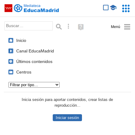
Mediateca de EducaMadrid
Saltar navegación
Servic
Educa
Palabra o frase:
Búsqueda avanzada
Ayuda
(en
ventana
Inicio
nueva)
Canal EducaMadrid
Últimos contenidos
Centros
Tipo de contenido:
Inicia sesión para aportar contenidos, crear listas de
reproducción...
Iniciar sesión