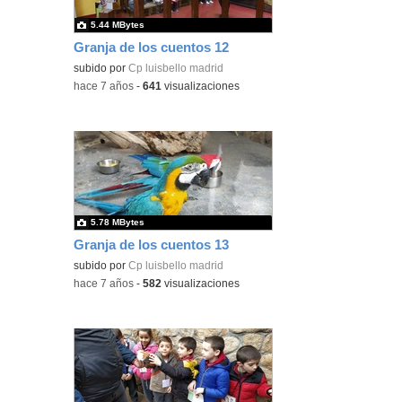
5.44 MBytes
Granja de los cuentos 12
subido por
Cp luisbello madrid
-
hace 7 años
-
641
visualizaciones
5.78 MBytes
Granja de los cuentos 13
subido por
Cp luisbello madrid
-
hace 7 años
-
582
visualizaciones