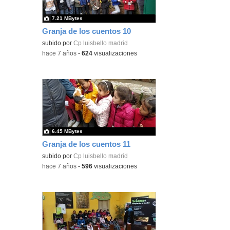
7.21 MBytes
Granja de los cuentos 10
subido por
Cp luisbello madrid
-
hace 7 años
-
624
visualizaciones
6.45 MBytes
Granja de los cuentos 11
subido por
Cp luisbello madrid
-
hace 7 años
-
596
visualizaciones