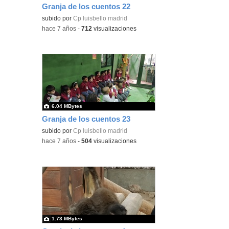
Granja de los cuentos 22
subido por
Cp luisbello madrid
-
hace 7 años
-
712
visualizaciones
6.04 MBytes
Granja de los cuentos 23
subido por
Cp luisbello madrid
-
hace 7 años
-
504
visualizaciones
1.73 MBytes