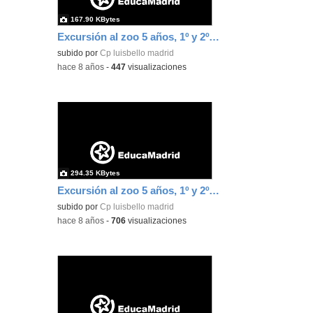
167.90 KBytes
Excursión al zoo 5 años, 1º y 2º Luis Bello 33
subido por
Cp luisbello madrid
-
hace 8 años
-
447
visualizaciones
294.35 KBytes
Excursión al zoo 5 años, 1º y 2º Luis Bello 34
subido por
Cp luisbello madrid
-
hace 8 años
-
706
visualizaciones