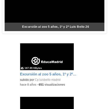
Excursión al zoo 5 años, 1º y 2º Luis Bello 26
187.89 KBytes
Excursión al zoo 5 años, 1º y 2º Luis Bello 26
subido por
Cp luisbello madrid
-
hace 8 años
-
651
visualizaciones