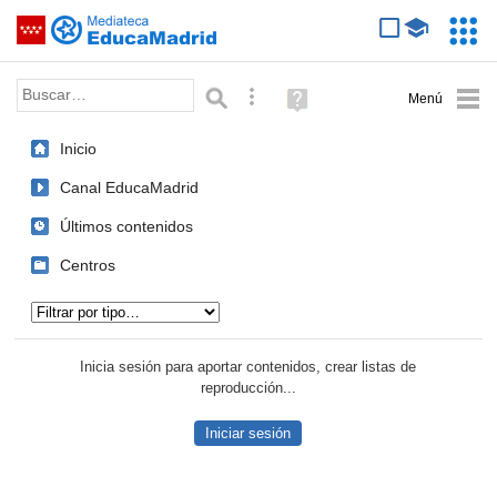
Mediateca de EducaMadrid
Saltar navegación
Servic
Educa
Palabra o frase:
Búsqueda avanzada
Ayuda
(en
ventana
Inicio
nueva)
Canal EducaMadrid
Últimos contenidos
Centros
Tipo de contenido:
Inicia sesión para aportar contenidos, crear listas de
reproducción...
Iniciar sesión