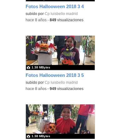
Fotos Hallooween 2018 3 4
subido por
Cp luisbello madrid
-
hace 8 años
-
849
visualizaciones
1.38 MBytes
Fotos Hallooween 2018 3 5
subido por
Cp luisbello madrid
-
hace 8 años
-
949
visualizaciones
1.38 MBytes