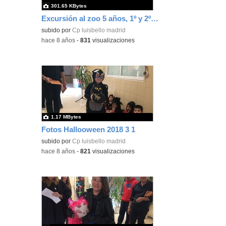
301.65 KBytes
Excursión al zoo 5 años, 1º y 2º Luis Bello 37
subido por
Cp luisbello madrid
-
hace 8 años
-
831
visualizaciones
1.17 MBytes
Fotos Hallooween 2018 3 1
subido por
Cp luisbello madrid
-
hace 8 años
-
821
visualizaciones