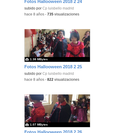
Fotos Hallooween 2018 2 24
subido por
Cp luisbello madrid
-
hace 8 años
-
735
visualizaciones
1.38 MBytes
Fotos Hallooween 2018 2 25
subido por
Cp luisbello madrid
-
hace 8 años
-
822
visualizaciones
1.07 MBytes
Fotos Hallooween 2018 2 26