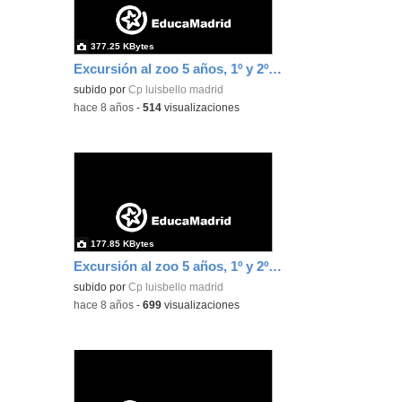
377.25 KBytes
Excursión al zoo 5 años, 1º y 2º Luis Bello 27
subido por
Cp luisbello madrid
-
hace 8 años
-
514
visualizaciones
177.85 KBytes
Excursión al zoo 5 años, 1º y 2º Luis Bello 28
subido por
Cp luisbello madrid
-
hace 8 años
-
699
visualizaciones