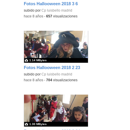
Fotos Hallooween 2018 3 6
subido por
Cp luisbello madrid
-
hace 8 años
-
657
visualizaciones
1.14 MBytes
Fotos Hallooween 2018 2 23
subido por
Cp luisbello madrid
-
hace 8 años
-
704
visualizaciones
1.30 MBytes