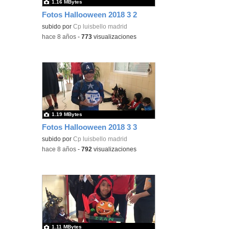
1.16 MBytes
Fotos Hallooween 2018 3 2
subido por
Cp luisbello madrid
-
hace 8 años
-
773
visualizaciones
1.19 MBytes
Fotos Hallooween 2018 3 3
subido por
Cp luisbello madrid
-
hace 8 años
-
792
visualizaciones
1.11 MBytes