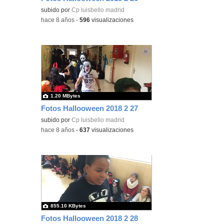
subido por
Cp luisbello madrid
-
hace 8 años
-
596
visualizaciones
1.20 MBytes
Fotos Hallooween 2018 2 27
subido por
Cp luisbello madrid
-
hace 8 años
-
637
visualizaciones
855.10 KBytes
Fotos Hallooween 2018 2 28