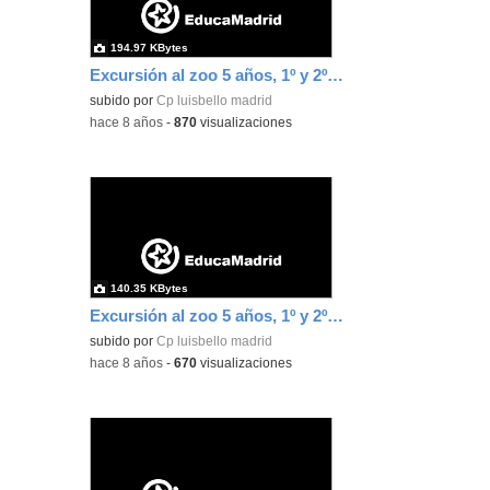
194.97 KBytes
Excursión al zoo 5 años, 1º y 2º Luis Bello 29
subido por
Cp luisbello madrid
-
hace 8 años
-
870
visualizaciones
140.35 KBytes
Excursión al zoo 5 años, 1º y 2º Luis Bello 30
subido por
Cp luisbello madrid
-
hace 8 años
-
670
visualizaciones