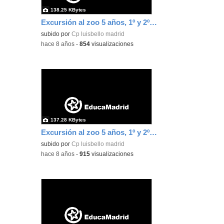
138.25 KBytes
Excursión al zoo 5 años, 1º y 2º Luis Bello 35
subido por
Cp luisbello madrid
-
hace 8 años
-
854
visualizaciones
137.28 KBytes
Excursión al zoo 5 años, 1º y 2º Luis Bello 36
subido por
Cp luisbello madrid
-
hace 8 años
-
915
visualizaciones