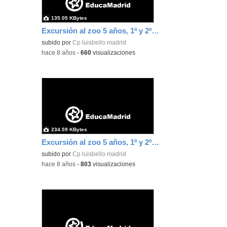
135.05 KBytes
Excursión al zoo 5 años, 1º y 2º Luis Bello 31
subido por
Cp luisbello madrid
-
hace 8 años
-
660
visualizaciones
234.59 KBytes
Excursión al zoo 5 años, 1º y 2º Luis Bello 32
subido por
Cp luisbello madrid
-
hace 8 años
-
803
visualizaciones