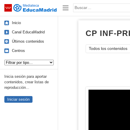
Mediateca de EducaMadrid
Saltar navegación
Palabra o frase:
Inicio
CP INF-PR
Canal EducaMadrid
Últimos contenidos
Todos los contenidos
Centros
Tipo de contenido:
Inicia sesión para aportar
contenidos, crear listas de
reproducción...
Iniciar sesión