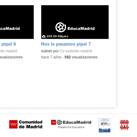
205.69 KBytes
pipa! 6
Nos lo pasamos pipa! 7
llo madrid
subido por
Cp luisbello madrid
sualizaciones
-
hace 7 años
-
592
visualizaciones
Certificación
Buzón