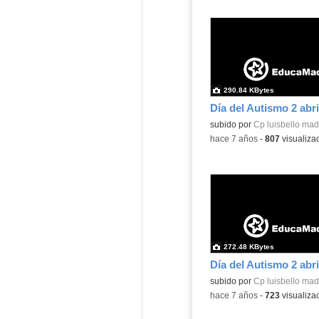
290.84 KBytes
subido por
Cp luisbello mad
-
hace 7 años
-
807
visualiza
272.48 KBytes
subido por
Cp luisbello mad
-
hace 7 años
-
723
visualiza