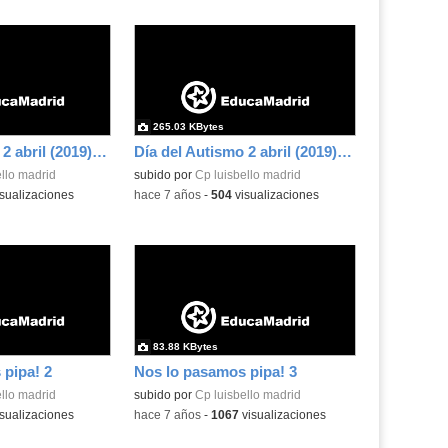
265.03 KBytes
Día del Autismo 2 abril (2019) 22
Día del Autismo 2 abril (2019) 23
llo madrid
subido por
Cp luisbello madrid
sualizaciones
-
hace 7 años
-
504
visualizaciones
83.88 KBytes
pipa! 2
Nos lo pasamos pipa! 3
llo madrid
subido por
Cp luisbello madrid
sualizaciones
-
hace 7 años
-
1067
visualizaciones