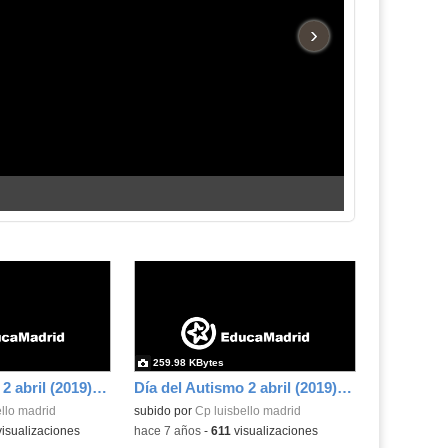
›
259.98 KBytes
Día del Autismo 2 abril (2019) 10
Día del Autismo 2 abril (2019) 11
llo madrid
subido por
Cp luisbello madrid
isualizaciones
-
hace 7 años
-
611
visualizaciones