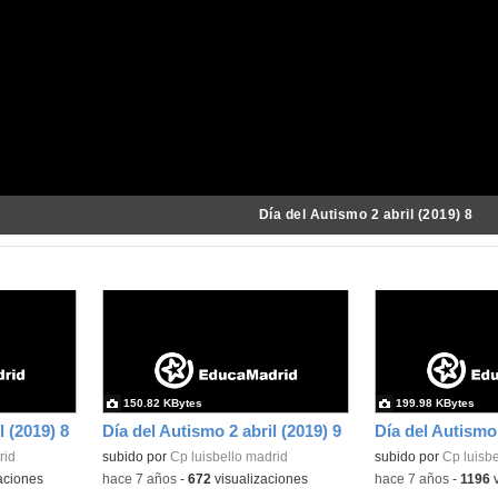
Día del Autismo 2 abril (2019) 8
150.82 KBytes
199.98 KBytes
l (2019) 8
Día del Autismo 2 abril (2019) 9
rid
subido por
Cp luisbello madrid
subido por
Cp luisbe
aciones
-
hace 7 años
-
672
visualizaciones
-
hace 7 años
-
1196
v