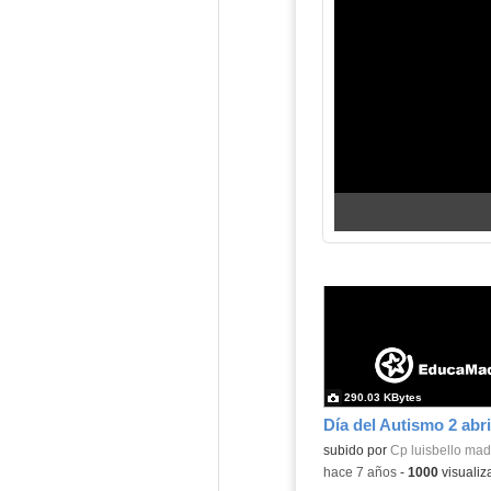
290.03 KBytes
Día del Autismo 2 abri
subido por
Cp luisbello mad
-
hace 7 años
-
1000
visualiz