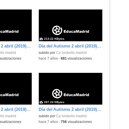
213.22 KBytes
Día del Autismo 2 abril (2019) 14
Día del Autismo 2 abril (2019) 15
llo madrid
subido por
Cp luisbello madrid
sualizaciones
-
hace 7 años
-
681
visualizaciones
287.24 KBytes
Día del Autismo 2 abril (2019) 18
Día del Autismo 2 abril (2019) 19
llo madrid
subido por
Cp luisbello madrid
sualizaciones
-
hace 7 años
-
756
visualizaciones