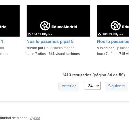
134.11 KBytes
103.99 KBytes
 4
Nos lo pasamos pipa! 5
Nos lo pasamos 
rid
subido por
Cp luisbello madrid
subido por
Cp luisbe
ciones
-
hace 7 años
-
846
visualizaciones
-
hace 7 años
-
715
vi
1413
resultados (página
34
de
59
)
Anterior
Siguiente
munidad de Madrid
-
Ayuda
(en ventana nueva)