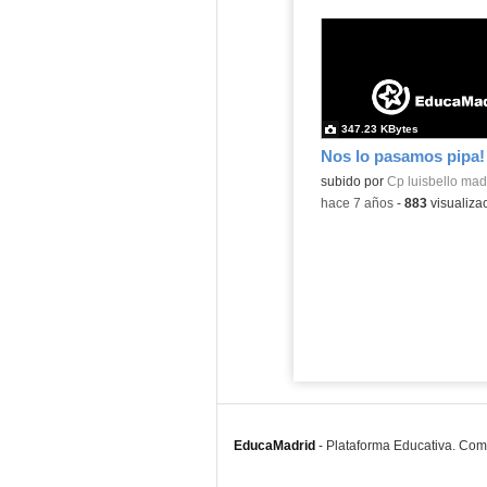
347.23 KBytes
Nos lo pasamos pipa!
subido por
Cp luisbello mad
-
hace 7 años
-
883
visualiza
EducaMadrid
-
Plataforma Educativa. Co