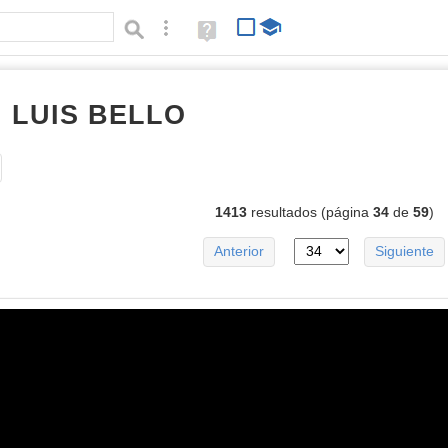
Búsqueda avanzada
Ayuda
(en
ventana
nueva)
I LUIS BELLO
imágenes
Tipo de contenido:
1413
resultados (página
34
de
59
)
Anterior
Siguiente