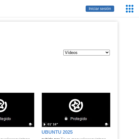
Servic
Iniciar sesión
Educa
s
01′ 16″
UBUNTU 2025