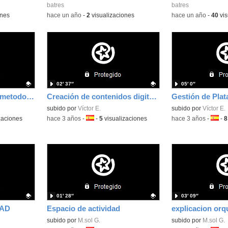
batres
batres
ones
-
hace un año
-
2
visualizaciones
-
hace un año
-
40
vis
02′ 37″
05′ 0″
Infografía innovación metodológica
Creación de contenidos digitales
Contenido educativo.
subido por
Víctor E.
Contenido educativo
subido por
Víctor E.
zaciones
-
hace 3 años
-
Idioma:
-
5
visualizaciones
-
hace 3 años
-
Idiom
-
8
01′ 28″
03′ 09″
DAD
Espacio de actividad
explicacion orq
Contenido educativo.
subido por
M.sol G.
Contenido educativo
subido por
M.sol G.