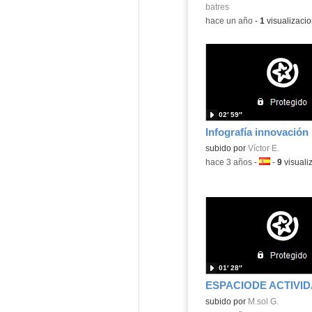
batres
-
hace un año
-
1
visualizaci
02′ 59″
Contenido educativo.
subido por
Víctor E.
-
hace 3 años
-
Idioma:
-
9
visuali
01′ 28″
ESPACIODE ACTIVI
Contenido educativo.
subido por
M.sol G.