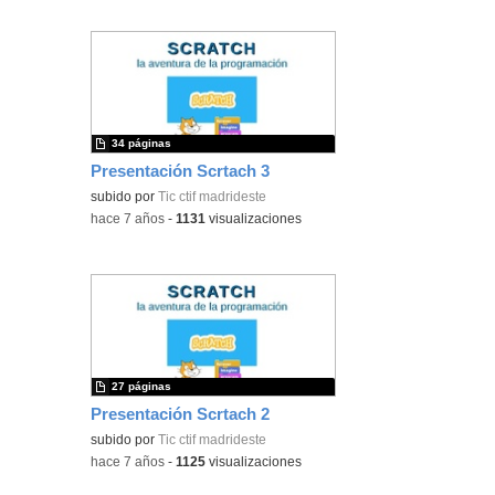
34 páginas
Presentación Scrtach 3
subido por
Tic ctif madrideste
-
hace 7 años
-
1131
visualizaciones
27 páginas
Presentación Scrtach 2
subido por
Tic ctif madrideste
-
hace 7 años
-
1125
visualizaciones