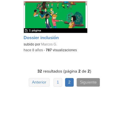
1 página
Dossier inclusión
subido por
Marcos G.
-
hace 8 años
-
787
visualizaciones
32
resultados (página
2
de
2
)
Anterior
1
2
Siguiente