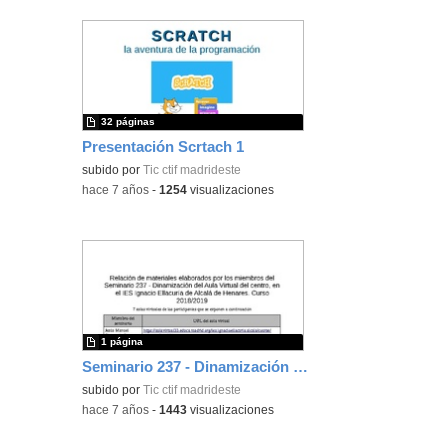
32 páginas
Presentación Scrtach 1
subido por
Tic ctif madrideste
-
hace 7 años
-
1254
visualizaciones
1 página
Seminario 237 - Dinamización del Aula Virtual del centro, en el IES Ignacio Ellacuría de Alcalá de Henares. Curso 2018/2019
subido por
Tic ctif madrideste
-
hace 7 años
-
1443
visualizaciones