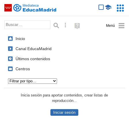
Mediateca de EducaMadrid
Saltar navegación
Servic
Educa
Palabra o frase:
Búsqueda avanzada
Ayuda
(en
ventana
Inicio
nueva)
Canal EducaMadrid
Últimos contenidos
Centros
Tipo de contenido:
Inicia sesión para aportar contenidos, crear listas de
reproducción...
Iniciar sesión