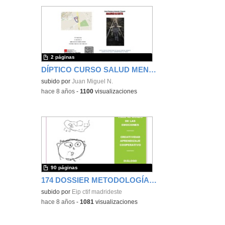
2 páginas
DÍPTICO CURSO SALUD MENTAL
subido por
Juan Miguel N.
-
hace 8 años
-
1100
visualizaciones
90 páginas
174 DOSSIER METODOLOGÍAS INCLUSIVAS EN EDUCACIÓN ESPECIAL CPEE GUADARRAMA.pdf
subido por
Eip ctif madrideste
-
hace 8 años
-
1081
visualizaciones