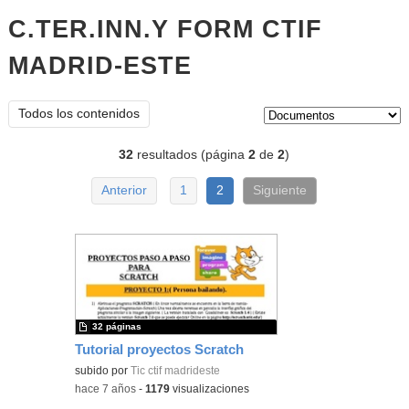
C.TER.INN.Y FORM CTIF
MADRID-ESTE
documentos
Tipo de contenido:
Todos los contenidos
32
resultados (página
2
de
2
)
Anterior
1
2
Siguiente
32 páginas
Tutorial proyectos Scratch
subido por
Tic ctif madrideste
-
hace 7 años
-
1179
visualizaciones