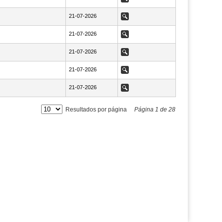
NaN21-07-2026
21-07-2026
Ver
NaN21-07-2026
21-07-2026
Ver
NaN21-07-2026
21-07-2026
Ver
NaN21-07-2026
21-07-2026
Ver
NaN21-07-2026
21-07-2026
Ver
Resultados por página
Página
1
de
28