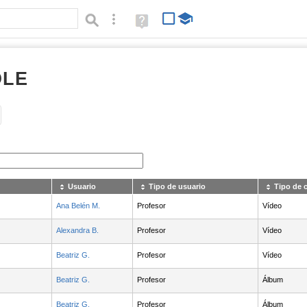
Búsqueda avanzada
Ayuda
(en
ventana
nueva)
OLE
Tipo de contenido:
Usuario
Tipo de usuario
Tipo de 
Ana Belén M.
Profesor
Vídeo
Alexandra B.
Profesor
Vídeo
Beatriz G.
Profesor
Vídeo
Beatriz G.
Profesor
Álbum
Beatriz G.
Profesor
Álbum