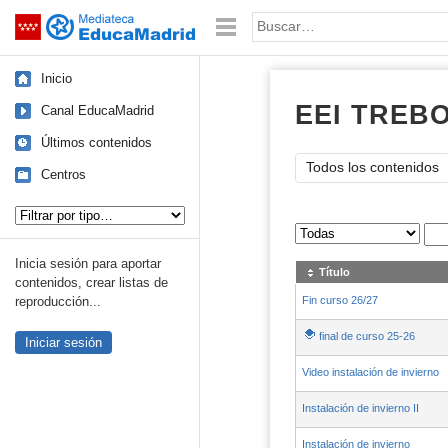
Mediateca de EducaMadrid
Saltar navegación
Palabra o frase:
Inicio
EEI TREB
Canal EducaMadrid
Últimos contenidos
Todos los contenidos
Centros
Tipo de contenido:
Sus archivos
:
Inicia sesión para aportar
Título
contenidos, crear listas de
Fin curso 26/27
reproducción...
final de curso 25-26
Iniciar sesión
Video instalación de invierno
Instalación de invierno II
Instalación de invierno