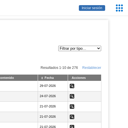
Servic
Iniciar sesión
Educa
Resultados
1
-
10
de
276
Restablecer
contenido
Fecha
Acciones
NaN29-07-2026
29-07-2026
Ver
NaN24-07-2026
24-07-2026
Ver
NaN21-07-2026
21-07-2026
Ver
NaN21-07-2026
21-07-2026
Ver
NaN21-07-2026
21-07-2026
Ver