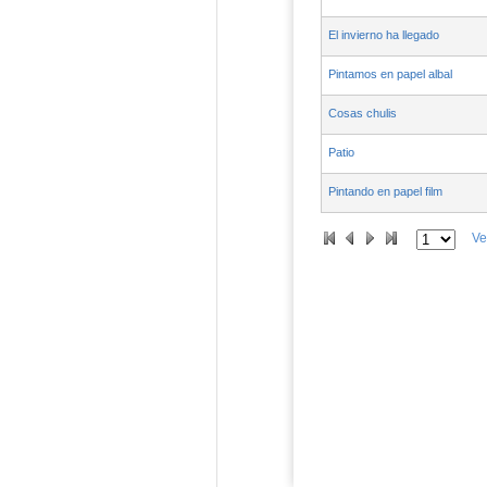
El invierno ha llegado
Pintamos en papel albal
Cosas chulis
Patio
Pintando en papel film
Ve