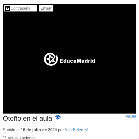
Contenido protegido…
Ajuste
d
Otoño en el aula
-
p
Contenido
educativo
Subido el
16 de julio de 2024
por
Ana Belén M.
11
visualizaciones