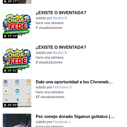
40′ 17″
¿EXISTE O INVENTADA?
Contenido educativo.
subido por
Beatriz B.
-
hace una semana
7
visualizaciones
03′ 10″
¿EXISTE O INVENTADA?
Contenido educativo.
subido por
Beatriz B.
-
hace una semana
3
visualizaciones
02′ 01″
Dale una oportunidad a los Chromebooks y utiliza un proyector para realizar talleres si no tienes pantallas táctiles
Contenido educativo.
subido por
Felicisimo G.
-
hace una semana
17
visualizaciones
00′ 59″
Pez conejo dorado Siganus guttatus (Bloch, 1786)
Contenido educativo.
subido por
Fernando L.
-
hace una semana