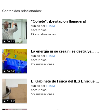
Contenidos relacionados:
"Coheté": ¡Levitación flamígera!
Contenido educativo.
subido por
Luis M.
-
hace 2 dias
22
visualizaciones
00′ 21″
La energía ni se crea ni se destruye... ¡se experimenta! El Tierno en la Feria Madrid es Ciencia 2026
Contenido educativo.
subido por
Luis M.
-
hace 2 dias
7
visualizaciones
00′ 30″
El Gabinete de Física del IES Enrique Tierno Galván de Parla (Curso 25-26)
Contenido educativo.
subido por
Luis M.
-
hace 2 dias
5
visualizaciones
01′ 01″