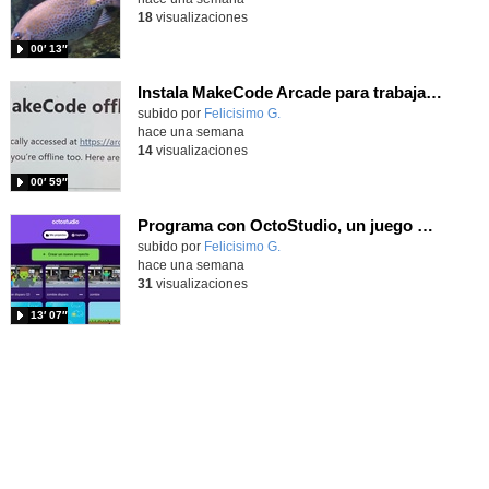
18
visualizaciones
00′ 13″
Instala MakeCode Arcade para trabajar offline en tu tablet, ordenador, Chromebook
Contenido educativo.
subido por
Felicisimo G.
-
hace una semana
14
visualizaciones
00′ 59″
Programa con OctoStudio, un juego de disparos contra Zombies con un cargador basado en el House of the dead
Contenido educativo.
subido por
Felicisimo G.
-
hace una semana
31
visualizaciones
13′ 07″