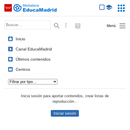
Mediateca de EducaMadrid
Saltar navegación
Servic
Educa
Palabra o frase:
Búsqueda avanzada
Ayuda
(en
ventana
Inicio
nueva)
Canal EducaMadrid
Últimos contenidos
Centros
Tipo de contenido:
Inicia sesión para aportar contenidos, crear listas de
reproducción...
Iniciar sesión