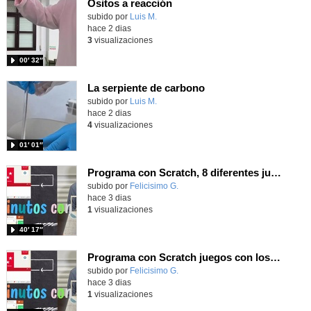
Ositos a reacción
Contenido educativo.
subido por
Luis M.
-
hace 2 dias
3
visualizaciones
00′ 32″
La serpiente de carbono
Contenido educativo.
subido por
Luis M.
-
hace 2 dias
4
visualizaciones
01′ 01″
Programa con Scratch, 8 diferentes juegos para vivir la emoción de los partidos de España en el mundial 2026
Contenido educativo.
subido por
Felicisimo G.
-
hace 3 dias
1
visualizaciones
40′ 17″
Programa con Scratch juegos con los partidos del mundial 2026 ganados por España
Contenido educativo.
subido por
Felicisimo G.
-
hace 3 dias
1
visualizaciones