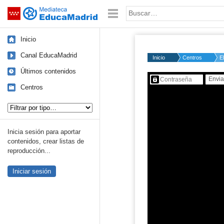
Mediateca de EducaMadrid
Saltar navegación
Palabra o frase:
Inicio
Canal EducaMadrid
Inicio
Centros
E
Últimos contenidos
Contenido protegido…
Centros
Tipo de contenido:
Inicia sesión para aportar
contenidos, crear listas de
reproducción...
Iniciar sesión