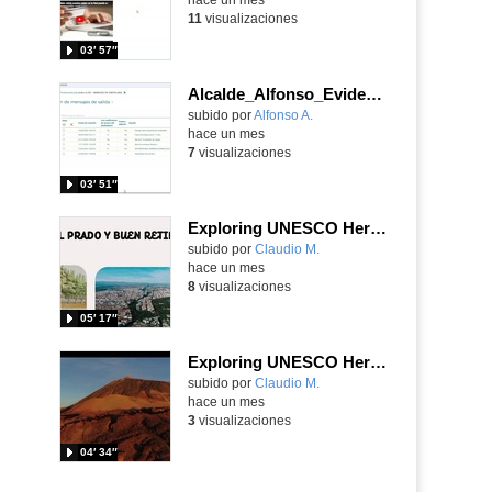
11
visualizaciones
03′ 57″
Alcalde_Alfonso_EvidenciaArea_1
Contenido educativo.
subido por
Alfonso A.
-
hace un mes
7
visualizaciones
03′ 51″
Exploring UNESCO Heritage - Museo del Prado
Contenido educativo.
subido por
Claudio M.
-
hace un mes
8
visualizaciones
05′ 17″
Exploring UNESCO Heritage - Teide
Contenido educativo.
subido por
Claudio M.
-
hace un mes
3
visualizaciones
04′ 34″