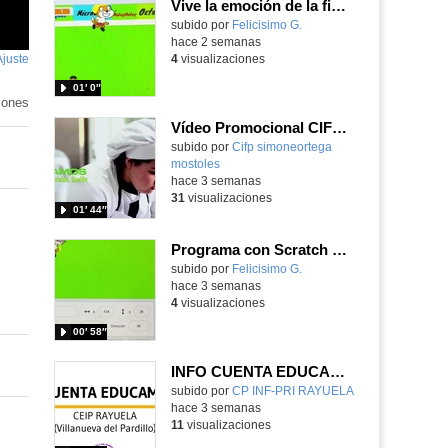
Vive la emoción de la final del mundial 2026, programando con Scratch un juego de toques.
Contenido educativo.
subido por
Felicisimo G.
-
hace 2 semanas
Ajuste
de
4
visualizaciones
pantalla
01′ 0″
iones
Vídeo Promocional CIFP Simone Ortega
Contenido educativo.
subido por
Cifp simoneortega
mostoles
-
hace 3 semanas
31
visualizaciones
01′ 44″
Programa con Scratch un juego sanferminero con Mikel Merino evitando toros y dando toques al balón.
Contenido educativo.
subido por
Felicisimo G.
-
hace 3 semanas
4
visualizaciones
00′ 58″
INFO CUENTA EDUCAMADRID
subido por
CP INF-PRI RAYUELA
-
hace 3 semanas
11
visualizaciones