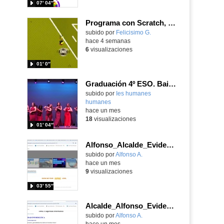
07′ 04″
Programa con Scratch, un juego tipo frontón para vivir los cuartos de final contra Bélgica
Contenido educativo.
subido por
Felicisimo G.
-
hace 4 semanas
6
visualizaciones
01′ 0″
Graduación 4º ESO. Baile final alumnos
subido por
Ies humanes
humanes
-
hace un mes
18
visualizaciones
01′ 04″
Alfonso_Alcalde_EvidenciaArea_3
Contenido educativo.
subido por
Alfonso A.
-
hace un mes
9
visualizaciones
03′ 55″
Alcalde_Alfonso_EvidenciaArea_2
Contenido educativo.
subido por
Alfonso A.
-
hace un mes