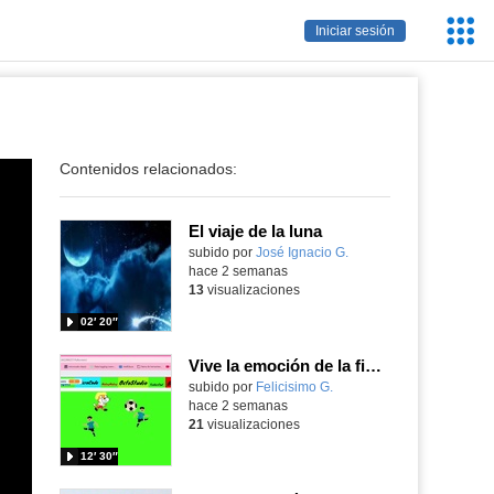
Servic
Iniciar sesión
Educa
Contenidos relacionados:
El viaje de la luna
Contenido educativo.
subido por
José Ignacio G.
-
hace 2 semanas
13
visualizaciones
02′ 20″
Vive la emoción de la final del mundial programando con Scratch, un juego de toques y esquivar contrarios
Contenido educativo.
subido por
Felicisimo G.
-
hace 2 semanas
21
visualizaciones
12′ 30″