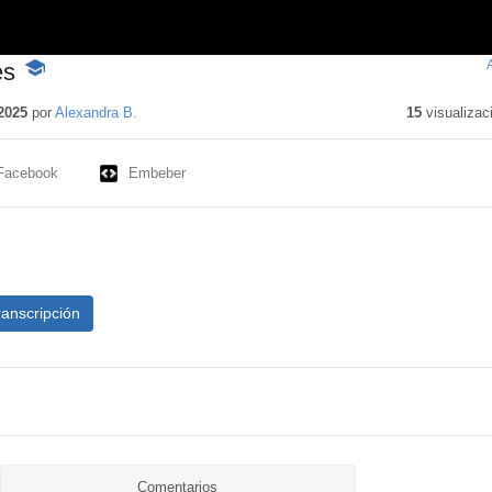
es
-
Contenido
educativo
2025
por
Alexandra B.
15
visualizac
Facebook
Embeber
ranscripción
Comentarios