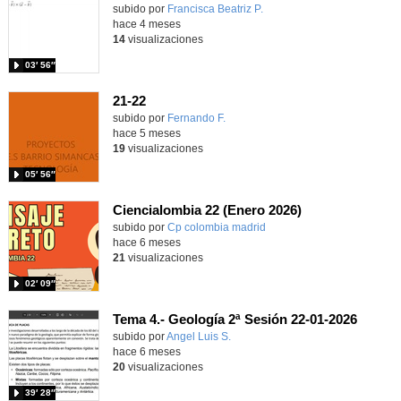
Contenido educativo.
subido por
Francisca Beatriz P.
-
hace 4 meses
14
visualizaciones
03′ 56″
21-22
Contenido educativo.
subido por
Fernando F.
-
hace 5 meses
19
visualizaciones
05′ 56″
Ciencialombia 22 (Enero 2026)
Contenido educativo.
subido por
Cp colombia madrid
-
hace 6 meses
21
visualizaciones
02′ 09″
Tema 4.- Geología 2ª Sesión 22-01-2026
Contenido educativo.
subido por
Angel Luis S.
-
hace 6 meses
20
visualizaciones
39′ 28″