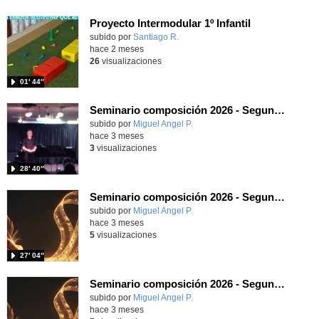
Proyecto Intermodular 1º Infantil
Contenido educativo.
subido por
Santiago R.
-
hace 2 meses
26
visualizaciones
01′ 44″
Seminario composición 2026 - Segundo concierto (parte 2)
Contenido educativo.
subido por
Miguel Angel P.
-
hace 3 meses
3
visualizaciones
28′ 40″
Seminario composición 2026 - Segundo concierto (parte 1)
Contenido educativo.
subido por
Miguel Angel P.
-
hace 3 meses
5
visualizaciones
27′ 04″
Seminario composición 2026 - Segundo concierto
Contenido educativo.
subido por
Miguel Angel P.
-
hace 3 meses