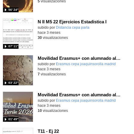
5
visualizaciones
56′ 24″
N II M5 22 Ejercicios Estadistica I
Contenido educativo.
subido por
Distancia cepa parla
-
hace 3 meses
30
visualizaciones
07′ 11″
Movilidad Erasmus+ con alumnado al Centre EPIDE de Burdeos
subido por
Erasmus cepa joaquinsorolla madrid
-
hace 3 meses
7
visualizaciones
03′ 22″
Movilidad Erasmus+ con alumnado al CPIA 1 Turín
subido por
Erasmus cepa joaquinsorolla madrid
-
hace 3 meses
10
visualizaciones
01′ 49″
T11 - Ej 22