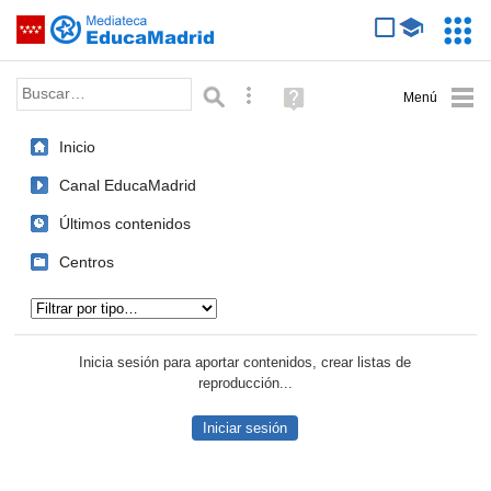
Mediateca de EducaMadrid
Saltar navegación
Servic
Educa
Palabra o frase:
Búsqueda avanzada
Ayuda
(en
ventana
Inicio
nueva)
Canal EducaMadrid
Últimos contenidos
Centros
Tipo de contenido:
Inicia sesión para aportar contenidos, crear listas de
reproducción...
Iniciar sesión