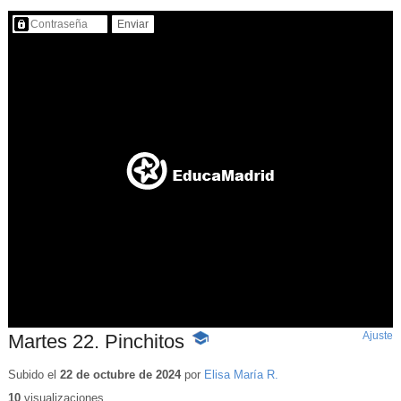
Contenido protegido…
Ajuste
d
Martes 22. Pinchitos
-
p
Contenido
educativo
Subido el
22 de octubre de 2024
por
Elisa María R.
10
visualizaciones