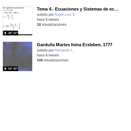
Tema 4.- Ecuaciones y Sistemas de ecuaciones 2ª Sesión 22-01-2026
Contenido educativo.
subido por
Angel Luis S.
-
hace 6 meses
18
visualizaciones
40′ 32″
Garduña Martes foina Erxleben, 1777
Contenido educativo.
subido por
Fernando L.
-
hace 8 meses
106
visualizaciones
00′ 40″