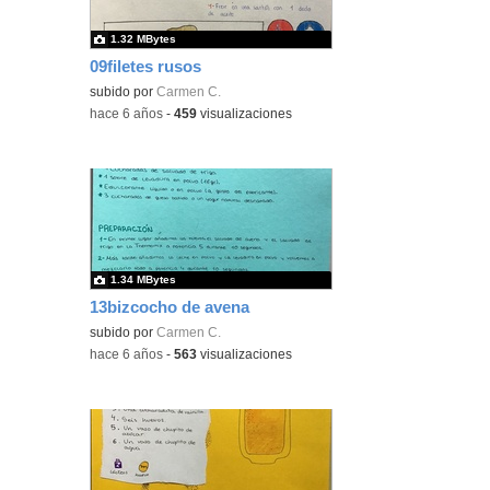
1.32 MBytes
09filetes rusos
subido por
Carmen C.
-
hace 6 años
-
459
visualizaciones
1.34 MBytes
13bizcocho de avena
subido por
Carmen C.
-
hace 6 años
-
563
visualizaciones