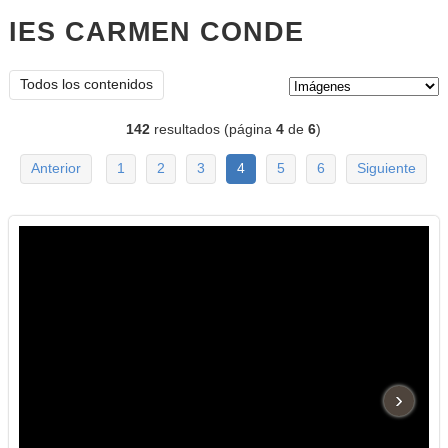
IES CARMEN CONDE
imágenes
Tipo de contenido:
Todos los contenidos
142
resultados (página
4
de
6
)
Anterior
1
2
3
4
5
6
Siguiente
›