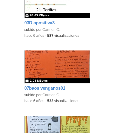
66.65 KBytes
03Diapositiva3
subido por
Carmen C.
-
hace 6 años
-
587
visualizaciones
1.08 MBytes
07baos venganos01
subido por
Carmen C.
-
hace 6 años
-
533
visualizaciones