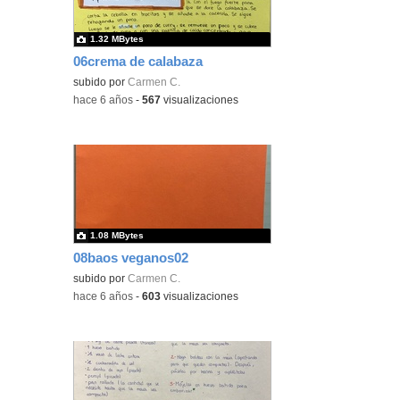
1.32 MBytes
06crema de calabaza
subido por
Carmen C.
-
hace 6 años
-
567
visualizaciones
1.08 MBytes
08baos veganos02
subido por
Carmen C.
-
hace 6 años
-
603
visualizaciones