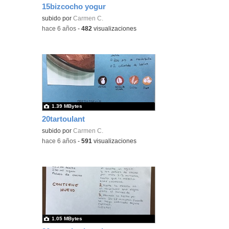
15bizcocho yogur
subido por
Carmen C.
-
hace 6 años
-
482
visualizaciones
1.39 MBytes
20tartoulant
subido por
Carmen C.
-
hace 6 años
-
591
visualizaciones
1.05 MBytes