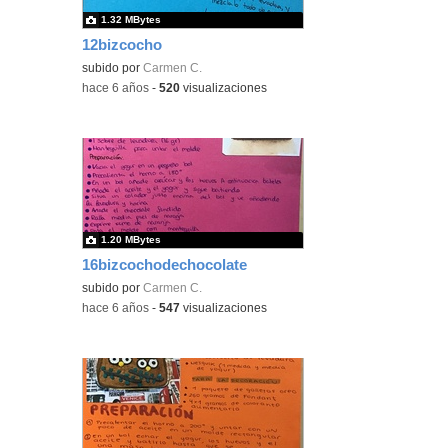
1.32 MBytes
12bizcocho
subido por
Carmen C.
-
hace 6 años
-
520
visualizaciones
1.20 MBytes
16bizcochodechocolate
subido por
Carmen C.
-
hace 6 años
-
547
visualizaciones