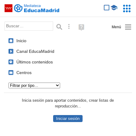
Mediateca de EducaMadrid
Saltar navegación
Servic
Educa
Palabra o frase:
Búsqueda avanzada
Ayuda
(en
ventana
Inicio
nueva)
Canal EducaMadrid
Últimos contenidos
Centros
Tipo de contenido:
Inicia sesión para aportar contenidos, crear listas de
reproducción...
Iniciar sesión