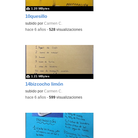
1.20 MBytes
10quesillo
subido por
Carmen C.
-
hace 6 años
-
528
visualizaciones
1.21 MBytes
14bizcocho limón
subido por
Carmen C.
-
hace 6 años
-
599
visualizaciones