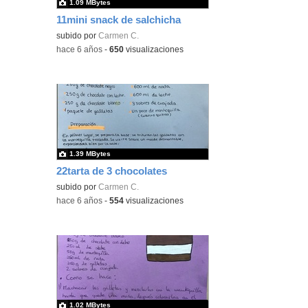
1.09 MBytes
11mini snack de salchicha
subido por
Carmen C.
-
hace 6 años
-
650
visualizaciones
1.39 MBytes
22tarta de 3 chocolates
subido por
Carmen C.
-
hace 6 años
-
554
visualizaciones
1.02 MBytes