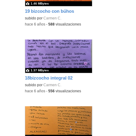
1.46 MBytes
19 bizcocho con búhos
subido por
Carmen C.
-
hace 6 años
-
588
visualizaciones
1.37 MBytes
18bizcocho integral 02
subido por
Carmen C.
-
hace 6 años
-
556
visualizaciones