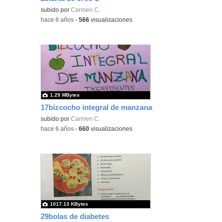
subido por
Carmen C.
-
hace 6 años
-
566
visualizaciones
1.29 MBytes
17bizcocho integral de manzana
subido por
Carmen C.
-
hace 6 años
-
660
visualizaciones
1017.13 KBytes
29bolas de diabetes