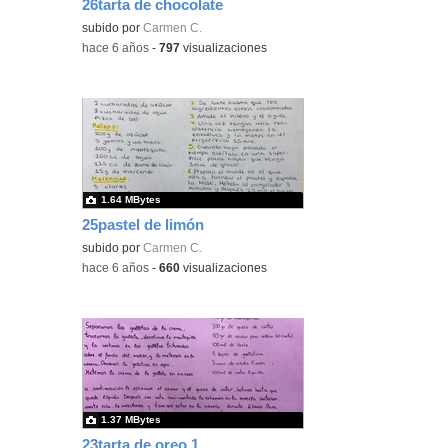
26tarta de chocolate
subido por
Carmen C.
-
hace 6 años
-
797
visualizaciones
1.64 MBytes
25pastel de limón
subido por
Carmen C.
-
hace 6 años
-
660
visualizaciones
1.37 MBytes
23tarta de oreo 1