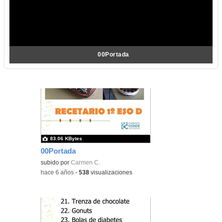
00Portada
83.06 KBytes
00Portada
subido por
Carmen C.
-
hace 6 años
-
538
visualizaciones