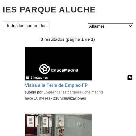
IES PARQUE ALUCHE
Álbumes
Tipo de contenido:
Todos los contenidos
3
resultados (página
1
de
1
)
2 imágenes
Visita a la Feria de Empleo FP
Contenido educativo.
subido por
Emprende ies parquealuche madrid
-
hace 10 meses
-
216
visualizaciones