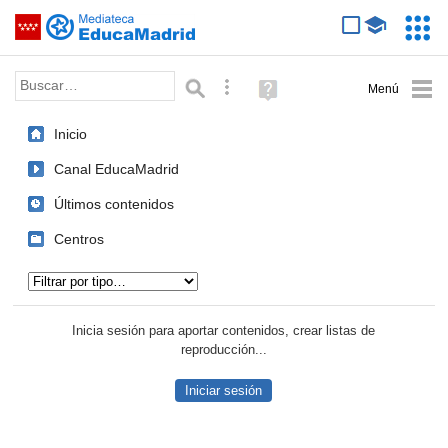
Mediateca de EducaMadrid
Saltar navegación
Servic
Educa
Palabra o frase:
Búsqueda avanzada
Ayuda
(en
ventana
Inicio
nueva)
Canal EducaMadrid
Últimos contenidos
Centros
Tipo de contenido:
Inicia sesión para aportar contenidos, crear listas de
reproducción...
Iniciar sesión