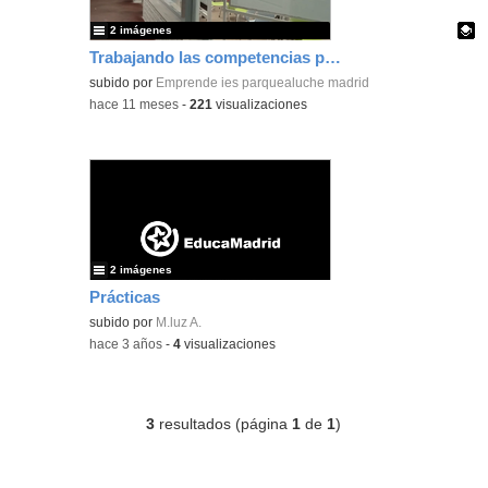
2 imágenes
Trabajando las competencias profesionales para la empleabilidad
Contenido educativo.
subido por
Emprende ies parquealuche madrid
-
hace 11 meses
-
221
visualizaciones
2 imágenes
Prácticas
subido por
M.luz A.
-
hace 3 años
-
4
visualizaciones
3
resultados (página
1
de
1
)