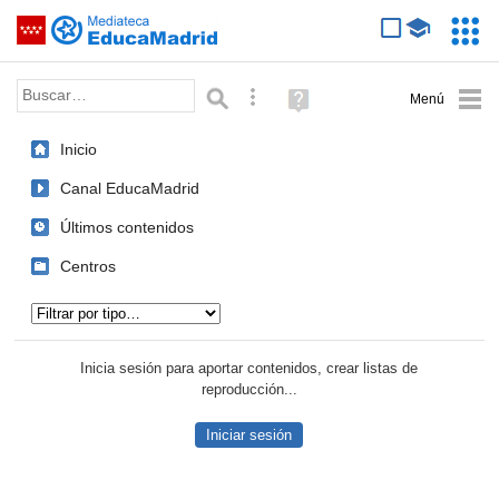
Mediateca de EducaMadrid
Saltar navegación
Servic
Educa
Palabra o frase:
Búsqueda avanzada
Ayuda
(en
ventana
Inicio
nueva)
Canal EducaMadrid
Últimos contenidos
Centros
Tipo de contenido:
Inicia sesión para aportar contenidos, crear listas de
reproducción...
Iniciar sesión