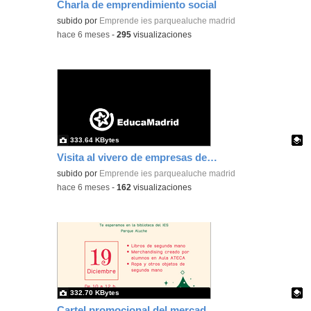
Charla de emprendimiento social
Contenido educativo.
subido por
Emprende ies parquealuche madrid
-
hace 6 meses
-
295
visualizaciones
333.64 KBytes
Visita al vivero de empresas de Carabanchel
Contenido educativo.
subido por
Emprende ies parquealuche madrid
-
hace 6 meses
-
162
visualizaciones
332.70 KBytes
Cartel promocional del mercadillo navideño del IES Parque Aluche