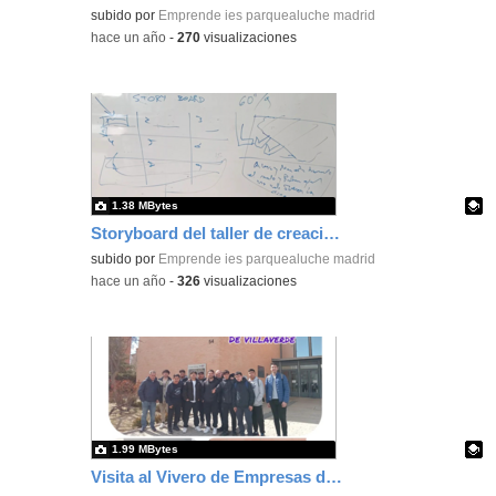
Contenido educativo.
subido por
Emprende ies parquealuche madrid
-
hace un año
-
270
visualizaciones
1.38 MBytes
Storyboard del taller de creación de vídeos promocionales en EIE
Contenido educativo.
subido por
Emprende ies parquealuche madrid
-
hace un año
-
326
visualizaciones
1.99 MBytes
Visita al Vivero de Empresas de Villaverde