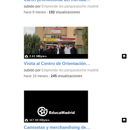
Contenido educativo.
subido por
Emprende ies parquealuche madrid
-
hace 8 meses
-
192
visualizaciones
2.61 MBytes
Visita al Centro de Orientación y Emprendimiento
Contenido educativo.
subido por
Emprende ies parquealuche madrid
-
hace 10 meses
-
245
visualizaciones
117.00 KBytes
Camisetas y merchandising de PLIX