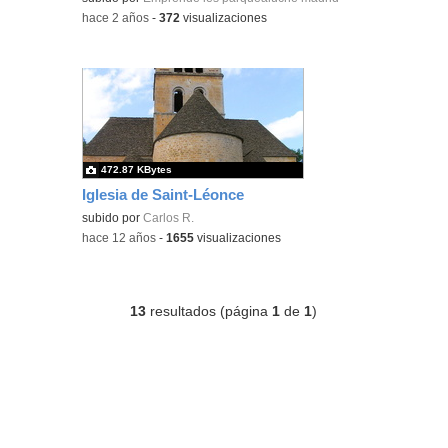
-
hace 2 años
-
372
visualizaciones
472.87 KBytes
Iglesia de Saint-Léonce
subido por
Carlos R.
-
hace 12 años
-
1655
visualizaciones
13
resultados (página
1
de
1
)