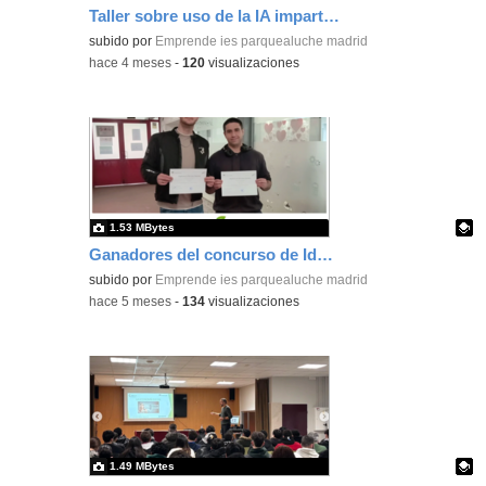
Taller sobre uso de la IA impartido por Fundación Junior Achievement
Contenido educativo.
subido por
Emprende ies parquealuche madrid
-
hace 4 meses
-
120
visualizaciones
1.53 MBytes
Ganadores del concurso de Ideas de negocio del IES Parque Aluche
Contenido educativo.
subido por
Emprende ies parquealuche madrid
-
hace 5 meses
-
134
visualizaciones
1.49 MBytes