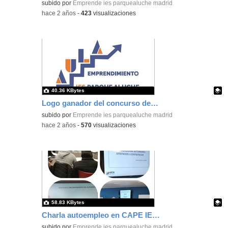
Contenido educativo.
subido por
Emprende ies parquealuche madrid
-
hace 2 años
-
423
visualizaciones
40.36 KBytes
Logo ganador del concurso de logos del APE I.E.S. Parque Aluche de Madrid
Contenido educativo.
subido por
Emprende ies parquealuche madrid
-
hace 2 años
-
570
visualizaciones
58.83 KBytes
Charla autoempleo en CAPE IES Parque Aluche
Contenido educativo.
subido por
Emprende ies parquealuche madrid