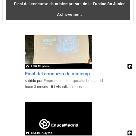
Final del concurso de miniempresas de la Fundación Junior
Achievement
1.96 MBytes
Final del concurso de miniempresas de la Fundación Junior Achievement
Contenido educativo.
subido por
Emprende ies parquealuche madrid
-
hace 3 meses
-
91
visualizaciones
183.91 KBytes