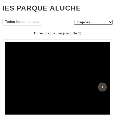
IES PARQUE ALUCHE
imágenes
Tipo de contenido:
Todos los contenidos
13
resultados (página
1
de
1
)
›