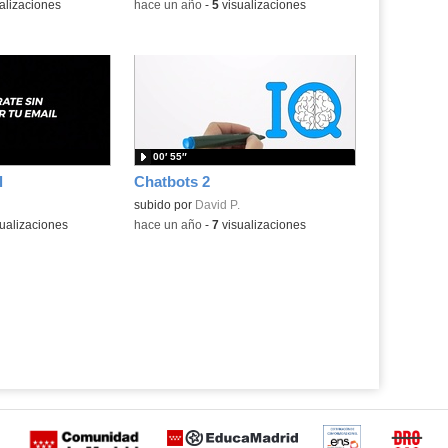
alizaciones
-
hace un año
-
5
visualizaciones
00′ 55″
l
Chatbots 2
subido por
David P.
ualizaciones
-
hace un año
-
7
visualizaciones