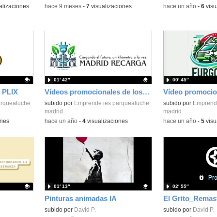
alizaciones
-
hace 9 meses
-
7
visualizaciones
-
hace un año
-
6
visu
01′ 42″
00′ 45″
 PLIX
Vídeos promocionales de los planes de empresa de SEA 2
arquealuche
Contenido educativo.
subido por
Emprende ies parquealuche
Contenido educativo
subido por
Emprende
madrid
madrid
ones
-
hace un año
-
4
visualizaciones
-
hace un año
-
5
visu
01′ 13″
02′ 55″
Pinturas animadas IA
El Grito_Remas
Contenido educativo.
subido por
David P.
subido por
David P.