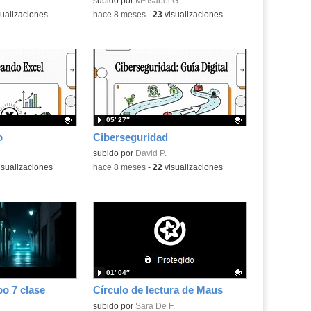
.
subido por
Mª Isabel G.
ualizaciones
-
hace 8 meses
-
23
visualizaciones
05′ 27″
o
Ciberseguridad
.
Contenido educativo.
subido por
David P.
isualizaciones
-
hace 8 meses
-
22
visualizaciones
01′ 04″
o 7 clase
Círculo de lectura de Maus
Contenido educativo.
subido por
Sara De F.