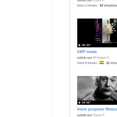
Contenido educativo.
subido por
David P.
-
hace 3 meses
-
10
visualiza
06′ 33″
ABP moda
subido por
Mª Isabel G.
-
hace 8 meses
-
Idioma:
-
11
visu
00′ 06″
Inicio proyecto fílmic
subido por
David P.