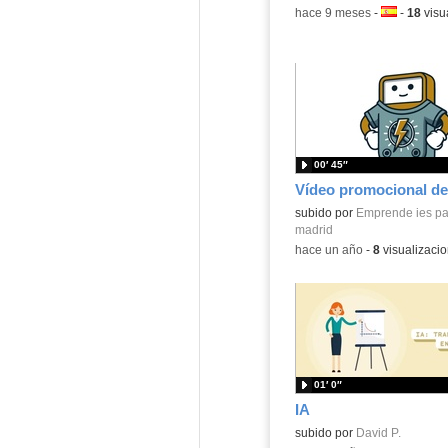
-
hace 9 meses
-
Idioma:
-
18
visu
00′ 45″
Vídeo promocional de
Contenido educativo.
subido por
Emprende ies p
madrid
-
hace un año
-
8
visualizaci
01′ 0″
IA
Contenido educativo.
subido por
David P.