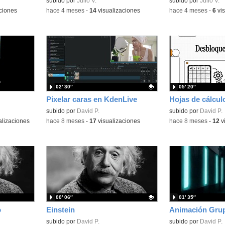
Contenido educativo.
subido por
Julio V.
Contenido educativo
subido por
Julio V.
ciones
-
hace 4 meses
-
14
visualizaciones
-
hace 4 meses
-
6
vis
02′ 30″
05′ 20″
Pixelar caras en KdenLive
Hojas de cálcul
Contenido educativo.
subido por
David P.
Contenido educativo
subido por
David P.
alizaciones
-
hace 8 meses
-
17
visualizaciones
-
hace 8 meses
-
12
v
00′ 06″
01′ 35″
o
Einstein
Animación Grup
Contenido educativo.
subido por
David P.
subido por
David P.