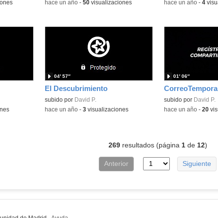
iones
-
hace un año
-
50
visualizaciones
-
hace un año
-
4
visu
04′ 57″
01′ 06″
El Descubrimiento
CorreoTempora
subido por
David P.
subido por
David P.
ones
-
hace un año
-
3
visualizaciones
-
hace un año
-
20
vis
269
resultados (página
1
de
12
)
Anterior
Siguiente