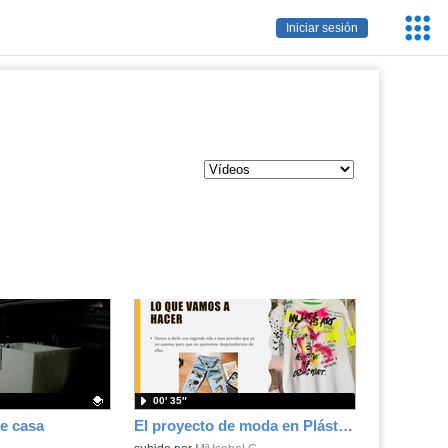
Servic
Iniciar sesión
Educa
00′ 35″
e casa
El proyecto de moda en Plástica