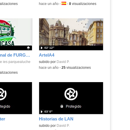
alizaciones
-
hace un año
-
Idioma:
-
8
visualizaciones
02′ 12″
Vídeo promocional de FURGOCASA
ArteIA4
.
 ies parquealuche
subido por
David P.
-
hace un año
-
25
visualizaciones
alizaciones
03′ 0″
ter
Historias de LAN
subido por
David P.