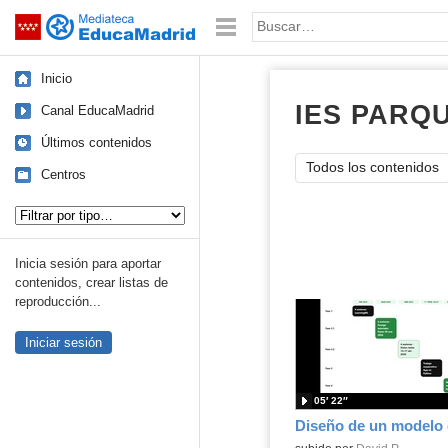
Mediateca de EducaMadrid
Saltar navegación
Palabra o frase:
Inicio
IES PARQ
Canal EducaMadrid
Últimos contenidos
Todos los contenidos
Centros
Tipo de contenido:
Inicia sesión para aportar
contenidos, crear listas de
reproducción...
Iniciar sesión
05′ 22″