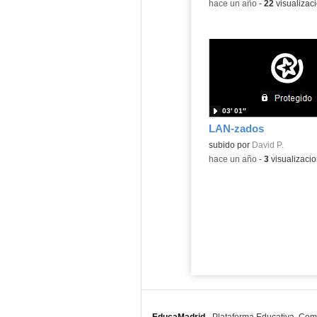
-
hace un año
-
22
visualizac
03′ 01″
LAN-zados
subido por
David P.
-
hace un año
-
3
visualizaci