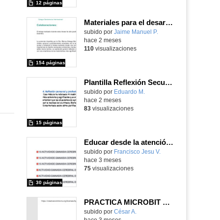
12 páginas
Materiales para el desarrollo de los Sentidos Matemáticos
Contenido educativo.
subido por
Jaime Manuel P.
-
hace 2 meses
110
visualizaciones
154 páginas
Plantilla Reflexión Secundaria
Contenido educativo.
subido por
Eduardo M.
-
hace 2 meses
83
visualizaciones
15 páginas
Educar desde la atención: bienestar docente y mejora de la atención del alumnado
Contenido educativo.
subido por
Francisco Jesu V.
-
hace 3 meses
75
visualizaciones
30 páginas
PRACTICA MICROBIT SENSOR DE RUIDO CON SERVOMOTOR
Contenido educativo.
subido por
César A.
-
hace 3 meses