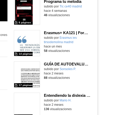
Programa tu melodía
subido por
Tic ce40 madrid
-
hace 4 semanas
46
visualizaciones
6 páginas
Erasmus+ KA121 | Formación del profesorado | ChatGPT and Basic AI Tools | Split 2024
iones
Contenido educativo.
subido por
Erasmus ies
tirsodemolina madrid
-
hace un mes
58
visualizaciones
14 páginas
GUÍA DE AUTOEVALUACIÓN Rol del personal educador como acompañantes del juego
Contenido educativo.
subido por
Sonsoles P.
-
hace 2 meses
88
visualizaciones
17 páginas
Entendiendo la dislexia · Manual para padres y madres (V.2.0)
Contenido educativo.
subido por
Mario H.
-
hace 2 meses
136
visualizaciones