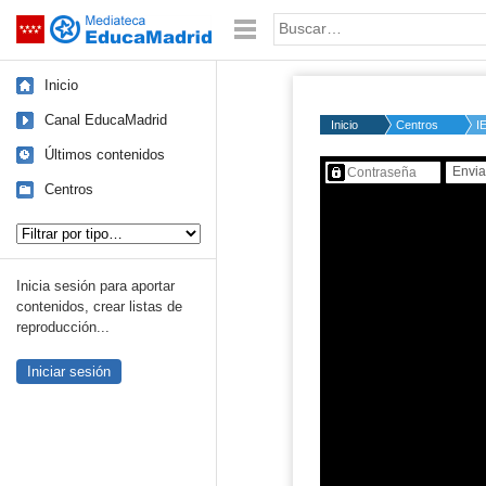
Mediateca de EducaMadrid
Saltar navegación
Palabra o frase:
Inicio
Canal EducaMadrid
Inicio
Centros
I
Últimos contenidos
Contenido protegido…
Centros
Tipo de contenido:
Inicia sesión para aportar
contenidos, crear listas de
reproducción...
Iniciar sesión