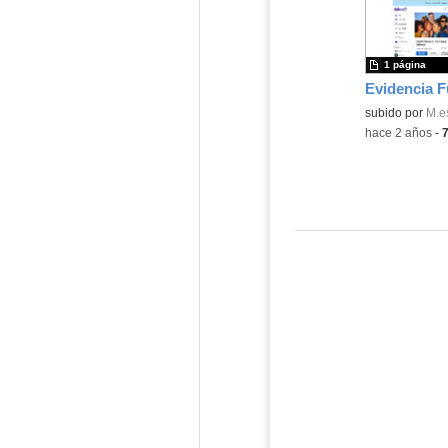
1 página
Contenido educ
subido por
M.e
-
hace 2 años
-