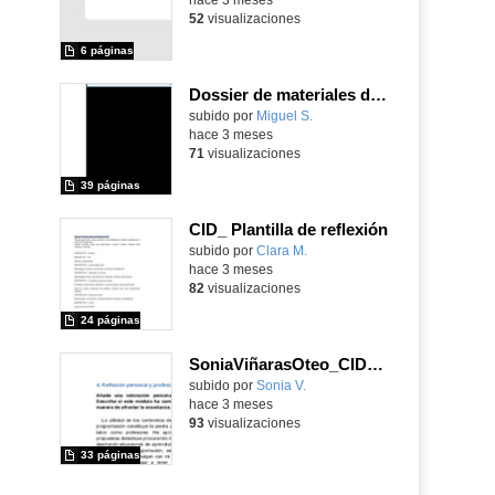
52
visualizaciones
6 páginas
Dossier de materiales del seminario "Integrando la IA en la labor docente"
Contenido educativo.
subido por
Miguel S.
-
hace 3 meses
71
visualizaciones
39 páginas
CID_ Plantilla de reflexión
subido por
Clara M.
-
hace 3 meses
82
visualizaciones
24 páginas
SoniaViñarasOteo_CID_Grupo 11_Plantilla de reflexion
subido por
Sonia V.
-
hace 3 meses
93
visualizaciones
33 páginas