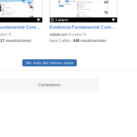
1 página
Evidencia Fundamental Contenido: Kahoot Fopp Tema 3-Tu y los demás
Evidencia Fundamental Contenido: Presentación FOPP TEMA 3- TU Y LOS DEMAS
ativo.
sther R.
Contenido educativo.
subido por
M.esther R.
727
visualizaciones
-
hace 2 años
-
448
visualizaciones
Ver más del mismo autor
Comentarios