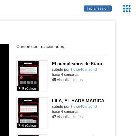
Servic
Iniciar sesión
Educa
Contenidos relacionados:
El cumpleaños de Kiara
subido por
Tic ce40 madrid
-
hace 4 semanas
45
visualizaciones
5 páginas
LILA, EL HADA MÁGICA.
subido por
Tic ce40 madrid
-
hace 4 semanas
47
visualizaciones
6 páginas