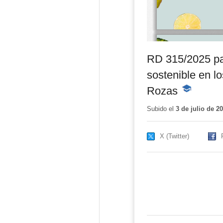
RD 315/2025 par
sostenible en 
Rozas
-
Contenido
educativo
Subido el
3 de julio de 2
X (Twitter)