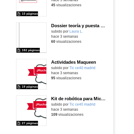
45
visualizaciones
15 páginas
Dossier teoría y puesta en práctica Äprendizaje Basado en Juegos en Educación Infantil y Primaria
Contenido educativo.
subido por
Laura L.
-
hace 3 semanas
60
visualizaciones
182 páginas
Actividades Maqueen
Contenido educativo.
subido por
Tic ce40 madrid
-
hace 3 semanas
95
visualizaciones
19 páginas
Kit de robótica para Micro:Bit
Contenido educativo.
subido por
Tic ce40 madrid
-
hace 3 semanas
109
visualizaciones
27 páginas