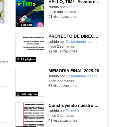
HELLO, TIM! - Aventureros digitales
Contenido educativo.
subido por
Maria P.
-
hace una semana
41
visualizaciones
1 página
PROYECTO DE DIRECCIÓN
Contenido educativo.
subido por
Cp unamuno madrid
-
hace 2 semanas
72
visualizaciones
34 páginas
iones
MEMORIA FINAL 2025-26
Contenido educativo.
subido por
Cp unamuno madrid
-
hace 2 semanas
63
visualizaciones
253 páginas
Construyendo nuestro parque de atracciones
subido por
Tic ce40 madrid
-
hace 3 semanas
49
visualizaciones