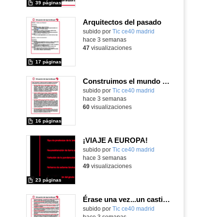
39 páginas
Arquitectos del pasado
subido por
Tic ce40 madrid
-
hace 3 semanas
47
visualizaciones
17 páginas
Construimos el mundo con LEGO
subido por
Tic ce40 madrid
-
hace 3 semanas
60
visualizaciones
16 páginas
¡VIAJE A EUROPA!
subido por
Tic ce40 madrid
-
hace 3 semanas
49
visualizaciones
23 páginas
Érase una vez...un castillo medieval
subido por
Tic ce40 madrid
-
hace 3 semanas