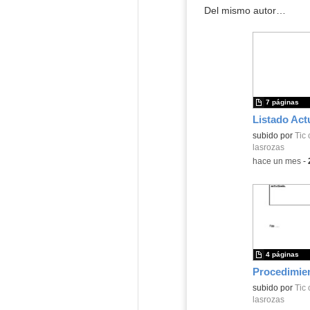
Del mismo autor…
7 páginas
Contenido educ
subido por
Tic 
lasrozas
-
hace un mes
-
4 páginas
Contenido educ
subido por
Tic 
lasrozas