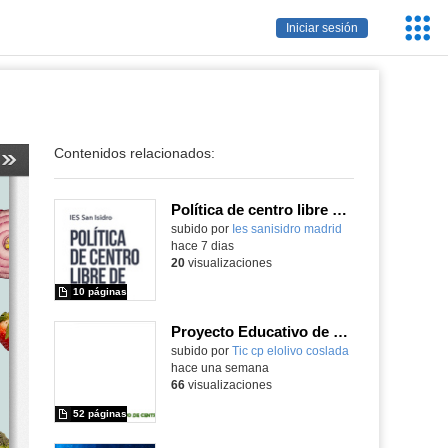
Servic
Iniciar sesión
Educa
Contenidos relacionados:
Política de centro libre de móviles
subido por
Ies sanisidro madrid
-
hace 7 dias
20
visualizaciones
10 páginas
Proyecto Educativo de Centro actualizado 2026
subido por
Tic cp elolivo coslada
-
hace una semana
66
visualizaciones
52 páginas