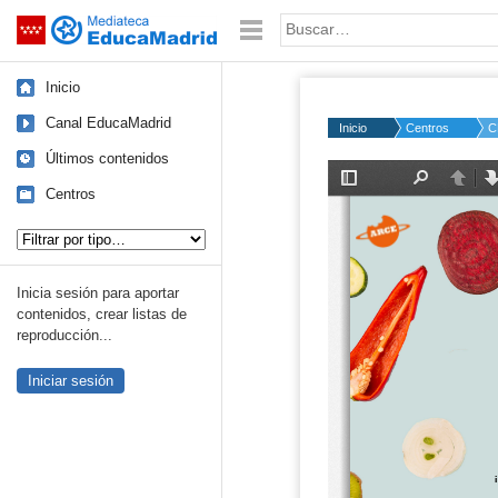
Mediateca de EducaMadrid
Saltar navegación
Palabra o frase:
Inicio
Canal EducaMadrid
Inicio
Centros
C
Últimos contenidos
Centros
Tipo de contenido:
Inicia sesión para aportar
contenidos, crear listas de
reproducción...
Iniciar sesión