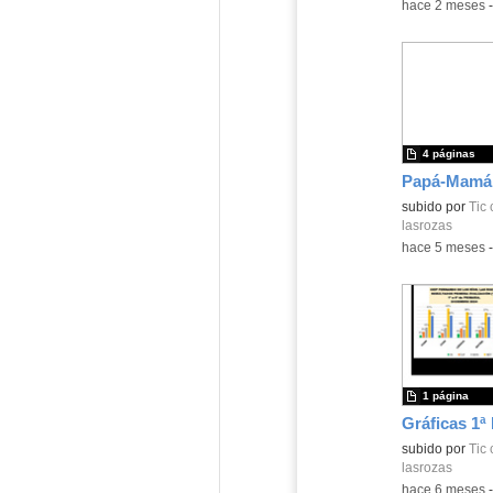
-
hace 2 meses
4 páginas
Contenido educ
subido por
Tic 
lasrozas
-
hace 5 meses
1 página
Contenido educ
subido por
Tic 
lasrozas
-
hace 6 meses