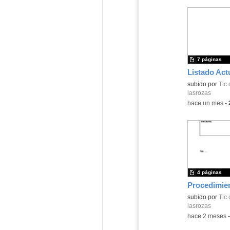
7 páginas
Contenido educ
subido por
Tic 
lasrozas
-
hace un mes
-
4 páginas
Contenido educ
subido por
Tic 
lasrozas
-
hace 2 meses