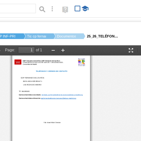
Búsqueda avanzada
Ayuda
(en
ventana
nueva)
P INF-PRI FERNANDO ...
Tic cp fernandodelo...
Documentos
25_26_TELÉFONO Y COR...