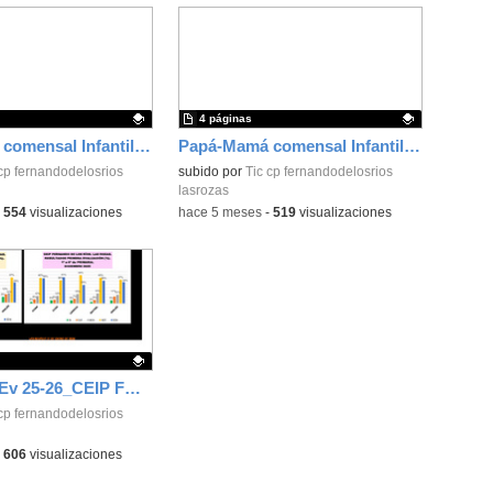
4 páginas
Papá-Mamá comensal Infantil 25-26_CEIP FDLR_Las Rozas
Papá-Mamá comensal Infantil 25-26_CEIP FDLR_Las Rozas
ativo.
cp fernandodelosrios
Contenido educativo.
subido por
Tic cp fernandodelosrios
lasrozas
-
554
visualizaciones
-
hace 5 meses
-
519
visualizaciones
Gráficas 1ª Ev 25-26_CEIP FDLR_Las Rozas
ativo.
cp fernandodelosrios
-
606
visualizaciones