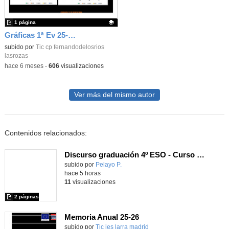
1 página
Gráficas 1ª Ev 25-26_CEIP FDLR_Las Rozas
Contenido educativo.
subido por
Tic cp fernandodelosrios
lasrozas
-
hace 6 meses
-
606
visualizaciones
Ver más del mismo autor
Contenidos relacionados:
Discurso graduación 4º ESO - Curso 25/26
subido por
Pelayo P.
-
hace 5 horas
11
visualizaciones
2 páginas
Memoria Anual 25-26
subido por
Tic ies larra madrid
-