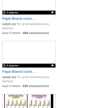
4 páginas
Papá-Mamá comensal Infantil 25-26_CEIP FDLR_Las Rozas
Contenido educativo.
subido por
Tic cp fernandodelosrios
lasrozas
-
hace 5 meses
-
554
visualizaciones
4 páginas
Papá-Mamá comensal Infantil 25-26_CEIP FDLR_Las Rozas
Contenido educativo.
subido por
Tic cp fernandodelosrios
lasrozas
-
hace 5 meses
-
519
visualizaciones