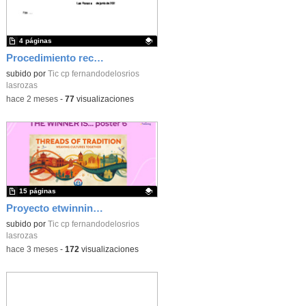
4 páginas
Procedimiento reclamación calificaciones finales_CEIP FDLR_Las Rozas
Contenido educativo.
subido por
Tic cp fernandodelosrios
lasrozas
-
hace 2 meses
-
77
visualizaciones
15 páginas
Proyecto etwinning_Poster_CEIP FDLR_Las Rozas
Contenido educativo.
subido por
Tic cp fernandodelosrios
lasrozas
-
hace 3 meses
-
172
visualizaciones