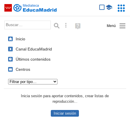
Mediateca de EducaMadrid
Saltar navegación
Servic
Educa
Palabra o frase:
Búsqueda avanzada
Ayuda
(en
ventana
Inicio
nueva)
Canal EducaMadrid
Últimos contenidos
Centros
Tipo de contenido:
Inicia sesión para aportar contenidos, crear listas de
reproducción...
Iniciar sesión