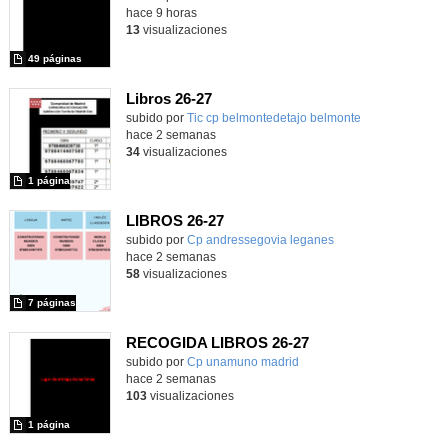
hace 9 horas
13
visualizaciones
49 páginas
Libros 26-27
Contenido educativo.
subido por
Tic cp belmontedetajo belmonte
-
hace 2 semanas
34
visualizaciones
1 página
LIBROS 26-27
Contenido educativo.
subido por
Cp andressegovia leganes
-
hace 2 semanas
58
visualizaciones
7 páginas
RECOGIDA LIBROS 26-27
Contenido educativo.
subido por
Cp unamuno madrid
-
hace 2 semanas
103
visualizaciones
1 página