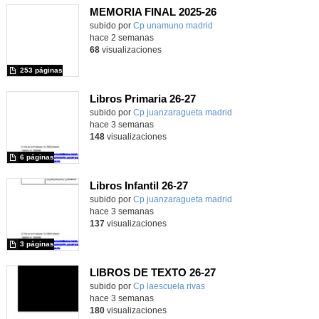
MEMORIA FINAL 2025-26
Contenido educativo.
subido por
Cp unamuno madrid
-
hace 2 semanas
68
visualizaciones
253 páginas
Libros Primaria 26-27
subido por
Cp juanzaragueta madrid
-
hace 3 semanas
148
visualizaciones
6 páginas
Libros Infantil 26-27
subido por
Cp juanzaragueta madrid
-
hace 3 semanas
137
visualizaciones
3 páginas
LIBROS DE TEXTO 26-27
subido por
Cp laescuela rivas
-
hace 3 semanas
180
visualizaciones