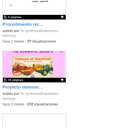
4 páginas
Procedimiento reclamación calificaciones finales_CEIP FDLR_Las Rozas
Contenido educativo.
subido por
Tic cp fernandodelosrios
lasrozas
-
hace 2 meses
-
77
visualizaciones
15 páginas
Proyecto etwinning_Poster_CEIP FDLR_Las Rozas
Contenido educativo.
subido por
Tic cp fernandodelosrios
lasrozas
-
hace 3 meses
-
172
visualizaciones