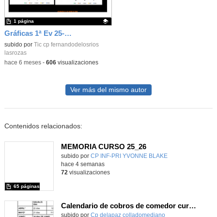
1 página
Gráficas 1ª Ev 25-26_CEIP FDLR_Las Rozas
Contenido educativo.
subido por
Tic cp fernandodelosrios
lasrozas
-
hace 6 meses
-
606
visualizaciones
Ver más del mismo autor
Contenidos relacionados:
MEMORIA CURSO 25_26
subido por
CP INF-PRI YVONNE BLAKE
-
hace 4 semanas
72
visualizaciones
65 páginas
Calendario de cobros de comedor curso 2026/27
Contenido educativo.
subido por
Cp delapaz colladomediano
-