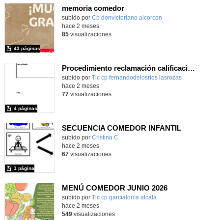
memoria comedor
subido por
Cp donvictoriano alcorcon
-
hace 2 meses
85
visualizaciones
43 páginas
Procedimiento reclamación calificaciones finales_CEIP FDLR_Las Rozas
Contenido educativo.
subido por
Tic cp fernandodelosrios lasrozas
-
hace 2 meses
77
visualizaciones
4 páginas
SECUENCIA COMEDOR INFANTIL
subido por
Cristina C.
-
hace 2 meses
67
visualizaciones
1 página
MENÚ COMEDOR JUNIO 2026
subido por
Tic cp garcialorca alcala
-
hace 2 meses
549
visualizaciones