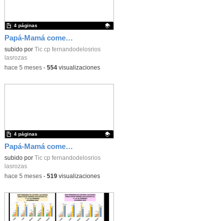
4 páginas
Papá-Mamá comensal Infantil 25-26_CEIP FDLR_Las Rozas
Contenido educativo.
subido por
Tic cp fernandodelosrios
lasrozas
-
hace 5 meses
-
554
visualizaciones
4 páginas
Papá-Mamá comensal Infantil 25-26_CEIP FDLR_Las Rozas
Contenido educativo.
subido por
Tic cp fernandodelosrios
lasrozas
-
hace 5 meses
-
519
visualizaciones