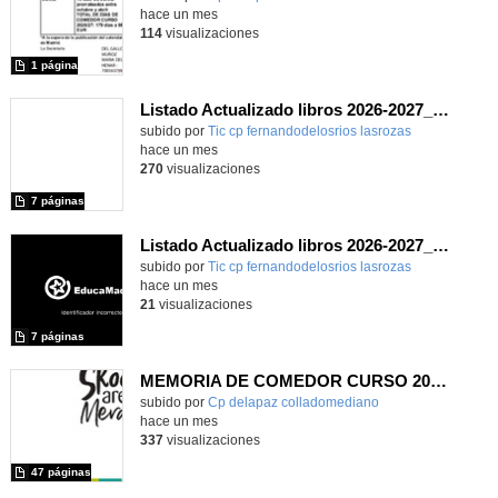
hace un mes
114
visualizaciones
1 página
Listado Actualizado libros 2026-2027_CEIP FDLR_Las Rozas
Contenido educativo.
subido por
Tic cp fernandodelosrios lasrozas
-
hace un mes
270
visualizaciones
7 páginas
Listado Actualizado libros 2026-2027_CEIP FDLR_Las Rozas
Contenido educativo.
subido por
Tic cp fernandodelosrios lasrozas
-
hace un mes
21
visualizaciones
7 páginas
MEMORIA DE COMEDOR CURSO 2025/26
Contenido educativo.
subido por
Cp delapaz colladomediano
-
hace un mes
337
visualizaciones
47 páginas