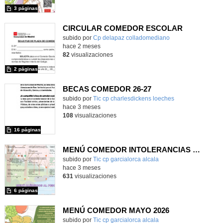
3 páginas
CIRCULAR COMEDOR ESCOLAR
Contenido educativo.
subido por
Cp delapaz colladomediano
-
hace 2 meses
82
visualizaciones
2 páginas
BECAS COMEDOR 26-27
subido por
Tic cp charlesdickens loeches
-
hace 3 meses
108
visualizaciones
16 páginas
MENÚ COMEDOR INTOLERANCIAS MAYO 2026
subido por
Tic cp garcialorca alcala
-
hace 3 meses
631
visualizaciones
6 páginas
MENÚ COMEDOR MAYO 2026
subido por
Tic cp garcialorca alcala
-