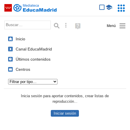
Mediateca de EducaMadrid
Saltar navegación
Servic
Educa
Palabra o frase:
Búsqueda avanzada
Ayuda
(en
ventana
Inicio
nueva)
Canal EducaMadrid
Últimos contenidos
Centros
Tipo de contenido:
Inicia sesión para aportar contenidos, crear listas de
reproducción...
Iniciar sesión