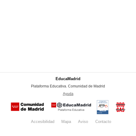
EducaMadrid
-
Plataforma Educativa. Comunidad de Madrid
-
Ayuda
(en ventana nueva)
Certificación
Buzón
de
anónim
conformidad
del Pla
con el
Regiona
Esquema
contra l
Nacional de
Accesibilidad
Mapa
web
Aviso
legal
Contacto
Drogas 
Seguridad
la
(categoría
Comunid
MEDIA). El
de Madr
documento