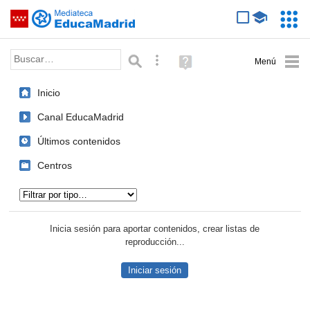
Mediateca de EducaMadrid
Saltar navegación
Servic
Educa
Palabra o frase:
Búsqueda avanzada
Ayuda
(en
ventana
Inicio
nueva)
Canal EducaMadrid
Últimos contenidos
Centros
Tipo de contenido:
Inicia sesión para aportar contenidos, crear listas de
reproducción...
Iniciar sesión