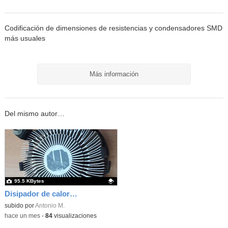
Codificación de dimensiones de resistencias y condensadores SMD
más usuales
Más información
Del mismo autor…
95.5 KBytes
Disipador de calor para microprocesador i3, i5 e i7
Contenido educativo.
subido por
Antonio M.
-
hace un mes
-
84
visualizaciones