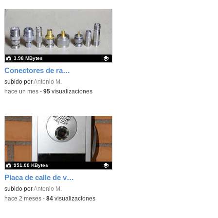
3.98 MBytes
Conectores de radiofrecuencia para telecomunicaciones
Contenido educativo.
subido por
Antonio M.
-
hace un mes
-
95
visualizaciones
951.00 KBytes
Placa de calle de videoportero comunitario
Contenido educativo.
subido por
Antonio M.
-
hace 2 meses
-
84
visualizaciones