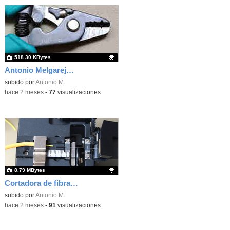
518.30 KBytes
Antonio Melgarejo Peña
Contenido educativo.
subido por
Antonio M.
-
hace 2 meses
-
77
visualizaciones
8.79 MBytes
Cortadora de fibra óptica
Contenido educativo.
subido por
Antonio M.
-
hace 2 meses
-
91
visualizaciones