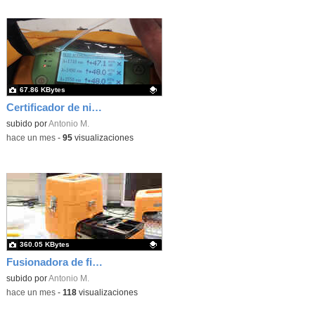
67.86 KBytes
Certificador de niveles de señal de fibra óptica
Contenido educativo.
subido por
Antonio M.
-
hace un mes
-
95
visualizaciones
360.05 KBytes
Fusionadora de fibra óptica
Contenido educativo.
subido por
Antonio M.
-
hace un mes
-
118
visualizaciones