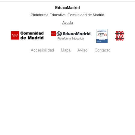
EducaMadrid
-
Plataforma Educativa. Comunidad de Madrid
-
Ayuda
(en ventana nueva)
Certificación
Buzón
de
anónim
conformidad
del Pla
con el
Regiona
Esquema
contra l
Nacional de
Accesibilidad
Mapa
web
Aviso
legal
Contacto
Drogas 
Seguridad
la
(categoría
Comunid
MEDIA). El
de Madr
documento
se abrirá en
ventana
nueva.