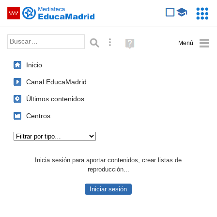
Mediateca de EducaMadrid
Saltar navegación
Servic
Educa
Palabra o frase:
Búsqueda avanzada
Ayuda
(en
ventana
Inicio
nueva)
Canal EducaMadrid
Últimos contenidos
Centros
Tipo de contenido:
Inicia sesión para aportar contenidos, crear listas de
reproducción...
Iniciar sesión