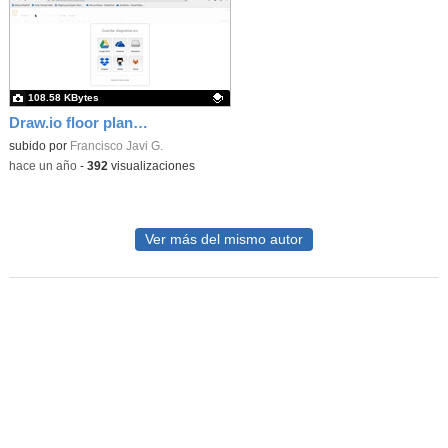
108.58 KBytes
Draw.io floor plant diagram
Contenido educativo.
subido por
Francisco Javi G.
-
hace un año
-
392
visualizaciones
Ver más del mismo autor