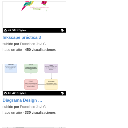
47.58 KBytes
Inkscape práctica 3
Contenido educativo.
subido por
Francisco Javi G.
-
hace un año
-
450
visualizaciones
60.42 KBytes
Diagrama Design Thinking
Contenido educativo.
subido por
Francisco Javi G.
-
hace un año
-
330
visualizaciones