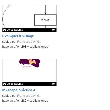
20.61 KBytes
ExampleFluxDiagram
Contenido educativo.
subido por
Francisco Javi G.
-
hace un año
-
208
visualizaciones
38.20 KBytes
Inkscape práctica 4
Contenido educativo.
subido por
Francisco Javi G.
-
hace un año
-
280
visualizaciones