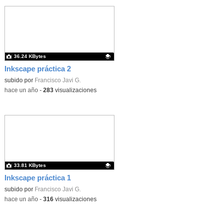
36.24 KBytes
Inkscape práctica 2
Contenido educativo.
subido por
Francisco Javi G.
-
hace un año
-
283
visualizaciones
33.81 KBytes
Inkscape práctica 1
Contenido educativo.
subido por
Francisco Javi G.
-
hace un año
-
316
visualizaciones