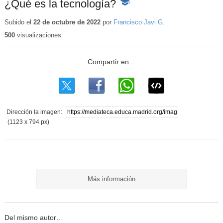
¿Qué es la tecnología?
-
Contenido
educativo
Subido el
22 de octubre de 2022
por
Francisco Javi G.
500
visualizaciones
Dirección la imagen:
(1123 x 794 px)
Más información
Del mismo autor…