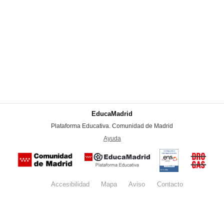
EducaMadrid
-
Plataforma Educativa. Comunidad de Madrid
-
Ayuda
(en ventana nueva)
Certificación
Buzón
de
anónim
conformidad
del Pla
con el
Regiona
Esquema
contra l
Nacional de
Accesibilidad
Mapa
web
Aviso
legal
Contacto
Drogas 
Seguridad
la
(categoría
Comunid
MEDIA). El
de Madr
documento
se abrirá en
ventana
nueva.