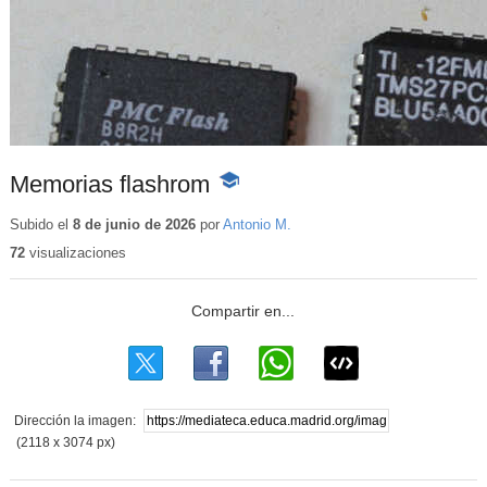
Memorias flashrom
-
Contenido
educativo
Subido el
8 de junio de 2026
por
Antonio M.
72
visualizaciones
Dirección la imagen:
(2118 x 3074 px)