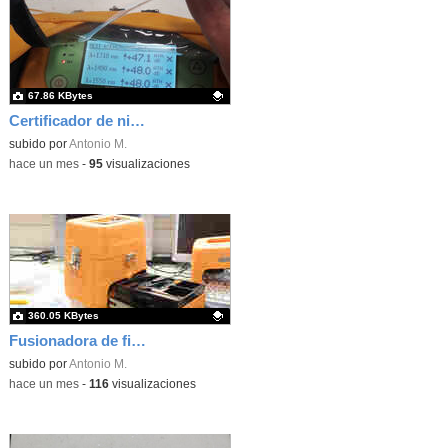
67.86 KBytes
Certificador de niveles de señal de fibra óptica
Contenido educativo.
subido por
Antonio M.
-
hace un mes
-
95
visualizaciones
360.05 KBytes
Fusionadora de fibra óptica
Contenido educativo.
subido por
Antonio M.
-
hace un mes
-
116
visualizaciones