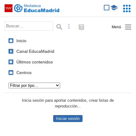
Mediateca de EducaMadrid
Saltar navegación
Servic
Educa
Palabra o frase:
Búsqueda avanzada
Ayuda
(en
ventana
Inicio
nueva)
Canal EducaMadrid
Últimos contenidos
Centros
Tipo de contenido:
Inicia sesión para aportar contenidos, crear listas de
reproducción...
Iniciar sesión