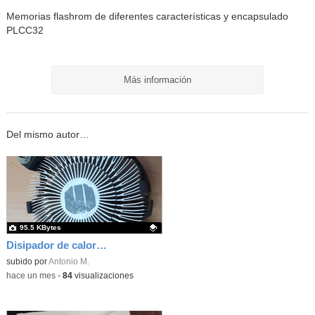
Memorias flashrom de diferentes características y encapsulado
PLCC32
Más información
Del mismo autor…
95.5 KBytes
Disipador de calor para microprocesador i3, i5 e i7
Contenido educativo.
subido por
Antonio M.
-
hace un mes
-
84
visualizaciones