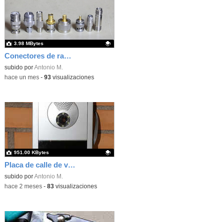
3.98 MBytes
Conectores de radiofrecuencia para telecomunicaciones
Contenido educativo.
subido por
Antonio M.
-
hace un mes
-
93
visualizaciones
951.00 KBytes
Placa de calle de videoportero comunitario
Contenido educativo.
subido por
Antonio M.
-
hace 2 meses
-
83
visualizaciones