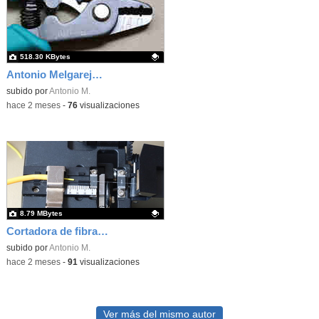
518.30 KBytes
Antonio Melgarejo Peña
Contenido educativo.
subido por
Antonio M.
-
hace 2 meses
-
76
visualizaciones
8.79 MBytes
Cortadora de fibra óptica
Contenido educativo.
subido por
Antonio M.
-
hace 2 meses
-
91
visualizaciones
Ver más del mismo autor