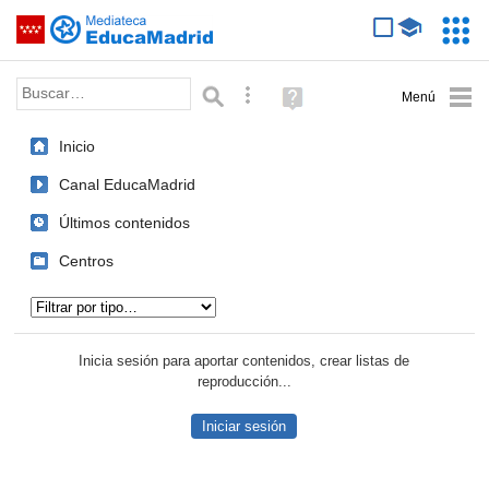
Mediateca de EducaMadrid
Saltar navegación
Servic
Educa
Palabra o frase:
Búsqueda avanzada
Ayuda
(en
ventana
Inicio
nueva)
Canal EducaMadrid
Últimos contenidos
Centros
Tipo de contenido:
Inicia sesión para aportar contenidos, crear listas de
reproducción...
Iniciar sesión