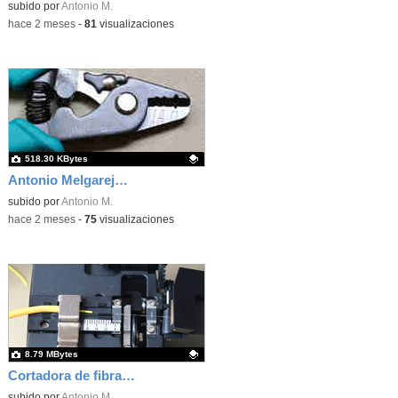
Contenido educativo.
subido por
Antonio M.
-
hace 2 meses
-
81
visualizaciones
518.30 KBytes
Antonio Melgarejo Peña
Contenido educativo.
subido por
Antonio M.
-
hace 2 meses
-
75
visualizaciones
8.79 MBytes
Cortadora de fibra óptica
Contenido educativo.
subido por
Antonio M.