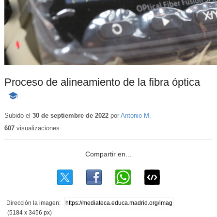
Proceso de alineamiento de la fibra óptica
-
Contenido
educativo
Subido el
30 de septiembre de 2022
por
Antonio M.
607
visualizaciones
Dirección la imagen:
(5184 x 3456 px)