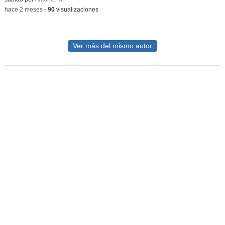
-
hace 2 meses
-
90
visualizaciones
Ver más del mismo autor