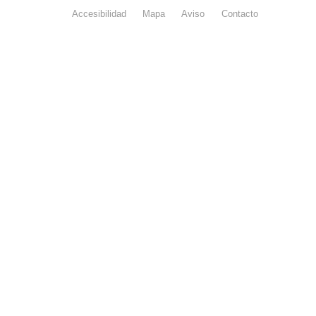
Esquema
contra l
Nacional de
Accesibilidad
Mapa
web
Aviso
legal
Contacto
Drogas 
Seguridad
la
(categoría
Comunid
MEDIA). El
de Madr
documento
se abrirá en
ventana
nueva.