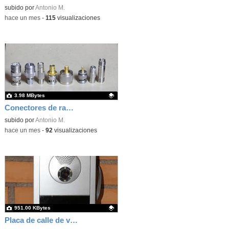
Contenido educativo.
subido por
Antonio M.
-
hace un mes
-
115
visualizaciones
3.98 MBytes
Conectores de radiofrecuencia para telecomunicaciones
Contenido educativo.
subido por
Antonio M.
-
hace un mes
-
92
visualizaciones
951.00 KBytes
Placa de calle de videoportero comunitario