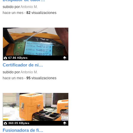
Contenido educativo.
subido por
Antonio M.
-
hace un mes
-
82
visualizaciones
67.86 KBytes
Certificador de niveles de señal de fibra óptica
Contenido educativo.
subido por
Antonio M.
-
hace un mes
-
95
visualizaciones
360.05 KBytes
Fusionadora de fibra óptica