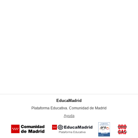
EducaMadrid
-
Plataforma Educativa. Comunidad de Madrid
-
Ayuda
(en ventana nueva)
Certificación
Buzón
de
anónim
conformidad
del Pla
con el
Regiona