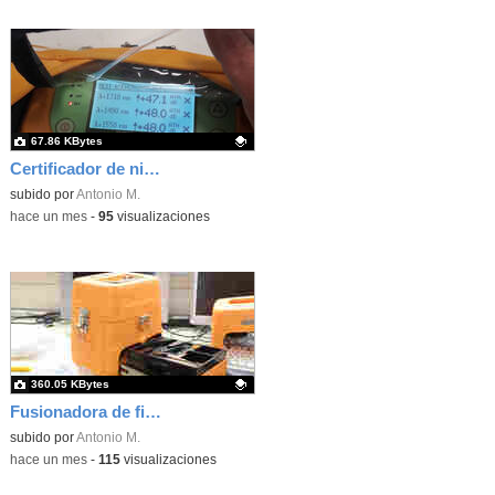
67.86 KBytes
Certificador de niveles de señal de fibra óptica
Contenido educativo.
subido por
Antonio M.
-
hace un mes
-
95
visualizaciones
360.05 KBytes
Fusionadora de fibra óptica
Contenido educativo.
subido por
Antonio M.
-
hace un mes
-
115
visualizaciones