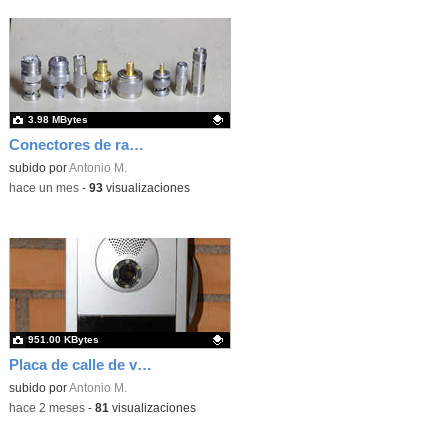
3.98 MBytes
Conectores de radiofrecuencia para telecomunicaciones
Contenido educativo.
subido por
Antonio M.
-
hace un mes
-
93
visualizaciones
951.00 KBytes
Placa de calle de videoportero comunitario
Contenido educativo.
subido por
Antonio M.
-
hace 2 meses
-
81
visualizaciones