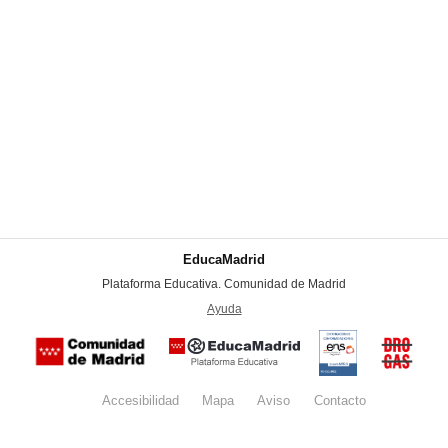
EducaMadrid
-
Plataforma Educativa. Comunidad de Madrid
-
Ayuda
(en ventana nueva)
Certificación
Buzón
de
anónim
conformidad
del Pla
con el
Regiona
Esquema
contra l
Nacional de
Accesibilidad
Mapa
web
Aviso
legal
Contacto
Drogas 
Seguridad
la
(categoría
Comunid
MEDIA). El
de Madr
documento