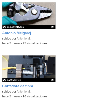
518.30 KBytes
Antonio Melgarejo Peña
Contenido educativo.
subido por
Antonio M.
-
hace 2 meses
-
75
visualizaciones
8.79 MBytes
Cortadora de fibra óptica
Contenido educativo.
subido por
Antonio M.
-
hace 2 meses
-
90
visualizaciones