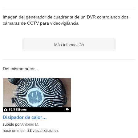
Imagen del generador de cuadrante de un DVR controlando dos
cámaras de CCTV para videovigilancia
Más información
Del mismo autor…
95.5 KBytes
Disipador de calor para microprocesador i3, i5 e i7
Contenido educativo.
subido por
Antonio M.
-
hace un mes
-
83
visualizaciones