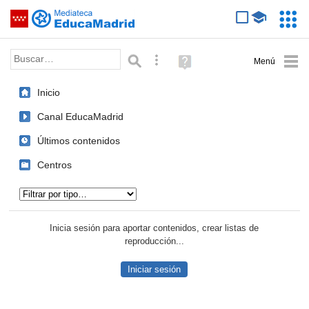
Mediateca de EducaMadrid
Saltar navegación
Servic
Educa
Palabra o frase:
Búsqueda avanzada
Ayuda
(en
ventana
Inicio
nueva)
Canal EducaMadrid
Últimos contenidos
Centros
Tipo de contenido:
Inicia sesión para aportar contenidos, crear listas de
reproducción...
Iniciar sesión