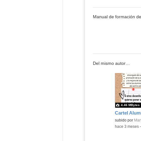
Manual de formación de
Del mismo autor…
4.46 MBytes
Cartel Alu
Contenido educ
subido por
Mart
-
hace 3 meses