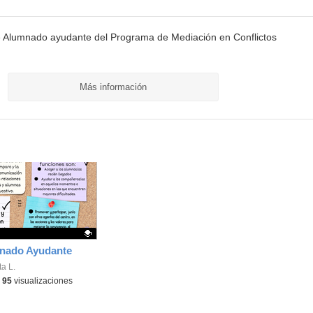
 Alumnado ayudante del Programa de Mediación en Conflictos
Más información
mnado Ayudante
ativo.
a L.
-
95
visualizaciones