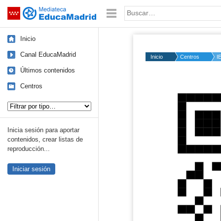
Mediateca de EducaMadrid
Saltar navegación
Palabra o frase:
Inicio
Canal EducaMadrid
Inicio
Centros
I
Últimos contenidos
Centros
Tipo de contenido:
Inicia sesión para aportar
contenidos, crear listas de
reproducción...
Iniciar sesión