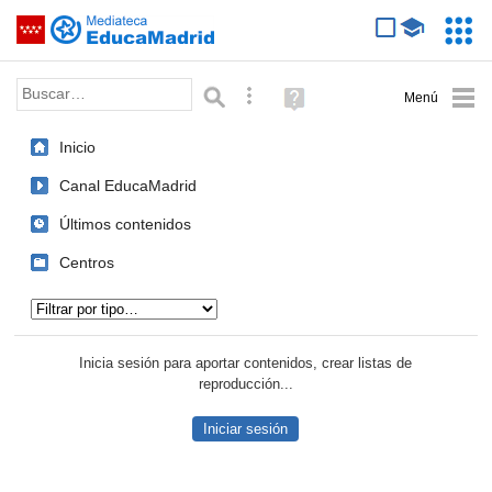
Mediateca de EducaMadrid
Saltar navegación
Servic
Educa
Palabra o frase:
Búsqueda avanzada
Ayuda
(en
ventana
Inicio
nueva)
Canal EducaMadrid
Últimos contenidos
Centros
Tipo de contenido:
Inicia sesión para aportar contenidos, crear listas de
reproducción...
Iniciar sesión