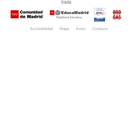
Ayuda
(en ventana nueva)
Certificación
Buzón
de
anónim
conformidad
del Pla
con el
Regiona
Esquema
contra l
Nacional de
Accesibilidad
Mapa
web
Aviso
legal
Contacto
Drogas 
Seguridad
la
(categoría
Comunid
MEDIA). El
de Madr
documento
se abrirá en
ventana
nueva.