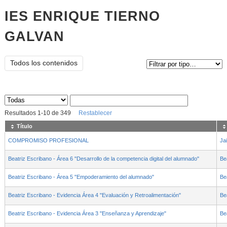
IES ENRIQUE TIERNO
GALVAN
Tipo de contenido:
Todos los contenidos
Sus archivos
:
Resultados
1
-
10
de
349
Restablecer
Título
COMPROMISO PROFESIONAL
Ja
Beatriz Escribano - Área 6 "Desarrollo de la competencia digital del alumnado"
Be
Beatriz Escribano - Área 5 "Empoderamiento del alumnado"
Be
Beatriz Escribano - Evidencia Área 4 "Evaluación y Retroalimentación"
Be
Beatriz Escribano - Evidencia Área 3 "Enseñanza y Aprendizaje"
Be