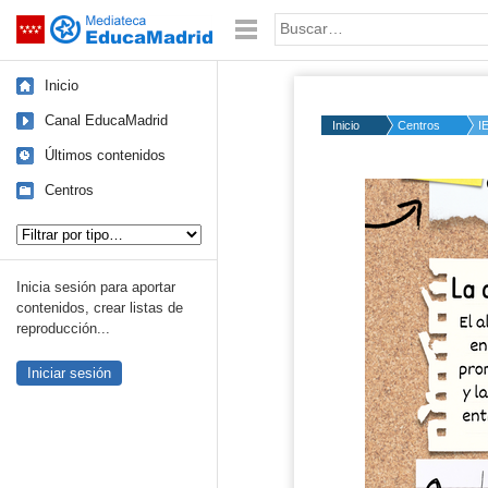
Mediateca de EducaMadrid
Saltar navegación
Palabra o frase:
Inicio
Canal EducaMadrid
Inicio
Centros
I
Últimos contenidos
Centros
Tipo de contenido:
Inicia sesión para aportar
contenidos, crear listas de
reproducción...
Iniciar sesión