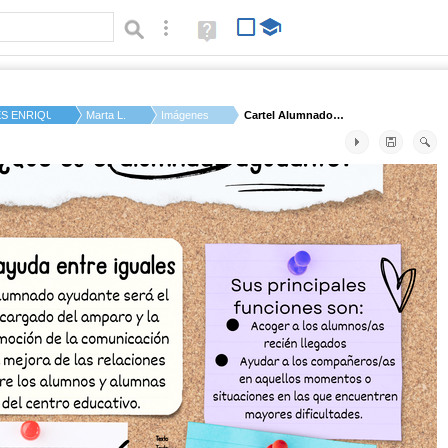
Búsqueda avanzada
Ayuda
(en
ventana
nueva)
ES ENRIQUE TIERNO G...
Marta L.
Imágenes
Cartel Alumnado Ayud...