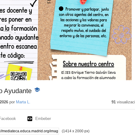
o Ayudante
-
Contenido
educativo
2026
por
Marta L.
91
visualizac
Facebook
Embeber
(1414 x 2000 px)