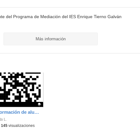
te del Programa de Mediación del IES Enrique Tierno Galván
Más información
s
Manual de formación de alumnado ayudante
ativo.
a L.
-
145
visualizaciones