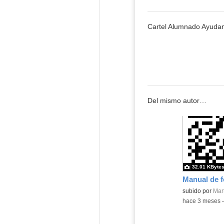
Cartel Alumnado Ayudan
Del mismo autor…
32.01 KByte
Contenido educ
subido por
Mart
-
hace 3 meses