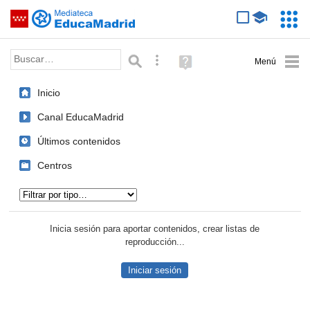
Mediateca de EducaMadrid
Saltar navegación
Servic
Educa
Palabra o frase:
Búsqueda avanzada
Ayuda
(en
ventana
Inicio
nueva)
Canal EducaMadrid
Últimos contenidos
Centros
Tipo de contenido:
Inicia sesión para aportar contenidos, crear listas de
reproducción...
Iniciar sesión