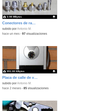
3.98 MBytes
Conectores de radiofrecuencia para telecomunicaciones
Contenido educativo.
subido por
Antonio M.
-
hace un mes
-
97
visualizaciones
951.00 KBytes
Placa de calle de videoportero comunitario
Contenido educativo.
subido por
Antonio M.
-
hace 2 meses
-
85
visualizaciones