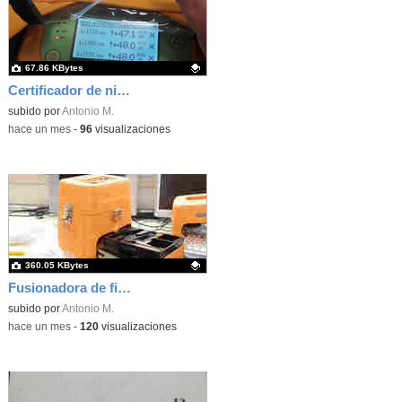
67.86 KBytes
Certificador de niveles de señal de fibra óptica
Contenido educativo.
subido por
Antonio M.
-
hace un mes
-
96
visualizaciones
360.05 KBytes
Fusionadora de fibra óptica
Contenido educativo.
subido por
Antonio M.
-
hace un mes
-
120
visualizaciones