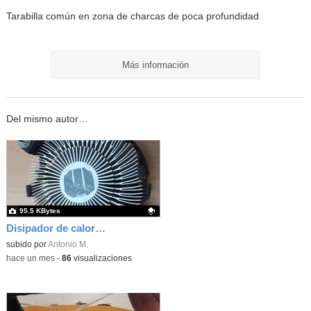
Tarabilla común en zona de charcas de poca profundidad
Más información
Del mismo autor…
95.5 KBytes
Disipador de calor para microprocesador i3, i5 e i7
Contenido educativo.
subido por
Antonio M.
-
hace un mes
-
86
visualizaciones