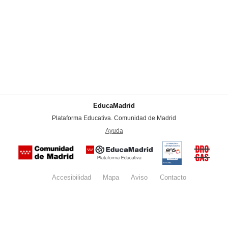
EducaMadrid
-
Plataforma Educativa. Comunidad de Madrid
-
Ayuda
(en ventana nueva)
Certificación
Buzón
de
anónim
conformidad
del Pla
con el
Regiona
Esquema
contra l
Nacional de
Accesibilidad
Mapa
web
Aviso
legal
Contacto
Drogas 
Seguridad
la
(categoría
Comunid
MEDIA). El
de Madr
documento
se abrirá en
ventana
nueva.