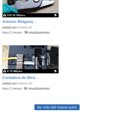
518.30 KBytes
Antonio Melgarejo Peña
Contenido educativo.
subido por
Antonio M.
-
hace 2 meses
-
78
visualizaciones
8.79 MBytes
Cortadora de fibra óptica
Contenido educativo.
subido por
Antonio M.
-
hace 2 meses
-
91
visualizaciones
Ver más del mismo autor