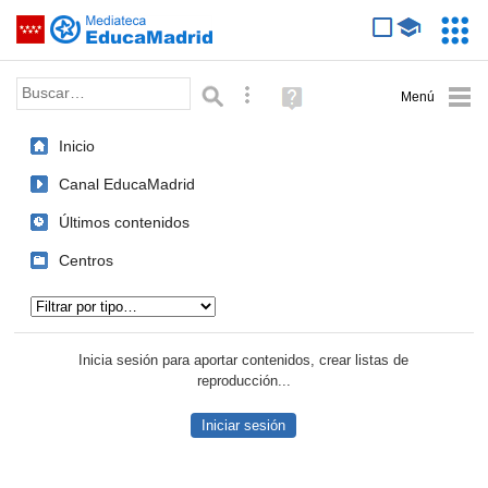
Mediateca de EducaMadrid
Saltar navegación
Servic
Educa
Palabra o frase:
Búsqueda avanzada
Ayuda
(en
ventana
Inicio
nueva)
Canal EducaMadrid
Últimos contenidos
Centros
Tipo de contenido:
Inicia sesión para aportar contenidos, crear listas de
reproducción...
Iniciar sesión