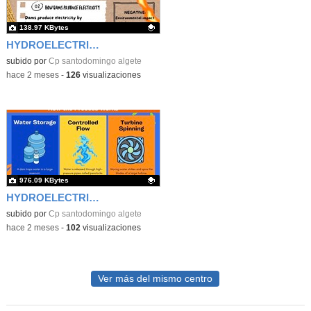
138.97 KBytes
HYDROELECTRIC ENERGY
Contenido educativo.
subido por
Cp santodomingo algete
-
hace 2 meses
-
126
visualizaciones
976.09 KBytes
HYDROELECTRIC ENERGY2
Contenido educativo.
subido por
Cp santodomingo algete
-
hace 2 meses
-
102
visualizaciones
Ver más del mismo centro