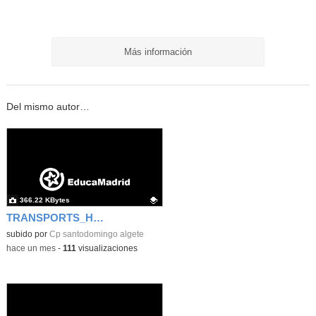
Más información
Del mismo autor…
366.22 KBytes
TRANSPORTS_HENRY FORD
Contenido educativo.
subido por
Cp santodomingo algete
-
hace un mes
-
111
visualizaciones