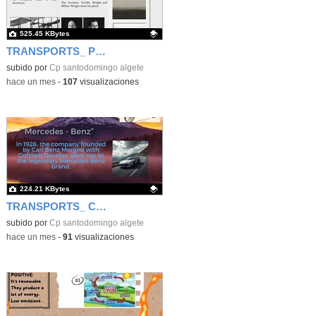
525.45 KBytes
TRANSPORTS_ PLANE
Contenido educativo.
subido por
Cp santodomingo algete
-
hace un mes
-
107
visualizaciones
224.21 KBytes
TRANSPORTS_ CARS
Contenido educativo.
subido por
Cp santodomingo algete
-
hace un mes
-
91
visualizaciones