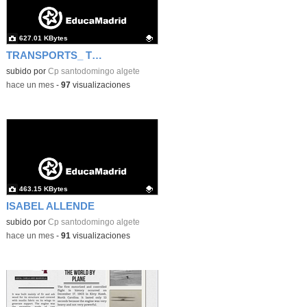
627.01 KBytes
TRANSPORTS_ TIME TRAVEL
Contenido educativo.
subido por
Cp santodomingo algete
-
hace un mes
-
97
visualizaciones
463.15 KBytes
ISABEL ALLENDE
Contenido educativo.
subido por
Cp santodomingo algete
-
hace un mes
-
91
visualizaciones