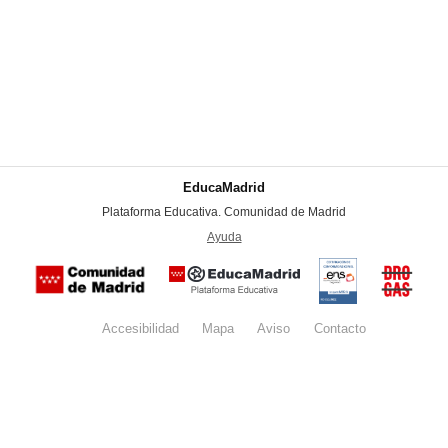
EducaMadrid
-
Plataforma Educativa. Comunidad de Madrid
-
Ayuda
(en ventana nueva)
Certificación
Buzón
de
anónim
conformidad
del Pla
con el
Regiona
Esquema
contra l
Nacional de
Accesibilidad
Mapa
web
Aviso
legal
Contacto
Drogas 
Seguridad
la
(categoría
Comunid
MEDIA). El
de Madr
documento
se abrirá en
ventana
nueva.