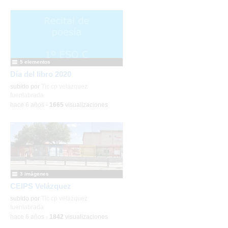
5 elementos
Día del libro 2020
subido por
Tic cp velazquez
fuenlabrada
-
hace 6 años
-
1665
visualizaciones
3 imágenes
CEIPS Velázquez
subido por
Tic cp velazquez
fuenlabrada
-
hace 6 años
-
1842
visualizaciones