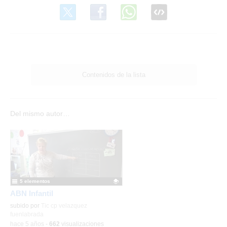
Contenidos de la lista
Del mismo autor…
5 elementos
ABN Infantil
Contenido educativo.
subido por
Tic cp velazquez
fuenlabrada
-
hace 5 años
-
662
visualizaciones