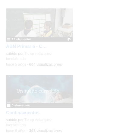
12 elementos
ABN Primaria - Contenido educativo
Contenido educativo.
subido por
Tic cp velazquez
fuenlabrada
-
hace 5 años
-
604
visualizaciones
2/3
Mercadillo solidario en
el Velázquez 2
-
Detalles
5 elementos
Confinacuentos
subido por
Tic cp velazquez
fuenlabrada
-
hace 6 años
-
393
visualizaciones