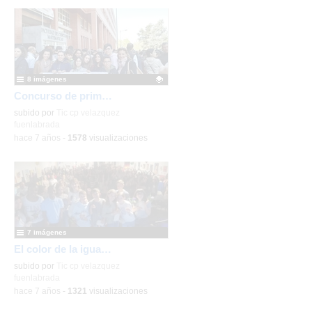
8 imágenes
Concurso de primavera de Matemáticas
Contenido educativo.
subido por
Tic cp velazquez
fuenlabrada
-
hace 7 años
-
1578
visualizaciones
7 imágenes
El color de la igualdad
subido por
Tic cp velazquez
fuenlabrada
-
hace 7 años
-
1321
visualizaciones