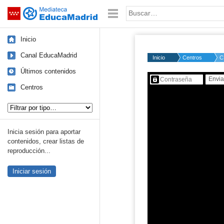
Mediateca de EducaMadrid
Saltar navegación
Palabra o frase:
Inicio
Canal EducaMadrid
Inicio
Centros
C
Últimos contenidos
Contenido protegido…
Centros
Tipo de contenido:
Inicia sesión para aportar
contenidos, crear listas de
reproducción...
Iniciar sesión