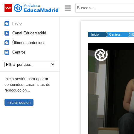
Mediateca de EducaMadrid
Saltar navegación
Palabra o frase:
Inicio
Canal EducaMadrid
Inicio
Centros
I
Últimos contenidos
Centros
Tipo de contenido:
Inicia sesión para aportar
contenidos, crear listas de
reproducción...
Iniciar sesión