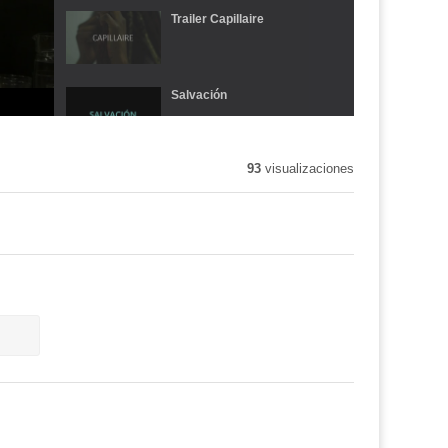
Trailer Capillaire
Salvación
93
visualizaciones
Noticiario
Entrevista David Barrocal
Documental Danzan las Aulas
Catástrofe escolar