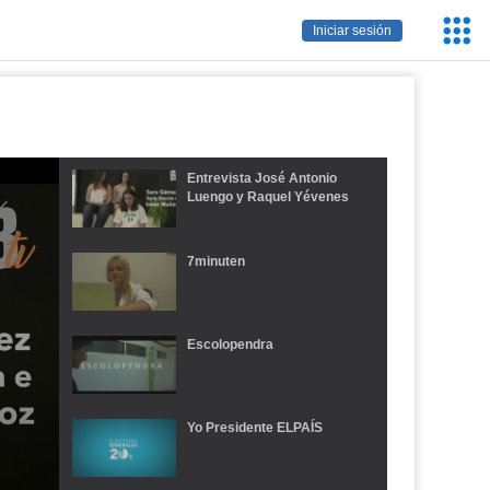
Servic
Iniciar sesión
Educa
Entrevista José Antonio
Luengo y Raquel Yévenes
7minuten
Escolopendra
Yo Presidente ELPAÍS