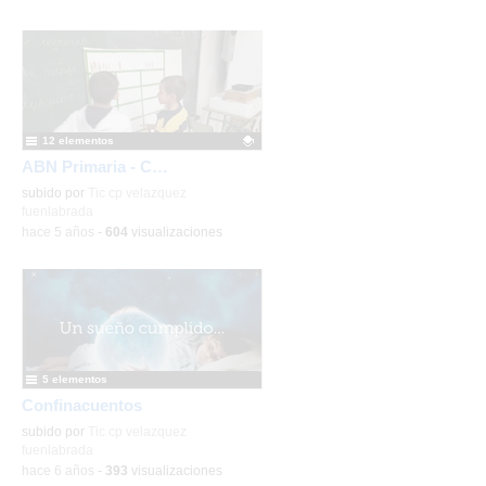
12 elementos
ABN Primaria - Contenido educativo
Contenido educativo.
subido por
Tic cp velazquez
fuenlabrada
-
hace 5 años
-
604
visualizaciones
Los
2/4
pequerecicladores 2
-
Detalles
5 elementos
Confinacuentos
subido por
Tic cp velazquez
fuenlabrada
-
hace 6 años
-
393
visualizaciones