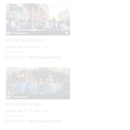
8 imágenes
Concurso de primavera de Matemáticas
Contenido educativo.
subido por
Tic cp velazquez
fuenlabrada
-
hace 7 años
-
1578
visualizaciones
7 imágenes
El color de la igualdad
subido por
Tic cp velazquez
fuenlabrada
-
hace 7 años
-
1321
visualizaciones