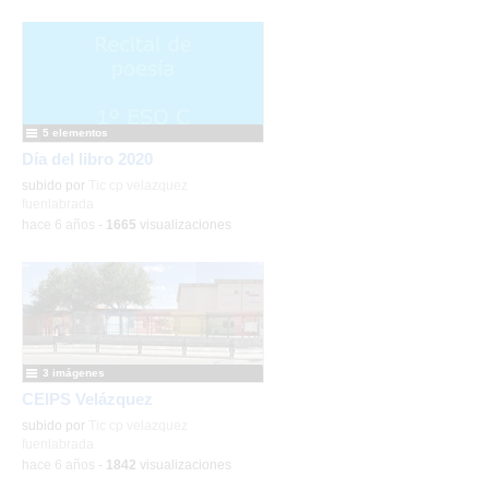
5 elementos
Día del libro 2020
subido por
Tic cp velazquez
fuenlabrada
-
hace 6 años
-
1665
visualizaciones
3 imágenes
CEIPS Velázquez
subido por
Tic cp velazquez
fuenlabrada
-
hace 6 años
-
1842
visualizaciones