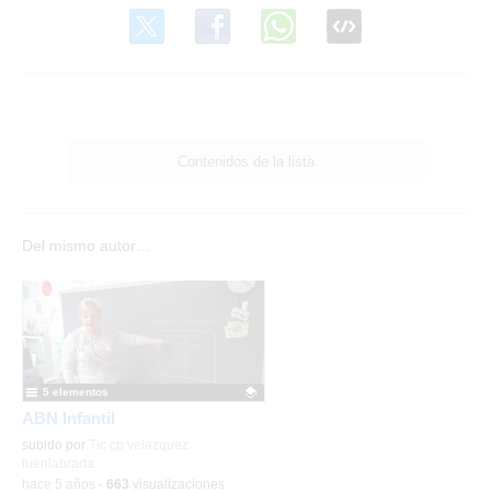
Contenidos de la lista
Del mismo autor…
5 elementos
ABN Infantil
Contenido educativo.
subido por
Tic cp velazquez
fuenlabrada
-
hace 5 años
-
663
visualizaciones