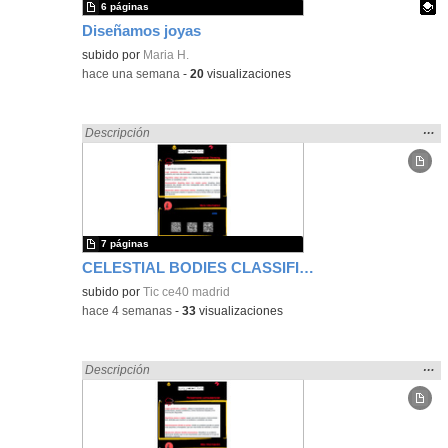
6 páginas
Diseñamos joyas
Contenido educativo.
subido por
Maria H.
-
hace una semana
-
20
visualizaciones
Mos
…
Encontrado «Diseño» en:
Descripción
la
ubic
de l
bús
7 páginas
CELESTIAL BODIES CLASSIFIER
subido por
Tic ce40 madrid
-
hace 4 semanas
-
33
visualizaciones
Mos
…
Encontrado «Diseño» en:
Descripción
la
ubic
de l
bús