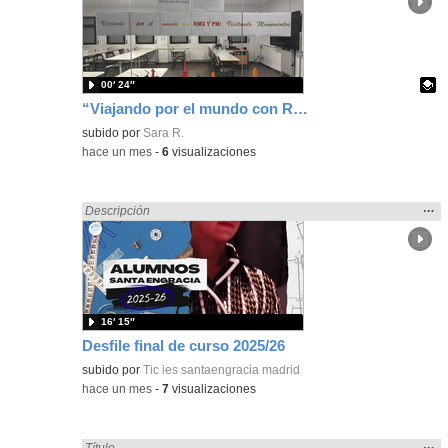
ubic
de l
bús
00′ 24″
“Viajando por el mundo con RMQ y PM: Visitando monumentos”
Contenido educativo.
subido por
Sara R.
-
hace un mes
-
6
visualizaciones
Mos
…
Encontrado «Diseño» en:
Descripción
la
ubic
de l
bús
16′ 15″
Desfile final de curso 2025/26
subido por
Tic ies santaengracia madrid
-
hace un mes
-
7
visualizaciones
Mos
…
Encontrado «Diseño» en:
Título