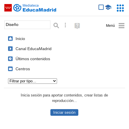
Mediateca de EducaMadrid
Saltar navegación
Servic
Educa
Palabra o frase:
Búsqueda avanzada
Ayuda
(en
ventana
Inicio
nueva)
Canal EducaMadrid
Últimos contenidos
Centros
Tipo de contenido:
Inicia sesión para aportar contenidos, crear listas de
reproducción...
Iniciar sesión