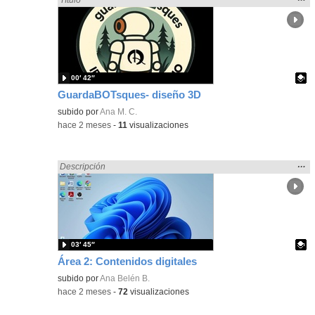
la
ubic
de l
bús
00′ 42″
GuardaBOTsques- diseño 3D
Contenido educativo.
subido por
Ana M. C.
-
hace 2 meses
-
11
visualizaciones
Mos
…
Encontrado «Diseño» en:
Descripción
la
ubic
de l
bús
03′ 45″
Área 2: Contenidos digitales
Contenido educativo.
subido por
Ana Belén B.
-
hace 2 meses
-
72
visualizaciones