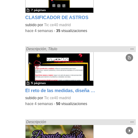
7 páginas
CLASIFICADOR DE ASTROS
subido por
Tic ce40 madrid
-
hace 4 semanas
-
35
visualizaciones
Mos
…
Encontrado «Diseño» en:
Descripción
,
Título
la
ubic
de l
bús
5 páginas
El reto de las medidas, diseña el camino perfecto para tu robot
subido por
Tic ce40 madrid
-
hace 4 semanas
-
50
visualizaciones
Mos
…
Encontrado «Diseño» en:
Descripción
la
ubic
de l