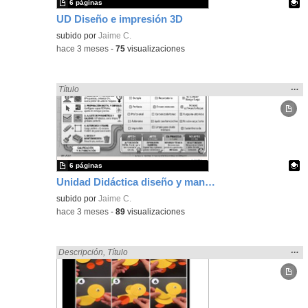
6 páginas
UD Diseño e impresión 3D
Contenido educativo.
subido por
Jaime C.
-
hace 3 meses
-
75
visualizaciones
Mos
…
Encontrado «Diseño» en:
Título
la
ubic
de l
bús
6 páginas
Unidad Didáctica diseño y manejo de cortadora láser
Contenido educativo.
subido por
Jaime C.
-
hace 3 meses
-
89
visualizaciones
Mos
…
Encontrado «Diseño» en:
Descripción
,
Título
la
ubic
de l
bús