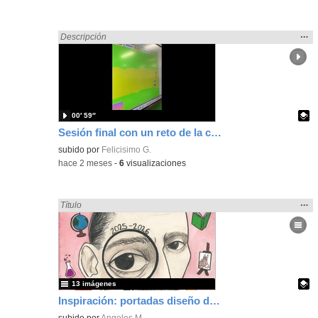
Mos
…
Encontrado «Diseño» en:
Descripción
la
ubic
de l
bús
00′ 59″
Sesión final con un reto de la carrera de Atalanta, programando con Scratch
Contenido educativo.
subido por
Felicisimo G.
-
hace 2 meses
-
6
visualizaciones
Mos
…
Encontrado «Diseño» en:
Título
la
ubic
de l
bús
13 imágenes
Inspiración: portadas diseño de agenda escolar
Contenido educativo.
subido por
Angeles M.