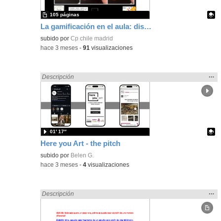
105 páginas
La gamificación en el aula: diseño de un proyecto de gamificación
Contenido educativo.
subido por
Cp chile madrid
-
hace 3 meses
-
91
visualizaciones
Mos
…
Encontrado «Diseño» en:
Descripción
la
ubic
de l
bús
01′ 17″
Here you Art - the pitch
Contenido educativo.
subido por
Belen G.
-
hace 3 meses
-
4
visualizaciones
Mos
…
Encontrado «Diseño» en:
Descripción
la
ubic
de l