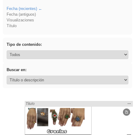
Fecha (recientes)
Fecha (antiguos)
Visualizaciones
Título
Tipo de contenido:
Buscar en:
Mos
…
Encontrado «Diseño» en:
Título
la
ubic
de l
bús