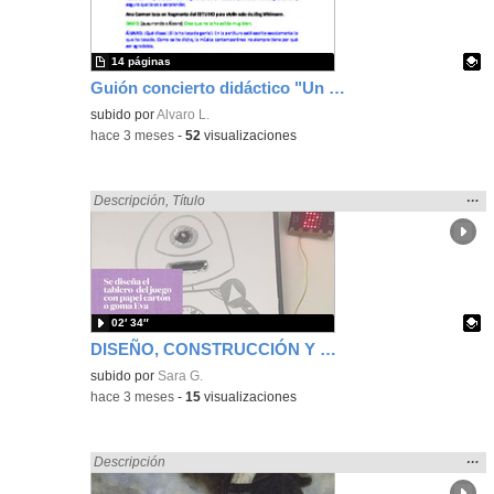
bús
14 páginas
Guión concierto didáctico "Un viaje en el tiempo a través de la música"
Contenido educativo.
subido por
Alvaro L.
-
hace 3 meses
-
52
visualizaciones
Mos
…
Encontrado «Diseño» en:
Descripción
,
Título
la
ubic
de l
bús
02′ 34″
DISEÑO, CONSTRUCCIÓN Y PROGRAMACIÓN JUEGO "OPERACIÓN"
Contenido educativo.
subido por
Sara G.
-
hace 3 meses
-
15
visualizaciones
Mos
…
Encontrado «Diseño» en:
Descripción
la