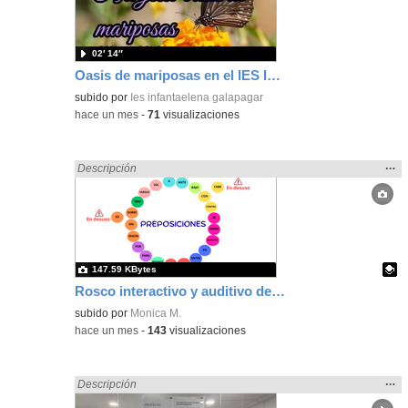
bús
02′ 14″
Oasis de mariposas en el IES Infanta Elena
subido por
Ies infantaelena galapagar
-
hace un mes
-
71
visualizaciones
Mos
…
Encontrado «Diseño» en:
Descripción
la
ubic
de l
bús
147.59 KBytes
Rosco interactivo y auditivo de las preposiciones (DUA)
Contenido educativo.
subido por
Monica M.
-
hace un mes
-
143
visualizaciones
Mos
…
Encontrado «Diseño» en:
Descripción
la