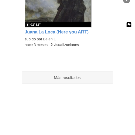
ubic
de l
bús
02′ 32″
Juana La Loca (Here you ART)
Contenido educativo.
subido por
Belen G.
-
hace 3 meses
-
2
visualizaciones
Más resultados