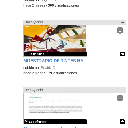
-
hace 2 meses
-
309
visualizaciones
Mos
…
Encontrado «Diseño» en:
Descripción
la
ubic
de l
bús
95 páginas
MUESTRARIO DE TINTES NATURALES
Contenido educativo.
subido por
Beatriz O.
-
hace 2 meses
-
79
visualizaciones
Mos
…
Encontrado «Diseño» en:
Descripción
la
ubic
de l
bús
154 páginas