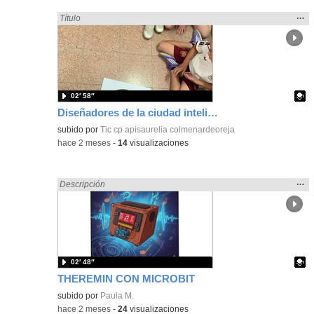
Mos
…
Encontrado «Diseño» en:
Título
la
ubic
de l
bús
02′ 58″
Diseñadores de la ciudad inteligente y Experto es automoción
Contenido educativo.
subido por
Tic cp apisaurelia colmenardeoreja
-
hace 2 meses
-
14
visualizaciones
Mos
…
Encontrado «Diseño» en:
Descripción
la
ubic
de l
bús
02′ 48″
THEREMIN CON MICROBIT
- Contenido educativo
Contenido educativo.
subido por
Paula M.
-
hace 2 meses
-
24
visualizaciones