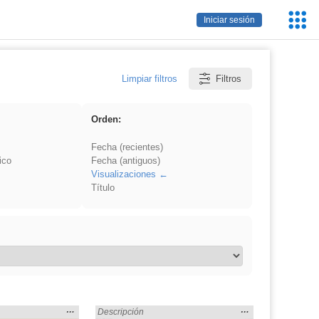
Servic
Iniciar sesión
Educa
Limpiar filtros
Filtros
Orden:
Fecha (recientes)
ico
Fecha (antiguos)
Visualizaciones
Título
Mostrar
…
Mostrar
…
Madrid» en:
Encontrado «EducaMadrid» en:
Descripción