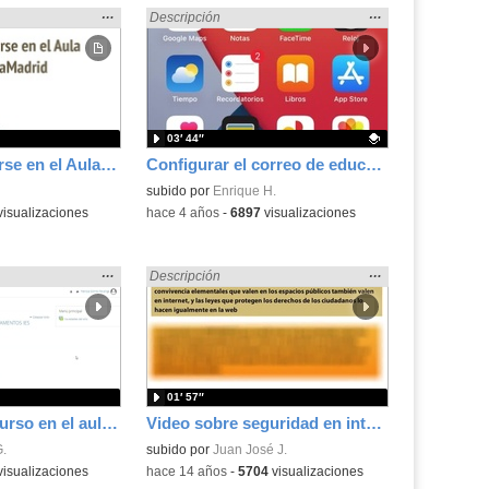
Mostrar
…
Mostrar
…
Madrid» en:
Encontrado «EducaMadrid» en:
Descripción
la
la
ubicación
ubicación
de la
de la
búsqueda
búsqueda
03′ 44″
Guía para iniciarse en el Aula Virtual de EducaMadrid
Configurar el correo de educamadrid en la app Gmail
Contenido educativo.
subido por
Enrique H.
isualizaciones
-
hace 4 años
-
6897
visualizaciones
Mostrar
…
Mostrar
…
Madrid» en:
Encontrado «EducaMadrid» en:
Descripción
la
la
ubicación
ubicación
de la
de la
búsqueda
búsqueda
01′ 57″
Configurar un curso en el aula virtual de EducaMadrid
Video sobre seguridad en internet. Cambiar contraseña en Educamadrid
G.
subido por
Juan José J.
isualizaciones
-
hace 14 años
-
5704
visualizaciones