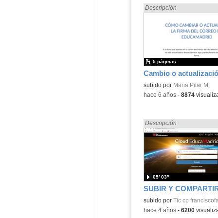
Encontrado «EducaMadrid»
Descripción
5 páginas
subido por
Maria Pilar M.
-
hace 6 años
-
8874
visualiz
Encontrado «EducaMadrid»
Descripción
05′ 03″
subido por
Tic cp franciscof
-
hace 4 años
-
6200
visualiz