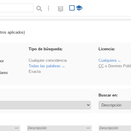
Búsqueda avanzada
Ayuda
(en
ventana
nueva)
tros aplicados)
 EducaMadrid
Tipo de búsqueda:
Licencia:
Cualquier coincidencia
Cualquiera
por
Todas las palabras
CC
o Dominio Públ
Exacta
lares
Buscar en:
Mostrar
…
Mostrar
…
 en:
Encontrado «EducaMadrid» en:
Descripción
Encontrado «Educa
Descripción