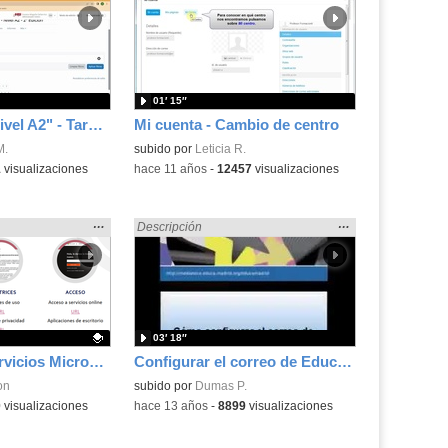
la
la
ubicación
ubicación
de la
de la
búsqueda
búsqueda
01′ 15″
Curso "CDD - Nivel A2" - Tarea práctica 1 - Paso 7
Mi cuenta - Cambio de centro
M.
subido por
Leticia R.
1
visualizaciones
-
hace 11 años
-
12457
visualizaciones
Mostrar
…
Mostrar
…
Madrid» en:
Encontrado «EducaMadrid» en:
Descripción
la
la
ubicación
ubicación
de la
de la
búsqueda
búsqueda
03′ 18″
Acceso a los servicios Microsoft 365 a través de EducaMadrid
Configurar el correo de EducaMadrid en un IPhone
.
on
subido por
Dumas P.
0
visualizaciones
-
hace 13 años
-
8899
visualizaciones