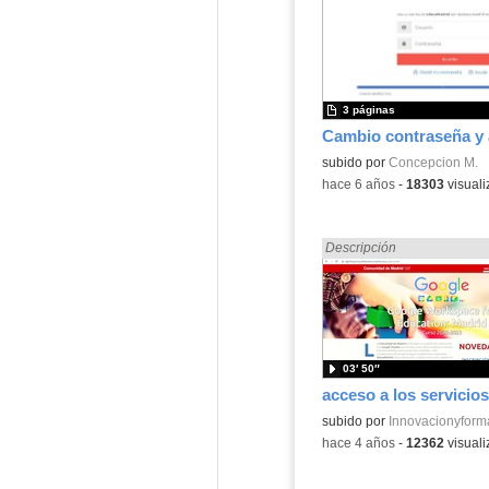
3 páginas
Contenido educativo.
subido por
Concepcion M.
-
hace 6 años
-
18303
visuali
Encontrado «EducaMadrid»
Descripción
03′ 50″
Contenido educativo.
subido por
Innovacionyform
-
hace 4 años
-
12362
visuali