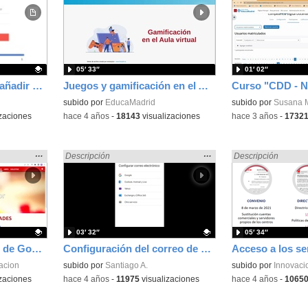
la
la
ubicación
ubicación
de la
de la
búsqueda
búsqueda
05′ 33″
01′ 02″
Cambio contraseña y añadir correo alternativo Usuario EducaMadrid
Juegos y gamificación en el Aula virtual
subido por
EducaMadrid
subido por
Susana 
zaciones
-
hace 4 años
-
18143
visualizaciones
-
hace 3 años
-
1732
Mostrar
…
Mostrar
…
 en:
Encontrado «EducaMadrid» en:
Descripción
Encontrado «Educa
Descripción
la
la
ubicación
ubicación
de la
de la
búsqueda
búsqueda
03′ 32″
05′ 34″
acceso a los servicios de Google con EducaMadrid
Configuración del correo de Educamadrid con Gmail
acion
Contenido educativo.
subido por
Santiago A.
Contenido educativo
subido por
Innovaci
zaciones
-
hace 4 años
-
11975
visualizaciones
-
hace 4 años
-
1065