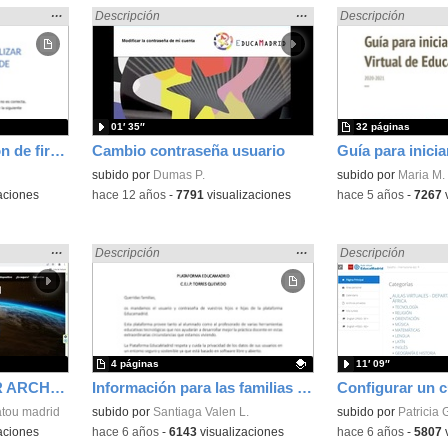
Mostrar
…
Mostrar
…
 en:
Encontrado «EducaMadrid» en:
Descripción
Encontrado «Educa
Descripción
la
la
ubicación
ubicación
de la
de la
búsqueda
búsqueda
01′ 35″
32 páginas
Cambio o actualización de firma de correo EducaMadrid
Cambio contraseña usuario
subido por
Dumas P.
subido por
Maria M.
aciones
-
hace 12 años
-
7791
visualizaciones
-
hace 5 años
-
7267
v
Mostrar
…
Mostrar
…
 en:
Encontrado «EducaMadrid» en:
Descripción
Encontrado «Educa
Descripción
la
la
ubicación
ubicación
de la
de la
búsqueda
búsqueda
4 páginas
11′ 09″
SUBIR Y COMPARTIR ARCHIVOS EN LA NUBE DE EDUCAMADRID
Información para las familias sobre el ACCESO a Educamadrid
atou madrid
Contenido educativo.
subido por
Santiaga Valen L.
subido por
Patricia 
aciones
-
hace 6 años
-
6143
visualizaciones
-
hace 6 años
-
5807
v