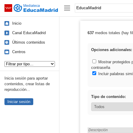
Mediateca de EducaMadrid
Saltar navegación
Palabra o frase:
Inicio
Canal EducaMadrid
637
medios totales (hay fil
Resultados de:
Últimos contenidos
Opciones adicionales:
Centros
Tipo de contenido:
Mostrar protegidos 
contraseña
Incluir palabras simi
Inicia sesión para aportar
contenidos, crear listas de
reproducción...
Tipo de contenido:
Iniciar sesión
Encontrado «EducaMadrid»
Descripción