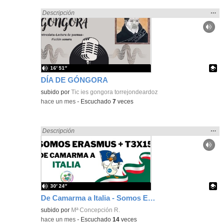
Mos
…
Encontrado «Español» en:
Descripción
la
ubic
de l
bús
16′ 51″
DÍA DE GÓNGORA
Contenido educativo.
subido por
Tic ies gongora torrejondeardoz
-
hace un mes
-
Escuchado
7
veces
Mos
…
Encontrado «Español» en:
Descripción
la
ubic
de l
bús
30′ 24″
De Camarma a Italia - Somos Erasmus+ T3X15 - Onda Lorca
Contenido educativo.
subido por
Mª Concepción R.
-
hace un mes
-
Escuchado
14
veces