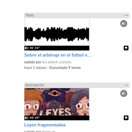
Mos
…
Encontrado «Español» en:
Título
la
ubic
de l
bús
06′ 23″
Sobre el arbitraje en el fútbol español
Contenido educativo.
subido por
Ies alberti coslada
-
hace 2 meses
-
Escuchado
7
veces
Mos
…
Encontrado «Español» en:
Descripción
la
ubic
de l
bús
09′ 29″
Leyes fragmentadas
Contenido educativo.
subido por
Pedro N.