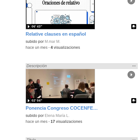
ubic
de l
bús
06′ 43″
Relative clauses en español
Contenido educativo.
subido por
M.mar M.
-
hace un mes
-
4
visualizaciones
Mos
…
Encontrado «Español» en:
Descripción
la
ubic
de l
bús
02′ 04″
Ponencia Congreso COCENFE 26.01.23
Contenido educativo.
subido por
Elena María L.
-
hace un mes
-
17
visualizaciones
Mos
…
Encontrado «Español» en:
Título