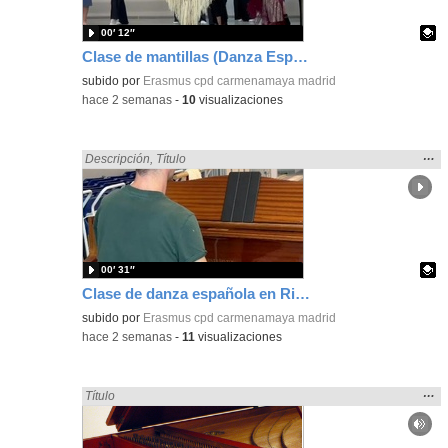
00′ 12″
Clase de mantillas (Danza Española) en intercambio Erasmus+
Contenido educativo.
subido por
Erasmus cpd carmenamaya madrid
-
hace 2 semanas
-
10
visualizaciones
Mos
…
Encontrado «Español» en:
Descripción
,
Título
la
ubic
de l
bús
00′ 31″
Clase de danza española en Riga Dance School Erasmus+
Contenido educativo.
subido por
Erasmus cpd carmenamaya madrid
-
hace 2 semanas
-
11
visualizaciones
Mos
…
Encontrado «Español» en:
Título
la
ubic
de l