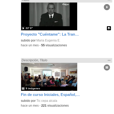
la
ubic
de l
bús
22′ 0″
Proyecto "Cuéntame": La Transición española
Contenido educativo.
subido por
Maria Eugenia E.
-
hace un mes
-
55
visualizaciones
Mos
…
Encontrado «Español» en:
Descripción
,
Título
la
ubic
de l
bús
9 imágenes
Fin de curso Iniciales, Español, Inglés, Informática y Patrimonio
subido por
Tic cepa alcala
-
hace un mes
-
221
visualizaciones