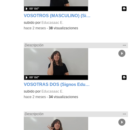
00′ 04″
VOSOTROS (MASCULINO) (Signos EducaSAAC)
Contenido educativo.
subido por
Educasaac E.
-
hace 2 meses
-
38
visualizaciones
Mos
…
Encontrado «Español» en:
Descripción
la
ubic
de l
bús
00′ 04″
VOSOTRAS DOS (Signos EducaSAAC)
Contenido educativo.
subido por
Educasaac E.
-
hace 2 meses
-
34
visualizaciones
Mos
…
Encontrado «Español» en:
Descripción
la
ubic
de l