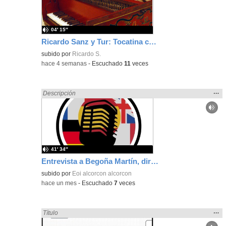
bús
04′ 15″
Ricardo Sanz y Tur: Tocatina concertante al aire español
subido por
Ricardo S.
-
hace 4 semanas
-
Escuchado
11
veces
Mos
…
Encontrado «Español» en:
Descripción
la
ubic
de l
bús
41′ 34″
Entrevista a Begoña Martín, directora de la EOI Alcorcón-Ext. S. Martín
subido por
Eoi alcorcon alcorcon
-
hace un mes
-
Escuchado
7
veces
Mos
…
Encontrado «Español» en:
Título
la