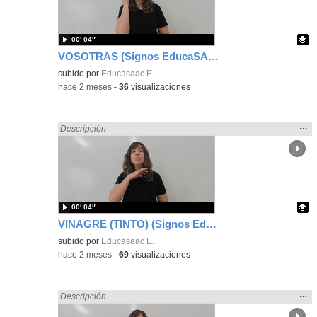
bús
00′ 04″
VOSOTRAS (Signos EducaSAAC)
Contenido educativo.
subido por
Educasaac E.
-
hace 2 meses
-
36
visualizaciones
Mos
…
Encontrado «Español» en:
Descripción
la
ubic
de l
bús
00′ 04″
VINAGRE (TINTO) (Signos EducaSAAC)
Contenido educativo.
subido por
Educasaac E.
-
hace 2 meses
-
69
visualizaciones
Mos
…
Encontrado «Español» en:
Descripción
la