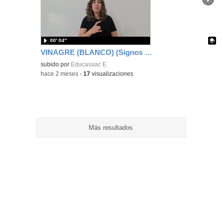
ubic
de l
bús
00′ 04″
VINAGRE (BLANCO) (Signos EducaSAAC)
Contenido educativo.
subido por
Educasaac E.
-
hace 2 meses
-
17
visualizaciones
Más resultados