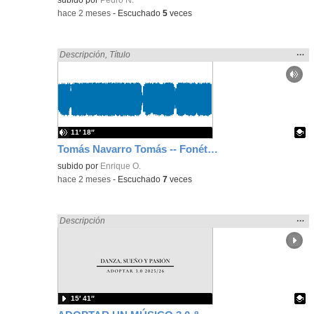
-
hace 2 meses
-
Escuchado
5
veces
Mos
…
Encontrado «Español» en:
Descripción
,
Título
la
ubic
de l
bús
11′ 18″
Tomás Navarro Tomás -- Fonética diatópica y otras cuestiones según la ortología española
Contenido educativo.
subido por
Enrique O.
-
hace 2 meses
-
Escuchado
7
veces
Mos
…
Encontrado «Español» en:
Descripción
la
ubic
de l
bús
15′ 41″