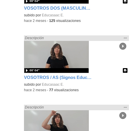
00′ 04″
VOSOTROS DOS (MASCULINO) (Signos EducaSAAC)
Contenido educativo.
subido por
Educasaac E.
-
hace 2 meses
-
125
visualizaciones
Mos
…
Encontrado «Español» en:
Descripción
la
ubic
de l
bús
00′ 04″
VOSOTROS / AS (Signos EducaSAAC)
Contenido educativo.
subido por
Educasaac E.
-
hace 2 meses
-
77
visualizaciones
Mos
…
Encontrado «Español» en:
Descripción
la
ubic
de l
bús