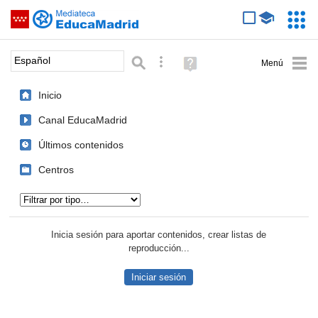
Mediateca de EducaMadrid
Saltar navegación
Servic
Educa
Palabra o frase:
Búsqueda avanzada
Ayuda
(en
ventana
Inicio
nueva)
Canal EducaMadrid
Últimos contenidos
Centros
Tipo de contenido:
Inicia sesión para aportar contenidos, crear listas de
reproducción...
Iniciar sesión