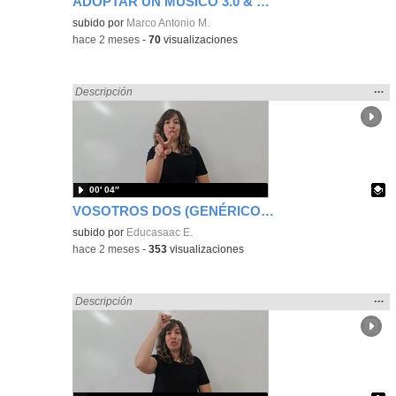
ADOPTAR UN MÚSICO 3.0 & MUSICATE - DANZA SUEÑO Y PASIÓN
Contenido educativo.
subido por
Marco Antonio M.
-
hace 2 meses
-
70
visualizaciones
Mos
…
Encontrado «Español» en:
Descripción
la
ubic
de l
bús
00′ 04″
VOSOTROS DOS (GENÉRICO) (Signos EducaSAAC)
Contenido educativo.
subido por
Educasaac E.
-
hace 2 meses
-
353
visualizaciones
Mos
…
Encontrado «Español» en:
Descripción
la
ubic
de l
bús