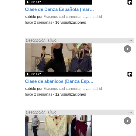
00′ 51″
Clase de Danza Española (marcajes) en intercambio Erasmus+
Contenido educativo.
subido por
Erasmus cpd carmenamaya madrid
-
hace 2 semanas
-
36
visualizaciones
Mos
…
Encontrado «Español» en:
Descripción
,
Título
la
ubic
de l
bús
00′ 17″
Clase de abanicos (Danza Española) en intercambio Erasmus+
Contenido educativo.
subido por
Erasmus cpd carmenamaya madrid
-
hace 2 semanas
-
12
visualizaciones
Mos
…
Encontrado «Español» en:
Descripción
,
Título
la
ubic
de l
bús