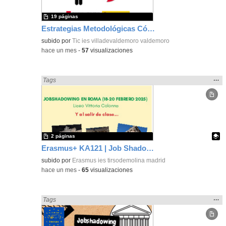
19 páginas
Estrategias Metodológicas Código Escuela 4.0
subido por
Tic ies villadevaldemoro valdemoro
-
hace un mes
-
57
visualizaciones
Mos
…
Encontrado «Metodologías Activas» en:
Tags
la
ubic
de l
bús
2 páginas
Erasmus+ KA121 | Job Shadowing | Liceo Vittoria Colonna, Rome 2025 | Poster 2
Contenido educativo.
subido por
Erasmus ies tirsodemolina madrid
-
hace un mes
-
65
visualizaciones
Mos
…
Encontrado «Metodologías Activas» en:
Tags
la
ubic
de l