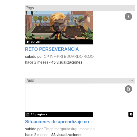
Mos
…
Encontrado «Metodologías Activas» en:
Tags
la
ubic
de l
bús
00′ 28″
RETO PERSEVERANCIA
subido por
CP INF-PRI EDUARDO ROJO
-
hace 2 meses
-
45
visualizaciones
Mos
…
Encontrado «Metodologías Activas» en:
Tags
la
ubic
de l
bús
18 páginas
Situaciones de aprendizaje cooperativo en el aula
Contenido educativo.
subido por
Tic cp margaritaxirgu mostoles
-
hace 3 meses
-
88
visualizaciones