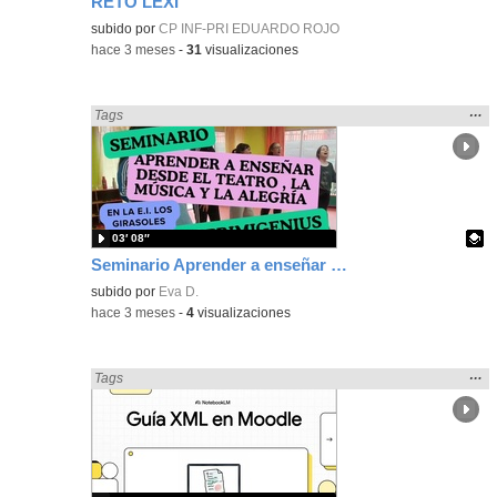
RETO LEXI
subido por
CP INF-PRI EDUARDO ROJO
-
hace 3 meses
-
31
visualizaciones
Mos
…
Encontrado «Metodologías Activas» en:
Tags
la
ubic
de l
bús
03′ 08″
Seminario Aprender a enseñar desde el Teatro, la música y la alegría
Contenido educativo.
subido por
Eva D.
-
hace 3 meses
-
4
visualizaciones
Mos
…
Encontrado «Metodologías Activas» en:
Tags
la
ubic
de l
bús