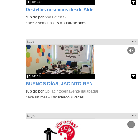
03′ 52″
Destellos cósmicos desde Aldebarán, alcanzar las estrellas
Contenido educativo.
subido por
Ana Belen S.
-
hace 3 semanas
-
5
visualizaciones
Mos
…
Encontrado «Metodologías Activas» en:
Tags
la
ubic
de l
bús
04′ 46″
BUENOS DÍAS, JACINTO BENAVENTE: viernes, 19 de junio de 2026
Contenido educativo.
subido por
Cp jacintobenavente galapagar
-
hace un mes
-
Escuchado
8
veces
Mos
…
Encontrado «Metodologías Activas» en:
Tags
la
ubic
de l
bús