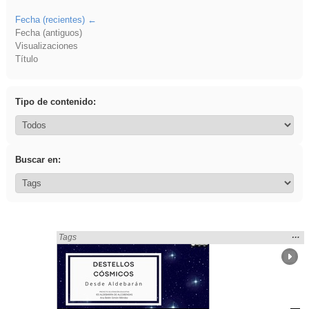
Fecha (recientes)
Fecha (antiguos)
Visualizaciones
Título
Tipo de contenido:
Buscar en:
Mos
…
Encontrado «Metodologías Activas» en:
Tags
la
ubic
de l
bús