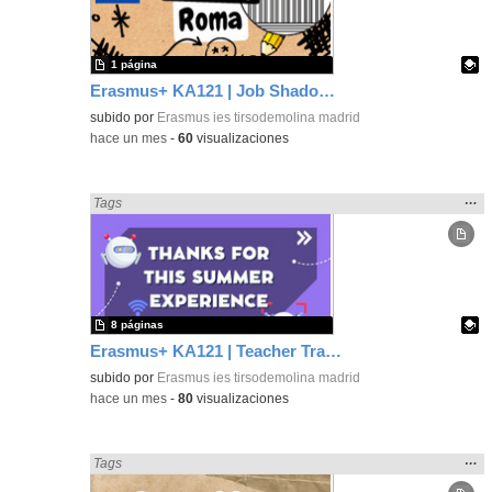
bús
1 página
Erasmus+ KA121 | Job Shadowing | Liceo Vittoria Colonna, Rome 2025 | Poster 1
Contenido educativo.
subido por
Erasmus ies tirsodemolina madrid
-
hace un mes
-
60
visualizaciones
Mos
…
Encontrado «Metodologías Activas» en:
Tags
la
ubic
de l
bús
8 páginas
Erasmus+ KA121 | Teacher Training | Educational Robotics | Setúbal 2024
Contenido educativo.
subido por
Erasmus ies tirsodemolina madrid
-
hace un mes
-
80
visualizaciones
Mos
…
Encontrado «Metodologías Activas» en:
Tags
la