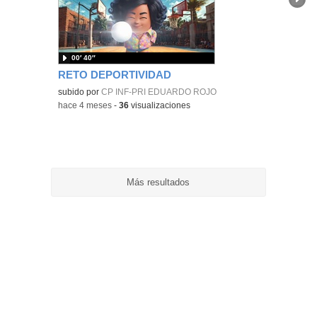
ubic
de l
bús
00′ 40″
RETO DEPORTIVIDAD
subido por
CP INF-PRI EDUARDO ROJO
-
hace 4 meses
-
36
visualizaciones
Más resultados