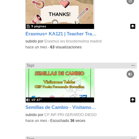
ubic
de l
bús
9 páginas
Erasmus+ KA121 | Teacher Training | Flipped Classroom and Management Solutions | Berlin 2024
Contenido educativo.
subido por
Erasmus ies tirsodemolina madrid
-
hace un mes
-
63
visualizaciones
Mos
…
Encontrado «Metodologías Activas» en:
Tags
la
ubic
de l
bús
15′ 47″
Semillas de Cambio - Visitamos Telde: CEIP Poeta Fernando González
Contenido educativo.
subido por
CP INF-PRI GERARDO DIEGO
-
hace un mes
-
Escuchado
36
veces
Mos
…
Encontrado «Metodologías Activas» en:
Tags