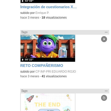
02′ 08″
Integración de cuestionarios XML en Moodle
subido por
Enrique P.
-
hace 3 meses
-
18
visualizaciones
Mos
…
Encontrado «Metodologías Activas» en:
Tags
la
ubic
de l
bús
00′ 22″
RETO COMPAÑERISMO
subido por
CP INF-PRI EDUARDO ROJO
-
hace 3 meses
-
41
visualizaciones
Mos
…
Encontrado «Metodologías Activas» en:
Tags
la
ubic
de l
bús