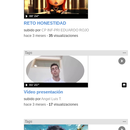
bús
00′ 24″
RETO HONESTIDAD
subido por
CP INF-PRI EDUARDO ROJO
-
hace 3 meses
-
35
visualizaciones
Mos
…
Encontrado «Metodologías Activas» en:
Tags
la
ubic
de l
bús
01′ 21″
Vídeo presentación
Contenido educativo.
subido por
Angel Luis T.
-
hace 3 meses
-
17
visualizaciones
Mos
…
Encontrado «Metodologías Activas» en:
Tags
la