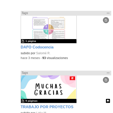
Mos
…
Encontrado «Metodologías Activas» en:
Tags
la
ubic
de l
bús
1 página
DAFO Codocencia
subido por
Salomé R.
-
hace 3 meses
-
93
visualizaciones
Mos
…
Encontrado «Metodologías Activas» en:
Tags
la
ubic
de l
bús
9 páginas
TRABAJO POR PROYECTOS
Contenido educativo.
subido por
Lidia M.