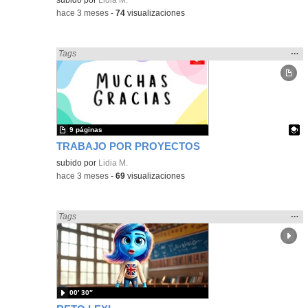
-
hace 3 meses
-
74
visualizaciones
Mos
…
Encontrado «Metodologías Activas» en:
Tags
la
ubic
de l
bús
9 páginas
TRABAJO POR PROYECTOS
Contenido educativo.
subido por
Lidia M.
-
hace 3 meses
-
69
visualizaciones
Mos
…
Encontrado «Metodologías Activas» en:
Tags
la
ubic
de l
bús
00′ 30″