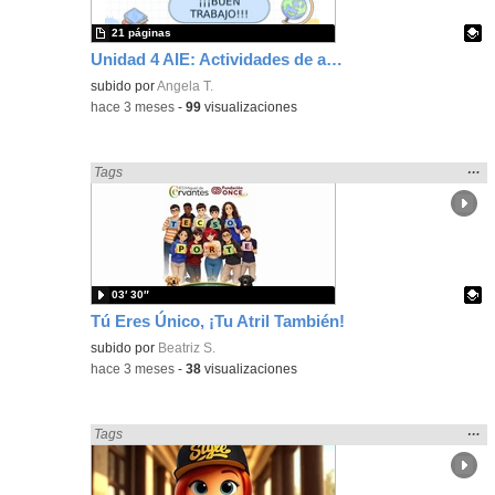
21 páginas
Unidad 4 AIE: Actividades de apoyo a la intervención educativa
Contenido educativo.
subido por
Angela T.
-
hace 3 meses
-
99
visualizaciones
Mos
…
Encontrado «Metodologías Activas» en:
Tags
la
ubic
de l
bús
03′ 30″
Tú Eres Único, ¡Tu Atril También!
Contenido educativo.
subido por
Beatriz S.
-
hace 3 meses
-
38
visualizaciones
Mos
…
Encontrado «Metodologías Activas» en:
Tags
la
ubic
de l