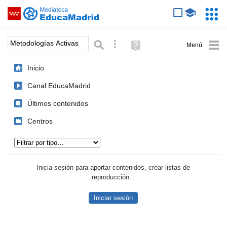
Mediateca de EducaMadrid
Saltar navegación
Servic
Educa
Palabra o frase:
Búsqueda avanzada
Ayuda
(en
ventana
Inicio
nueva)
Canal EducaMadrid
Últimos contenidos
Centros
Tipo de contenido:
Inicia sesión para aportar contenidos, crear listas de
reproducción...
Iniciar sesión