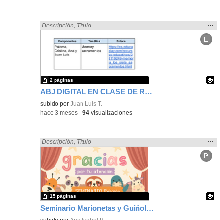
Mos
…
Encontrado «Religión» en:
Descripción
,
Título
la
ubic
de l
bús
2 páginas
ABJ DIGITAL EN CLASE DE RELIGIÓN
Contenido educativo.
subido por
Juan Luis T.
-
hace 3 meses
-
94
visualizaciones
Mos
…
Encontrado «Religión» en:
Descripción
,
Título
la
ubic
de l
bús
15 páginas
Seminario Marionetas y Guiñol en el área de Religión como ApS
Contenido educativo.
subido por
Ana Isabel B.