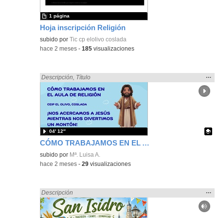
1 página
Hoja inscripción Religión
subido por
Tic cp elolivo coslada
-
hace 2 meses
-
185
visualizaciones
Mos
…
Encontrado «Religión» en:
Descripción
,
Título
la
ubic
de l
bús
04′ 12″
CÓMO TRABAJAMOS EN EL AULA DE RELIGIÓN EN EL CEIP EL OLIVO (COSLADA)
Contenido educativo.
subido por
Mª. Luisa A.
-
hace 2 meses
-
29
visualizaciones
Mos
…
Encontrado «Religión» en:
Descripción
la
ubic
de l