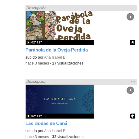
Mos
…
Encontrado «Religión» en:
Descripción
la
ubic
de l
bús
02′ 31″
Parábola de la Oveja Perdida
Contenido educativo.
subido por
Ana Isabel B.
-
hace 3 meses
-
17
visualizaciones
Mos
…
Encontrado «Religión» en:
Descripción
la
ubic
de l
bús
02′ 11″
Las Bodas de Caná
Contenido educativo.
subido por
Ana Isabel B.
-
hace 3 meses
-
32
visualizaciones