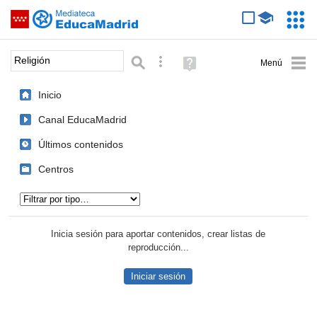
Mediateca de EducaMadrid
Saltar navegación
Servic
Educa
Palabra o frase:
Búsqueda avanzada
Ayuda
(en
ventana
Inicio
nueva)
Canal EducaMadrid
Últimos contenidos
Centros
Tipo de contenido:
Inicia sesión para aportar contenidos, crear listas de
reproducción...
Iniciar sesión