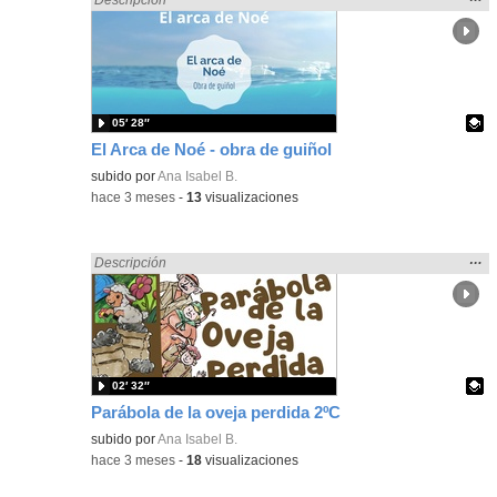
la
ubic
de l
bús
05′ 28″
El Arca de Noé - obra de guiñol
Contenido educativo.
subido por
Ana Isabel B.
-
hace 3 meses
-
13
visualizaciones
Mos
…
Encontrado «Religión» en:
Descripción
la
ubic
de l
bús
02′ 32″
Parábola de la oveja perdida 2ºC
Contenido educativo.
subido por
Ana Isabel B.
-
hace 3 meses
-
18
visualizaciones