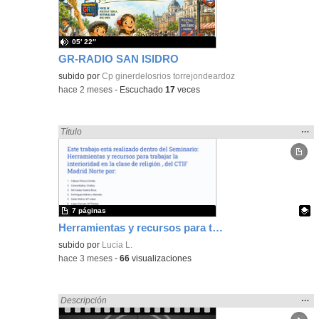
bús
05′ 22″
GR-RADIO SAN ISIDRO
subido por
Cp ginerdelosrios torrejondeardoz
-
hace 2 meses
-
Escuchado
17
veces
Mos
…
Encontrado «Religión» en:
Título
la
ubic
de l
bús
7 páginas
Herramientas y recursos para trabajar la interioridad en clase de Religión
Contenido educativo.
subido por
Lucia L.
-
hace 3 meses
-
66
visualizaciones
Mos
…
Encontrado «Religión» en:
Descripción
la