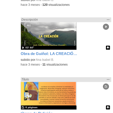
-
hace 3 meses
-
120
visualizaciones
Mos
…
Encontrado «Religión» en:
Descripción
la
ubic
de l
bús
03′ 44″
Obra de Guiñol: LA CREACIÓN DE DIOS
Contenido educativo.
subido por
Ana Isabel B.
-
hace 3 meses
-
11
visualizaciones
Mos
…
Encontrado «Religión» en:
Título
la
ubic
de l
bús
6 páginas