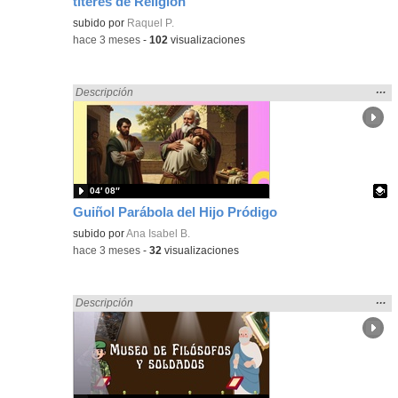
títeres de Religión
Contenido educativo.
subido por
Raquel P.
-
hace 3 meses
-
102
visualizaciones
Mos
…
Encontrado «Religión» en:
Descripción
la
ubic
de l
bús
04′ 08″
Guiñol Parábola del Hijo Pródigo
Contenido educativo.
subido por
Ana Isabel B.
-
hace 3 meses
-
32
visualizaciones
Mos
…
Encontrado «Religión» en:
Descripción
la
ubic
de l
bús