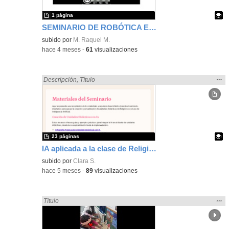
1 página
SEMINARIO DE ROBÓTICA EN EL AULA DE RELIGIÓN
Contenido educativo.
subido por
M. Raquel M.
-
hace 4 meses
-
61
visualizaciones
Mos
…
Encontrado «Religión» en:
Descripción
,
Título
la
ubic
de l
bús
23 páginas
IA aplicada a la clase de Religión en Secundaria crear, motivar, educar
Contenido educativo.
subido por
Clara S.
-
hace 5 meses
-
89
visualizaciones
Mos
…
Encontrado «Religión» en:
Título
la
ubic
de l