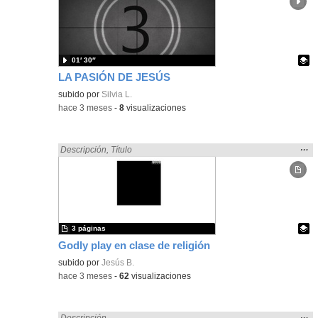
ubic
de l
bús
01′ 30″
LA PASIÓN DE JESÚS
Contenido educativo.
subido por
Silvia L.
-
hace 3 meses
-
8
visualizaciones
Mos
…
Encontrado «Religión» en:
Descripción
,
Título
la
ubic
de l
bús
3 páginas
Godly play en clase de religión
Contenido educativo.
subido por
Jesús B.
-
hace 3 meses
-
62
visualizaciones
Mos
…
Encontrado «Religión» en:
Descripción