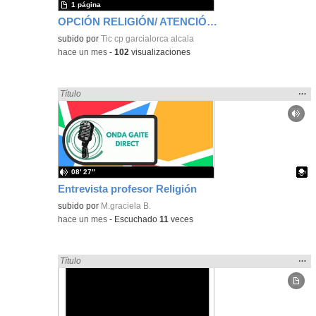
1 página
OPCIÓN RELIGIÓN/ ATENCIÓN EDUCATIVA CURSO 2026-2027
subido por
Tic cp garcialorca alcala
-
hace un mes
-
102
visualizaciones
Mos
…
Encontrado «Religión» en:
Título
la
ubic
de l
bús
08′ 27″
Entrevista profesor Religión
Contenido educativo.
subido por
M.graciela B.
-
hace un mes
-
Escuchado
11
veces
Mos
…
Encontrado «Religión» en:
Título
la
ubic
de l
bús