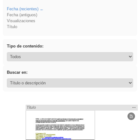
Fecha (recientes)
Fecha (antiguos)
Visualizaciones
Título
Tipo de contenido:
Buscar en:
Mos
…
Encontrado «Religión» en:
Título
la
ubic
de l
bús