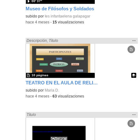
00′ 37″
Museo de Filósofos y Soldados
subido por
Ies infantaelena galapagar
-
hace 4 meses
-
15
visualizaciones
Mos
…
Encontrado «Religión» en:
Descripción
,
Título
la
ubic
de l
bús
10 páginas
TEATRO EN EL AULA DE RELIGIÓN
Contenido educativo.
subido por
Maria D.
-
hace 4 meses
-
63
visualizaciones
Mos
…
Encontrado «Religión» en:
Título
la
ubic
de l
bús